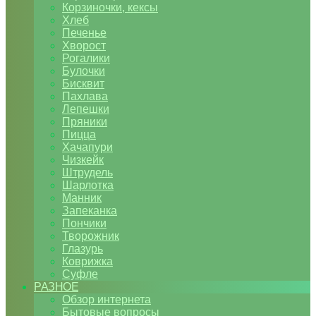
Корзиночки, кексы
Хлеб
Печенье
Хворост
Рогалики
Булочки
Бисквит
Пахлава
Лепешки
Пряники
Пицца
Хачапури
Чизкейк
Штрудель
Шарлотка
Манник
Запеканка
Пончики
Творожник
Глазурь
Коврижка
Суфле
РАЗНОЕ
Обзор интернета
Бытовые вопросы