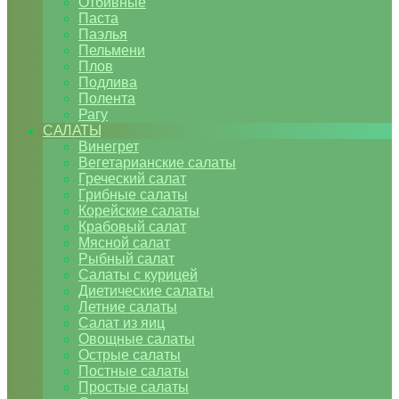
Отбивные
Паста
Паэлья
Пельмени
Плов
Подлива
Полента
Рагу
САЛАТЫ
Винегрет
Вегетарианские салаты
Греческий салат
Грибные салаты
Корейские салаты
Крабовый салат
Мясной салат
Рыбный салат
Салаты с курицей
Диетические салаты
Летние салаты
Салат из яиц
Овощные салаты
Острые салаты
Постные салаты
Простые салаты