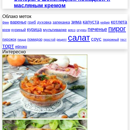
масляным кремом
Облако меток
зима
котлета
варенье
капуста
гриб
духовка
запеканка
блин
кефир
пирог
печенье
курица
мультиварке
куриный
крем
мясо
огурец
салат
соус
помидор
пирожок
пицца
простой
рецепт
творожный
тест
торт
яблоко
Интересно