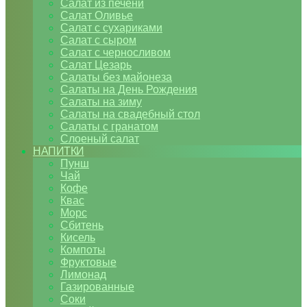
Салат из печени
Салат Оливье
Салат с сухариками
Салат с сыром
Салат с черносливом
Салат Цезарь
Салаты без майонеза
Салаты на День Рождения
Салаты на зиму
Салаты на свадебный стол
Салаты с гранатом
Слоеный салат
НАПИТКИ
Пунш
Чай
Кофе
Квас
Морс
Сбитень
Кисель
Компоты
Фруктовые
Лимонад
Газированные
Соки