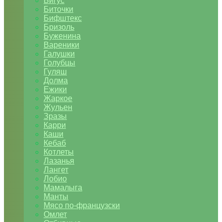
Бигус
Биточки
Бифштекс
Бризоль
Буженина
Вареники
Галушки
Голубцы
Гуляш
Долма
Ежики
Жаркое
Жульен
Зразы
Карри
Каши
Кебаб
Котлеты
Лазанья
Лангет
Лобио
Мамалыга
Манты
Мясо по-французски
Омлет