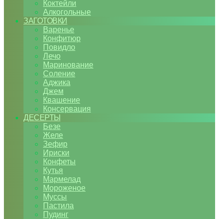
Коктейли
Алкогольные
ЗАГОТОВКИ
Варенье
Конфитюр
Повидло
Лечо
Маринование
Соление
Аджика
Джем
Квашение
Консервация
ДЕСЕРТЫ
Безе
Желе
Зефир
Ириски
Конфеты
Кутья
Мармелад
Мороженое
Муссы
Пастила
Пудинг