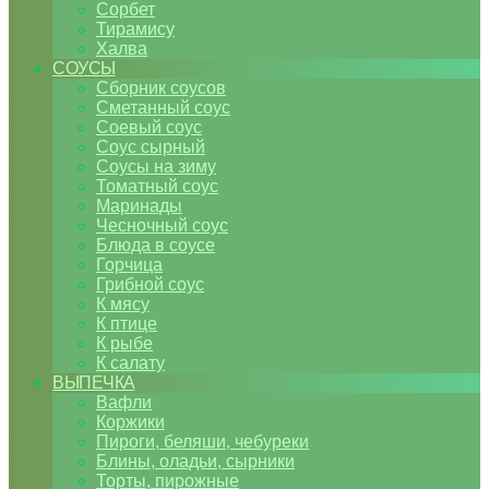
Сорбет
Тирамису
Халва
СОУСЫ
Сборник соусов
Сметанный соус
Соевый соус
Соус сырный
Соусы на зиму
Томатный соус
Маринады
Чесночный соус
Блюда в соусе
Горчица
Грибной соус
К мясу
К птице
К рыбе
К салату
ВЫПЕЧКА
Вафли
Коржики
Пироги, беляши, чебуреки
Блины, оладьи, сырники
Торты, пирожные