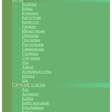
Бозбаш
Борщ
Бульоны
Капустняк
Крем-суп
Лагман
Минестроне
Окрошка
Похлебка
Рассольник
Свекольник
Солянка
Суп-пюре
Уха
Харчо
Холодные супы
Шурпа
Щи
ГОРЯЧИЕ БЛЮДА
Азу
Антрекот
Бабка
Бефстроганов
Бешбармак