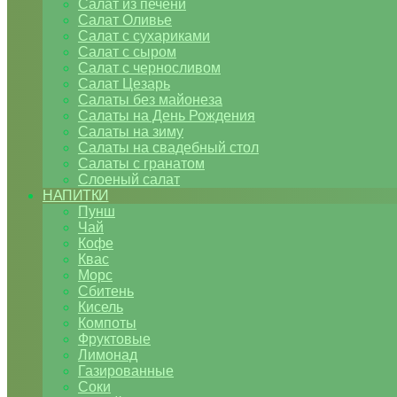
Салат из печени
Салат Оливье
Салат с сухариками
Салат с сыром
Салат с черносливом
Салат Цезарь
Салаты без майонеза
Салаты на День Рождения
Салаты на зиму
Салаты на свадебный стол
Салаты с гранатом
Слоеный салат
НАПИТКИ
Пунш
Чай
Кофе
Квас
Морс
Сбитень
Кисель
Компоты
Фруктовые
Лимонад
Газированные
Соки