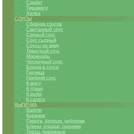
Сорбет
Тирамису
Халва
СОУСЫ
Сборник соусов
Сметанный соус
Соевый соус
Соус сырный
Соусы на зиму
Томатный соус
Маринады
Чесночный соус
Блюда в соусе
Горчица
Грибной соус
К мясу
К птице
К рыбе
К салату
ВЫПЕЧКА
Вафли
Коржики
Пироги, беляши, чебуреки
Блины, оладьи, сырники
Торты, пирожные