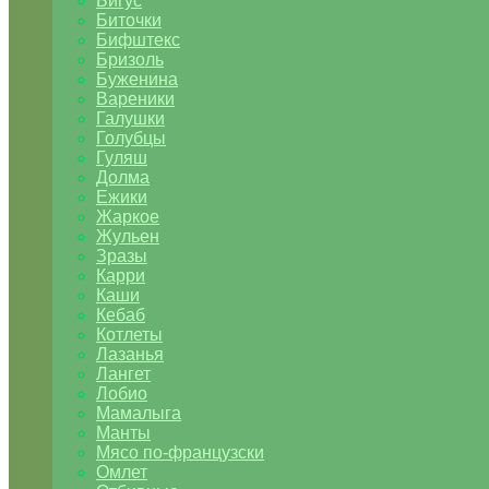
Бигус
Биточки
Бифштекс
Бризоль
Буженина
Вареники
Галушки
Голубцы
Гуляш
Долма
Ежики
Жаркое
Жульен
Зразы
Карри
Каши
Кебаб
Котлеты
Лазанья
Лангет
Лобио
Мамалыга
Манты
Мясо по-французски
Омлет