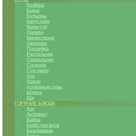
Бозбаш
Борщ
Бульоны
Капустняк
Крем-суп
Лагман
Минестроне
Окрошка
Похлебка
Рассольник
Свекольник
Солянка
Суп-пюре
Уха
Харчо
Холодные супы
Шурпа
Щи
ГОРЯЧИЕ БЛЮДА
Азу
Антрекот
Бабка
Бефстроганов
Бешбармак