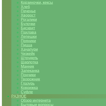
Корзиночки, кексы
Хлеб
Печенье
Хворост
Рогалики
Булочки
Бисквит
Пахлава
Лепешки
Пряники
Пицца
Хачапури
Чизкейк
Штрудель
Шарлотка
Манник
Запеканка
Пончики
Творожник
Глазурь
Коврижка
Суфле
РАЗНОЕ
Обзор интернета
Бытовые вопросы