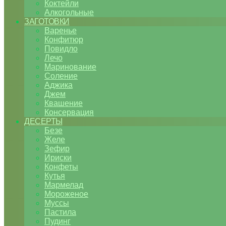
Коктейли
Алкогольные
ЗАГОТОВКИ
Варенье
Конфитюр
Повидло
Лечо
Маринование
Соление
Аджика
Джем
Квашение
Консервация
ДЕСЕРТЫ
Безе
Желе
Зефир
Ириски
Конфеты
Кутья
Мармелад
Мороженое
Муссы
Пастила
Пудинг