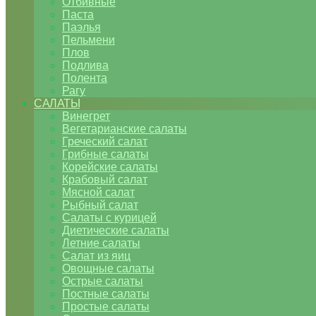
Отбивные
Паста
Паэлья
Пельмени
Плов
Подлива
Полента
Рагу
САЛАТЫ
Винегрет
Вегетарианские салаты
Греческий салат
Грибные салаты
Корейские салаты
Крабовый салат
Мясной салат
Рыбный салат
Салаты с курицей
Диетические салаты
Летние салаты
Салат из яиц
Овощные салаты
Острые салаты
Постные салаты
Простые салаты