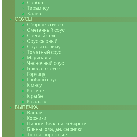
Сорбет
Тирамису
Халва
СОУСЫ
Сборник соусов
Сметанный соус
Соевый соус
Соус сырный
Соусы на зиму
Томатный соус
Маринады
Чесночный соус
Блюда в соусе
Горчица
Грибной соус
К мясу
К птице
К рыбе
К салату
ВЫПЕЧКА
Вафли
Коржики
Пироги, беляши, чебуреки
Блины, оладьи, сырники
Торты, пирожные