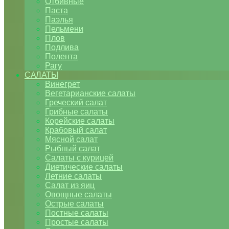
Отбивные
Паста
Паэлья
Пельмени
Плов
Подлива
Полента
Рагу
САЛАТЫ
Винегрет
Вегетарианские салаты
Греческий салат
Грибные салаты
Корейские салаты
Крабовый салат
Мясной салат
Рыбный салат
Салаты с курицей
Диетические салаты
Летние салаты
Салат из яиц
Овощные салаты
Острые салаты
Постные салаты
Простые салаты