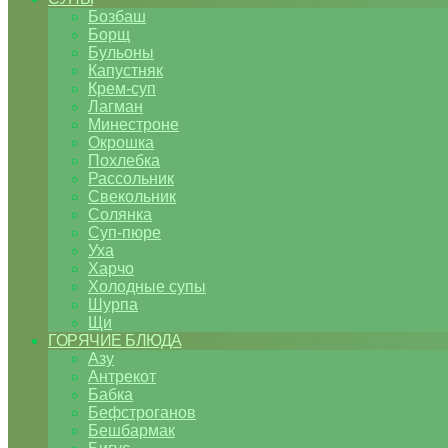
Бозбаш
Борщ
Бульоны
Капустняк
Крем-суп
Лагман
Минестроне
Окрошка
Похлебка
Рассольник
Свекольник
Солянка
Суп-пюре
Уха
Харчо
Холодные супы
Шурпа
Щи
ГОРЯЧИЕ БЛЮДА
Азу
Антрекот
Бабка
Бефстроганов
Бешбармак