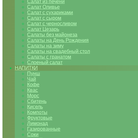
Салат из печени
Салат Оливье
Салат с сухариками
Салат с сыром
Салат с черносливом
Салат Цезарь
Салаты без майонеза
Салаты на День Рождения
Салаты на зиму
Салаты на свадебный стол
Салаты с гранатом
Слоеный салат
НАПИТКИ
Пунш
Чай
Кофе
Квас
Морс
Сбитень
Кисель
Компоты
Фруктовые
Лимонад
Газированные
Соки