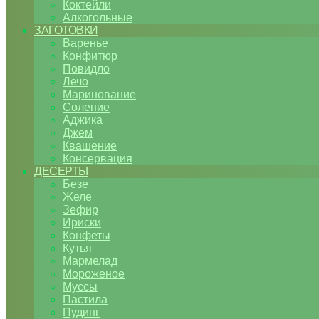
Коктейли
Алкогольные
ЗАГОТОВКИ
Варенье
Конфитюр
Повидло
Лечо
Маринование
Соление
Аджика
Джем
Квашение
Консервация
ДЕСЕРТЫ
Безе
Желе
Зефир
Ириски
Конфеты
Кутья
Мармелад
Мороженое
Муссы
Пастила
Пудинг