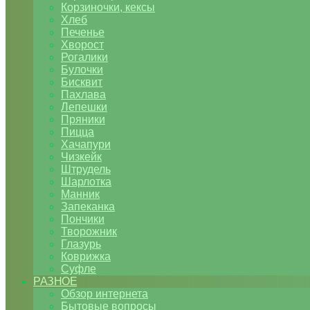
Корзиночки, кексы
Хлеб
Печенье
Хворост
Рогалики
Булочки
Бисквит
Пахлава
Лепешки
Пряники
Пицца
Хачапури
Чизкейк
Штрудель
Шарлотка
Манник
Запеканка
Пончики
Творожник
Глазурь
Коврижка
Суфле
РАЗНОЕ
Обзор интернета
Бытовые вопросы