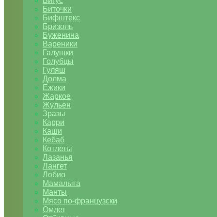
Бигус
Биточки
Бифштекс
Бризоль
Буженина
Вареники
Галушки
Голубцы
Гуляш
Долма
Ежики
Жаркое
Жульен
Зразы
Карри
Каши
Кебаб
Котлеты
Лазанья
Лангет
Лобио
Мамалыга
Манты
Мясо по-французски
Омлет