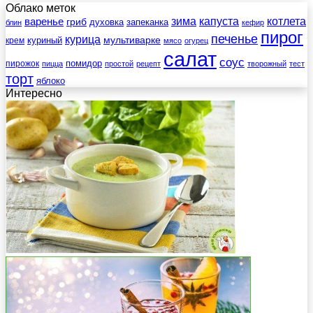
Облако меток
зима
котлета
варенье
капуста
гриб
духовка
запеканка
блин
кефир
пирог
печенье
курица
мультиварке
куриный
крем
мясо
огурец
салат
соус
помидор
пирожок
пицца
простой
рецепт
творожный
тест
торт
яблоко
Интересно