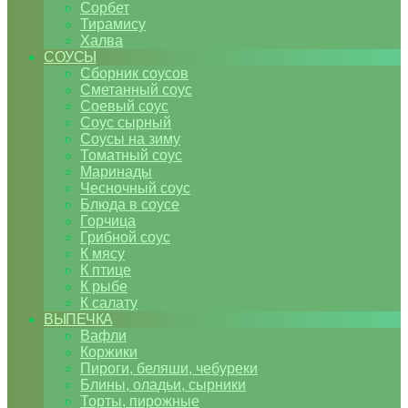
Сорбет
Тирамису
Халва
СОУСЫ
Сборник соусов
Сметанный соус
Соевый соус
Соус сырный
Соусы на зиму
Томатный соус
Маринады
Чесночный соус
Блюда в соусе
Горчица
Грибной соус
К мясу
К птице
К рыбе
К салату
ВЫПЕЧКА
Вафли
Коржики
Пироги, беляши, чебуреки
Блины, оладьи, сырники
Торты, пирожные