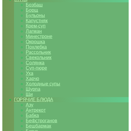
Бозбаш
Борщ
Бульоны
Капустняк
Крем-суп
Лагман
Минестроне
Окрошка
Похлебка
Рассольник
Свекольник
Солянка
Суп-пюре
Уха
Харчо
Холодные супы
Шурпа
Щи
ГОРЯЧИЕ БЛЮДА
Азу
Антрекот
Бабка
Бефстроганов
Бешбармак