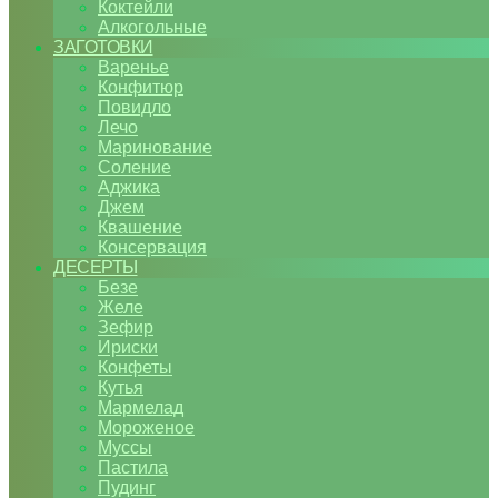
Коктейли
Алкогольные
ЗАГОТОВКИ
Варенье
Конфитюр
Повидло
Лечо
Маринование
Соление
Аджика
Джем
Квашение
Консервация
ДЕСЕРТЫ
Безе
Желе
Зефир
Ириски
Конфеты
Кутья
Мармелад
Мороженое
Муссы
Пастила
Пудинг