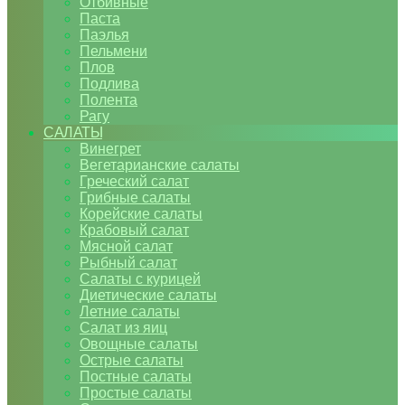
Отбивные
Паста
Паэлья
Пельмени
Плов
Подлива
Полента
Рагу
САЛАТЫ
Винегрет
Вегетарианские салаты
Греческий салат
Грибные салаты
Корейские салаты
Крабовый салат
Мясной салат
Рыбный салат
Салаты с курицей
Диетические салаты
Летние салаты
Салат из яиц
Овощные салаты
Острые салаты
Постные салаты
Простые салаты