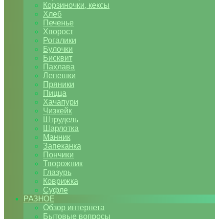
Корзиночки, кексы
Хлеб
Печенье
Хворост
Рогалики
Булочки
Бисквит
Пахлава
Лепешки
Пряники
Пицца
Хачапури
Чизкейк
Штрудель
Шарлотка
Манник
Запеканка
Пончики
Творожник
Глазурь
Коврижка
Суфле
РАЗНОЕ
Обзор интернета
Бытовые вопросы