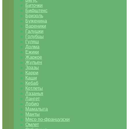
Бигус
Биточки
Бифштекс
Бризоль
Буженина
Вареники
Галушки
Голубцы
Гуляш
Долма
Ежики
Жаркое
Жульен
Зразы
Карри
Каши
Кебаб
Котлеты
Лазанья
Лангет
Лобио
Мамалыга
Манты
Мясо по-французски
Омлет