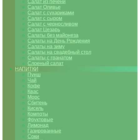
Салат из печени
Салат Оливье
Салат с сухариками
Салат с сыром
Салат с черносливом
Салат Цезарь
Салаты без майонеза
Салаты на День Рождения
Салаты на зиму
Салаты на свадебный стол
Салаты с гранатом
Слоеный салат
НАПИТКИ
Пунш
Чай
Кофе
Квас
Морс
Сбитень
Кисель
Компоты
Фруктовые
Лимонад
Газированные
Соки