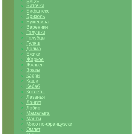
Бигус
Биточки
Бифштекс
Бризоль
Буженина
Вареники
Галушки
Голубцы
Гуляш
Долма
Ежики
Жаркое
Жульен
Зразы
Карри
Каши
Кебаб
Котлеты
Лазанья
Лангет
Лобио
Мамалыга
Манты
Мясо по-французски
Омлет