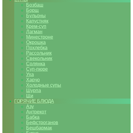
Бозбаш
Борщ
Бульоны
Капустняк
Крем-суп
Лагман
Минестроне
Окрошка
Похлебка
Рассольник
Свекольник
Солянка
Суп-пюре
Уха
Харчо
Холодные супы
Шурпа
Щи
ГОРЯЧИЕ БЛЮДА
Азу
Антрекот
Бабка
Бефстроганов
Бешбармак