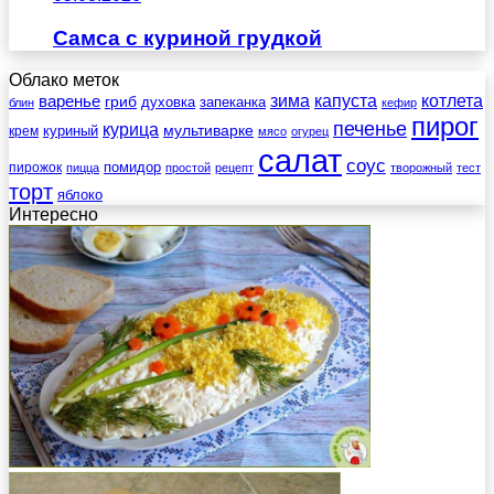
Самса с куриной грудкой
Облако меток
зима
котлета
варенье
капуста
гриб
духовка
запеканка
блин
кефир
пирог
печенье
курица
мультиварке
куриный
крем
мясо
огурец
салат
соус
помидор
пирожок
пицца
простой
рецепт
творожный
тест
торт
яблоко
Интересно