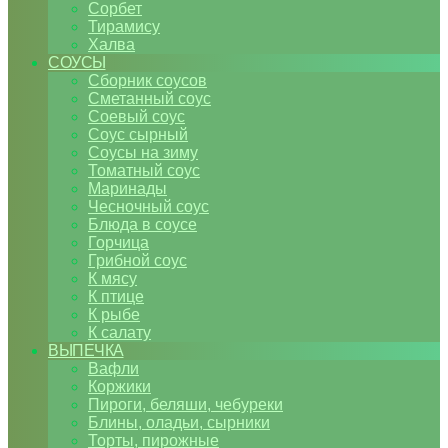
Сорбет
Тирамису
Халва
СОУСЫ
Сборник соусов
Сметанный соус
Соевый соус
Соус сырный
Соусы на зиму
Томатный соус
Маринады
Чесночный соус
Блюда в соусе
Горчица
Грибной соус
К мясу
К птице
К рыбе
К салату
ВЫПЕЧКА
Вафли
Коржики
Пироги, беляши, чебуреки
Блины, оладьи, сырники
Торты, пирожные