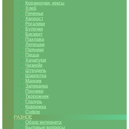
Корзиночки, кексы
Хлеб
Печенье
Хворост
Рогалики
Булочки
Бисквит
Пахлава
Лепешки
Пряники
Пицца
Хачапури
Чизкейк
Штрудель
Шарлотка
Манник
Запеканка
Пончики
Творожник
Глазурь
Коврижка
Суфле
РАЗНОЕ
Обзор интернета
Бытовые вопросы