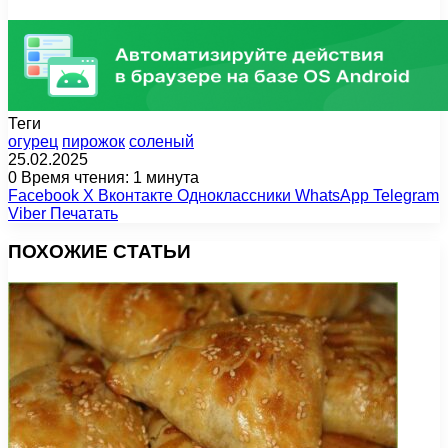
Теги
огурец
пирожок
соленый
25.02.2025
0
Время чтения: 1 минута
Facebook
X
Вконтакте
Одноклассники
WhatsApp
Telegram
Viber
Печатать
ПОХОЖИЕ СТАТЬИ