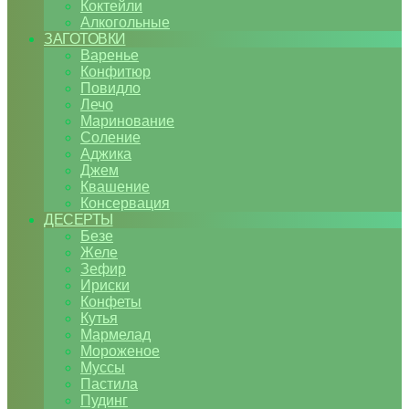
Коктейли
Алкогольные
ЗАГОТОВКИ
Варенье
Конфитюр
Повидло
Лечо
Маринование
Соление
Аджика
Джем
Квашение
Консервация
ДЕСЕРТЫ
Безе
Желе
Зефир
Ириски
Конфеты
Кутья
Мармелад
Мороженое
Муссы
Пастила
Пудинг