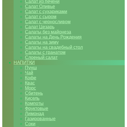
Салат из печени
Салат Оливье
Салат с сухариками
Салат с сыром
Салат с черносливом
Салат Цезарь
Салаты без майонеза
Салаты на День Рождения
Салаты на зиму
Салаты на свадебный стол
Салаты с гранатом
Слоеный салат
НАПИТКИ
Пунш
Чай
Кофе
Квас
Морс
Сбитень
Кисель
Компоты
Фруктовые
Лимонад
Газированные
Соки