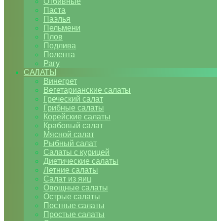
Отбивные
Паста
Паэлья
Пельмени
Плов
Подлива
Полента
Рагу
САЛАТЫ
Винегрет
Вегетарианские салаты
Греческий салат
Грибные салаты
Корейские салаты
Крабовый салат
Мясной салат
Рыбный салат
Салаты с курицей
Диетические салаты
Летние салаты
Салат из яиц
Овощные салаты
Острые салаты
Постные салаты
Простые салаты