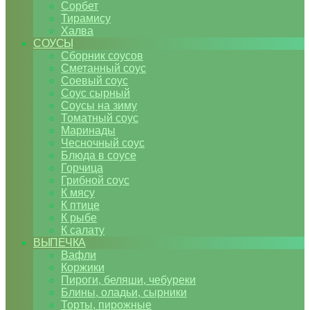
Сорбет
Тирамису
Халва
СОУСЫ
Сборник соусов
Сметанный соус
Соевый соус
Соус сырный
Соусы на зиму
Томатный соус
Маринады
Чесночный соус
Блюда в соусе
Горчица
Грибной соус
К мясу
К птице
К рыбе
К салату
ВЫПЕЧКА
Вафли
Коржики
Пироги, беляши, чебуреки
Блины, оладьи, сырники
Торты, пирожные