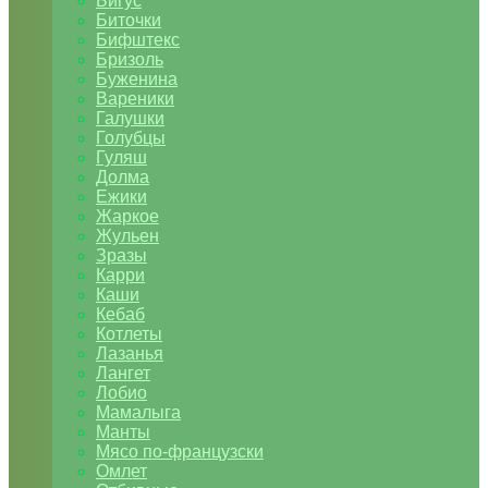
Бигус
Биточки
Бифштекс
Бризоль
Буженина
Вареники
Галушки
Голубцы
Гуляш
Долма
Ежики
Жаркое
Жульен
Зразы
Карри
Каши
Кебаб
Котлеты
Лазанья
Лангет
Лобио
Мамалыга
Манты
Мясо по-французски
Омлет