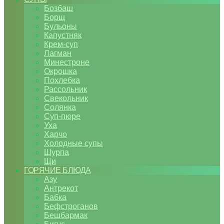
Бозбаш
Борщ
Бульоны
Капустняк
Крем-суп
Лагман
Минестроне
Окрошка
Похлебка
Рассольник
Свекольник
Солянка
Суп-пюре
Уха
Харчо
Холодные супы
Шурпа
Щи
ГОРЯЧИЕ БЛЮДА
Азу
Антрекот
Бабка
Бефстроганов
Бешбармак