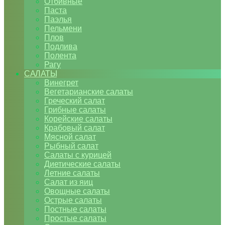
Отбивные
Паста
Паэлья
Пельмени
Плов
Подлива
Полента
Рагу
САЛАТЫ
Винегрет
Вегетарианские салаты
Греческий салат
Грибные салаты
Корейские салаты
Крабовый салат
Мясной салат
Рыбный салат
Салаты с курицей
Диетические салаты
Летние салаты
Салат из яиц
Овощные салаты
Острые салаты
Постные салаты
Простые салаты