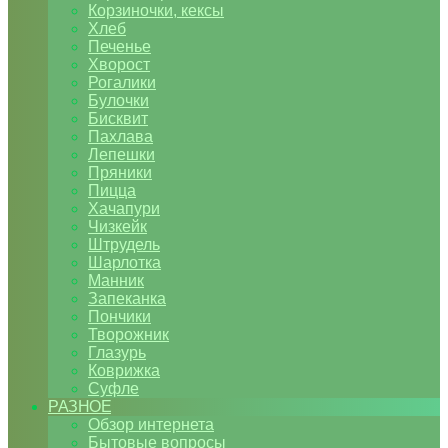
Корзиночки, кексы
Хлеб
Печенье
Хворост
Рогалики
Булочки
Бисквит
Пахлава
Лепешки
Пряники
Пицца
Хачапури
Чизкейк
Штрудель
Шарлотка
Манник
Запеканка
Пончики
Творожник
Глазурь
Коврижка
Суфле
РАЗНОЕ
Обзор интернета
Бытовые вопросы