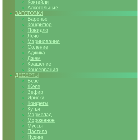
Коктейли
Алкогольные
ЗАГОТОВКИ
Варенье
Конфитюр
Повидло
Лечо
Маринование
Соление
Аджика
Джем
Квашение
Консервация
ДЕСЕРТЫ
Безе
Желе
Зефир
Ириски
Конфеты
Кутья
Мармелад
Мороженое
Муссы
Пастила
Пудинг