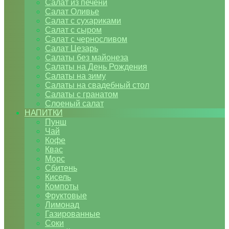
Салат из печени
Салат Оливье
Салат с сухариками
Салат с сыром
Салат с черносливом
Салат Цезарь
Салаты без майонеза
Салаты на День Рождения
Салаты на зиму
Салаты на свадебный стол
Салаты с гранатом
Слоеный салат
НАПИТКИ
Пунш
Чай
Кофе
Квас
Морс
Сбитень
Кисель
Компоты
Фруктовые
Лимонад
Газированные
Соки