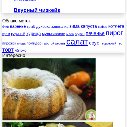
Вкусный чизкейк
Облако меток
зима
котлета
варенье
капуста
гриб
духовка
запеканка
блин
кефир
пирог
печенье
курица
мультиварке
куриный
крем
мясо
огурец
салат
соус
помидор
пирожок
пицца
простой
рецепт
творожный
тест
торт
яблоко
Интересно