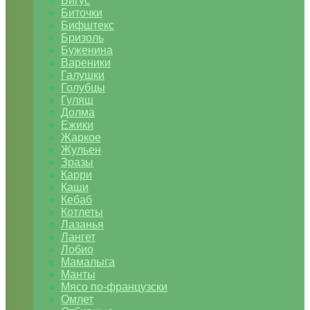
Бигус
Биточки
Бифштекс
Бризоль
Буженина
Вареники
Галушки
Голубцы
Гуляш
Долма
Ежики
Жаркое
Жульен
Зразы
Карри
Каши
Кебаб
Котлеты
Лазанья
Лангет
Лобио
Мамалыга
Манты
Мясо по-французски
Омлет