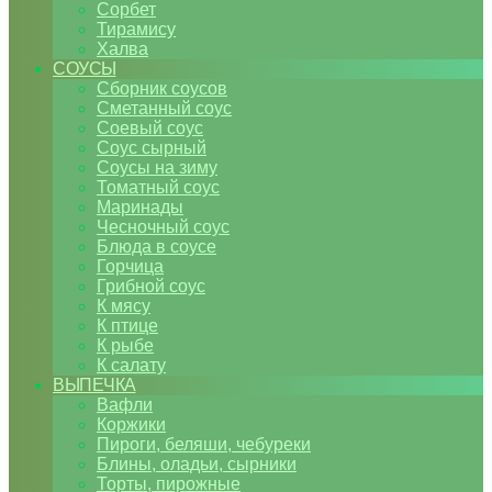
Сорбет
Тирамису
Халва
СОУСЫ
Сборник соусов
Сметанный соус
Соевый соус
Соус сырный
Соусы на зиму
Томатный соус
Маринады
Чесночный соус
Блюда в соусе
Горчица
Грибной соус
К мясу
К птице
К рыбе
К салату
ВЫПЕЧКА
Вафли
Коржики
Пироги, беляши, чебуреки
Блины, оладьи, сырники
Торты, пирожные