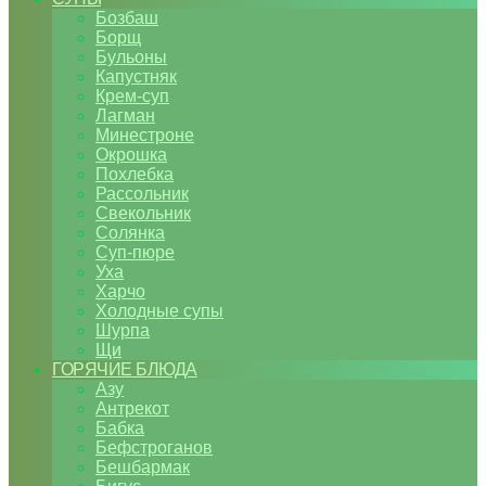
Бозбаш
Борщ
Бульоны
Капустняк
Крем-суп
Лагман
Минестроне
Окрошка
Похлебка
Рассольник
Свекольник
Солянка
Суп-пюре
Уха
Харчо
Холодные супы
Шурпа
Щи
ГОРЯЧИЕ БЛЮДА
Азу
Антрекот
Бабка
Бефстроганов
Бешбармак