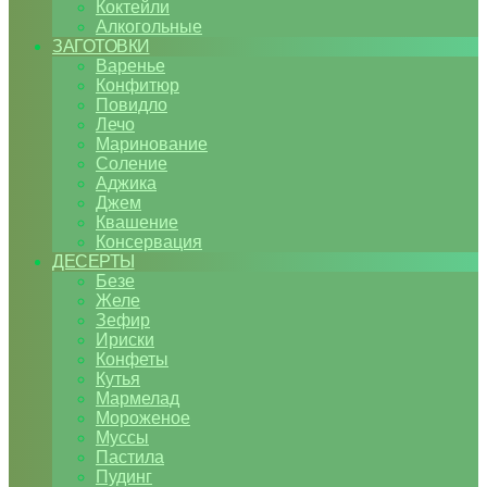
Коктейли
Алкогольные
ЗАГОТОВКИ
Варенье
Конфитюр
Повидло
Лечо
Маринование
Соление
Аджика
Джем
Квашение
Консервация
ДЕСЕРТЫ
Безе
Желе
Зефир
Ириски
Конфеты
Кутья
Мармелад
Мороженое
Муссы
Пастила
Пудинг