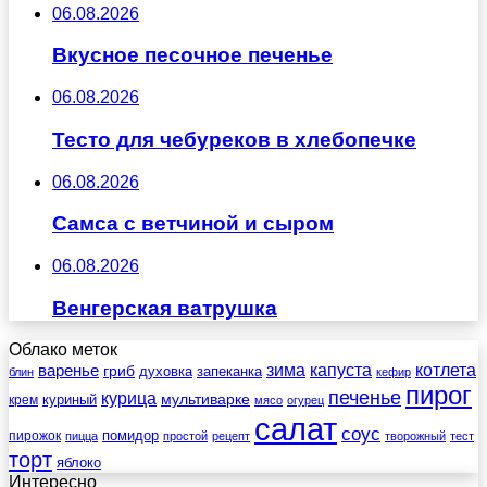
06.08.2026
Вкусное песочное печенье
06.08.2026
Тесто для чебуреков в хлебопечке
06.08.2026
Самса с ветчиной и сыром
06.08.2026
Венгерская ватрушка
Облако меток
зима
котлета
варенье
капуста
гриб
духовка
запеканка
блин
кефир
пирог
печенье
курица
мультиварке
куриный
крем
мясо
огурец
салат
соус
помидор
пирожок
пицца
простой
рецепт
творожный
тест
торт
яблоко
Интересно