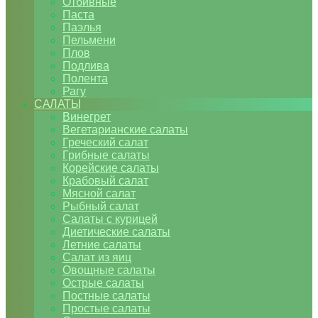
Отбивные
Паста
Паэлья
Пельмени
Плов
Подлива
Полента
Рагу
САЛАТЫ
Винегрет
Вегетарианские салаты
Греческий салат
Грибные салаты
Корейские салаты
Крабовый салат
Мясной салат
Рыбный салат
Салаты с курицей
Диетические салаты
Летние салаты
Салат из яиц
Овощные салаты
Острые салаты
Постные салаты
Простые салаты