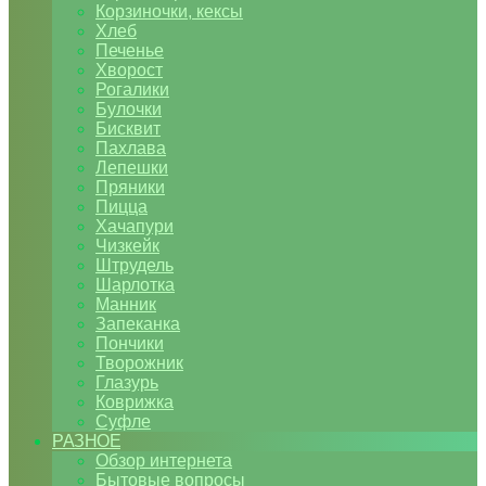
Корзиночки, кексы
Хлеб
Печенье
Хворост
Рогалики
Булочки
Бисквит
Пахлава
Лепешки
Пряники
Пицца
Хачапури
Чизкейк
Штрудель
Шарлотка
Манник
Запеканка
Пончики
Творожник
Глазурь
Коврижка
Суфле
РАЗНОЕ
Обзор интернета
Бытовые вопросы