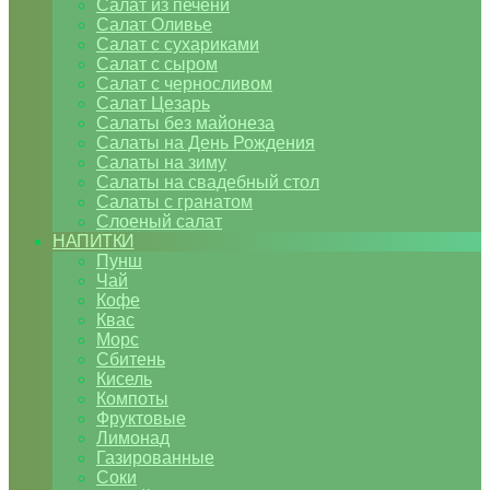
Салат из печени
Салат Оливье
Салат с сухариками
Салат с сыром
Салат с черносливом
Салат Цезарь
Салаты без майонеза
Салаты на День Рождения
Салаты на зиму
Салаты на свадебный стол
Салаты с гранатом
Слоеный салат
НАПИТКИ
Пунш
Чай
Кофе
Квас
Морс
Сбитень
Кисель
Компоты
Фруктовые
Лимонад
Газированные
Соки