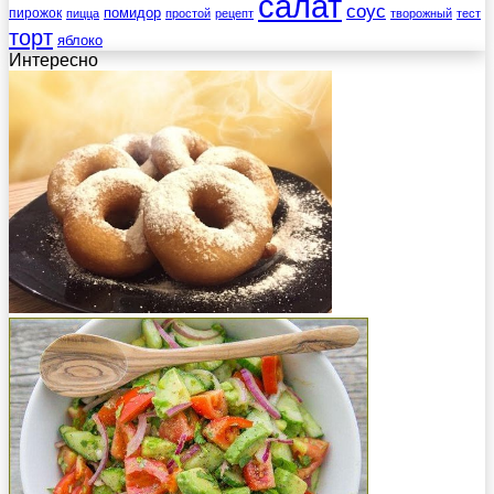
салат
соус
помидор
пирожок
пицца
простой
рецепт
творожный
тест
торт
яблоко
Интересно