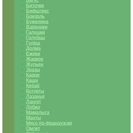
Бигус
Биточки
Бифштекс
Бризоль
Буженина
Вареники
Галушки
Голубцы
Гуляш
Долма
Ежики
Жаркое
Жульен
Зразы
Карри
Каши
Кебаб
Котлеты
Лазанья
Лангет
Лобио
Мамалыга
Манты
Мясо по-французски
Омлет