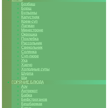
Бозбаш
Борщ
Бульоны
Капустняк
Крем-суп
Лагман
Минестроне
Окрошка
Похлебка
Рассольник
Свекольник
Солянка
Суп-пюре
Уха
Харчо
Холодные супы
Шурпа
Щи
ГОРЯЧИЕ БЛЮДА
Азу
Антрекот
Бабка
Бефстроганов
Бешбармак