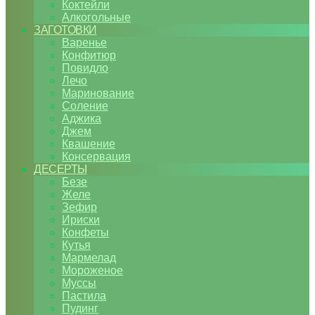
Коктейли
Алкогольные
ЗАГОТОВКИ
Варенье
Конфитюр
Повидло
Лечо
Маринование
Соление
Аджика
Джем
Квашение
Консервация
ДЕСЕРТЫ
Безе
Желе
Зефир
Ириски
Конфеты
Кутья
Мармелад
Мороженое
Муссы
Пастила
Пудинг