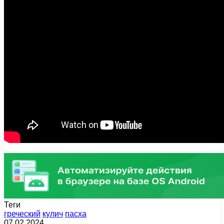
Теги
греческий
кулич
пасха
07.02.2024