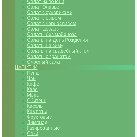
Салат из печени
Салат Оливье
Салат с сухариками
Салат с сыром
Салат с черносливом
Салат Цезарь
Салаты без майонеза
Салаты на День Рождения
Салаты на зиму
Салаты на свадебный стол
Салаты с гранатом
Слоеный салат
НАПИТКИ
Пунш
Чай
Кофе
Квас
Морс
Сбитень
Кисель
Компоты
Фруктовые
Лимонад
Газированные
Соки