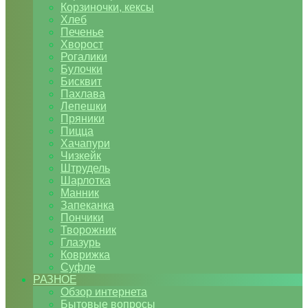
Корзиночки, кексы
Хлеб
Печенье
Хворост
Рогалики
Булочки
Бисквит
Пахлава
Лепешки
Пряники
Пицца
Хачапури
Чизкейк
Штрудель
Шарлотка
Манник
Запеканка
Пончики
Творожник
Глазурь
Коврижка
Суфле
РАЗНОЕ
Обзор интернета
Бытовые вопросы