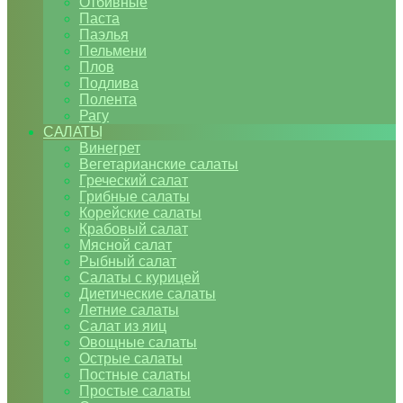
Отбивные
Паста
Паэлья
Пельмени
Плов
Подлива
Полента
Рагу
САЛАТЫ
Винегрет
Вегетарианские салаты
Греческий салат
Грибные салаты
Корейские салаты
Крабовый салат
Мясной салат
Рыбный салат
Салаты с курицей
Диетические салаты
Летние салаты
Салат из яиц
Овощные салаты
Острые салаты
Постные салаты
Простые салаты