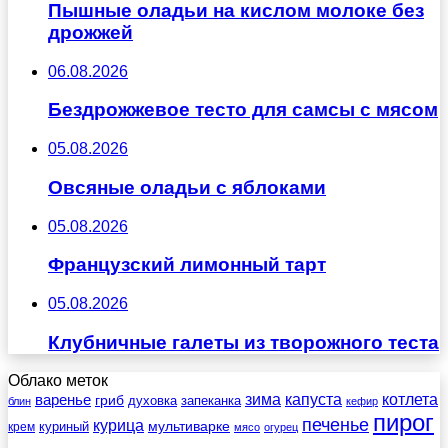
Пышные оладьи на кислом молоке без
дрожжей
06.08.2026
Бездрожжевое тесто для самсы с мясом
05.08.2026
Овсяные оладьи с яблоками
05.08.2026
Французский лимонный тарт
05.08.2026
Клубничные галеты из творожного теста
Облако меток
зима
котлета
варенье
капуста
гриб
духовка
запеканка
блин
кефир
пирог
печенье
курица
мультиварке
куриный
крем
мясо
огурец