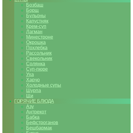
Бозбаш
Борщ
Бульоны
Капустняк
Крем-суп
Лагман
Минестроне
Окрошка
Похлебка
Рассольник
Свекольник
Солянка
Суп-пюре
Уха
Харчо
Холодные супы
Шурпа
Щи
ГОРЯЧИЕ БЛЮДА
Азу
Антрекот
Бабка
Бефстроганов
Бешбармак