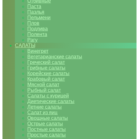
Отбивные
Паста
Паэлья
Пельмени
Плов
Подлива
Полента
Рагу
САЛАТЫ
Винегрет
Вегетарианские салаты
Греческий салат
Грибные салаты
Корейские салаты
Крабовый салат
Мясной салат
Рыбный салат
Салаты с курицей
Диетические салаты
Летние салаты
Салат из яиц
Овощные салаты
Острые салаты
Постные салаты
Простые салаты