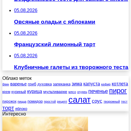
05.08.2026
Овсяные оладьи с яблоками
05.08.2026
Французский лимонный тарт
05.08.2026
Клубничные галеты из творожного теста
Облако меток
зима
котлета
варенье
капуста
гриб
духовка
запеканка
блин
кефир
пирог
печенье
курица
мультиварке
куриный
крем
мясо
огурец
салат
соус
помидор
пирожок
пицца
простой
рецепт
творожный
тест
торт
яблоко
Интересно