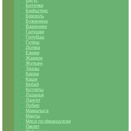
Бигус
Биточки
Бифштекс
Бризоль
Буженина
Вареники
Галушки
Голубцы
Гуляш
Долма
Ежики
Жаркое
Жульен
Зразы
Карри
Каши
Кебаб
Котлеты
Лазанья
Лангет
Лобио
Мамалыга
Манты
Мясо по-французски
Омлет