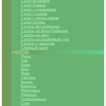
Салат из печени
Салат Оливье
Салат с сухариками
Салат с сыром
Салат с черносливом
Салат Цезарь
Салаты без майонеза
Салаты на День Рождения
Салаты на зиму
Салаты на свадебный стол
Салаты с гранатом
Слоеный салат
НАПИТКИ
Пунш
Чай
Кофе
Квас
Морс
Сбитень
Кисель
Компоты
Фруктовые
Лимонад
Газированные
Соки