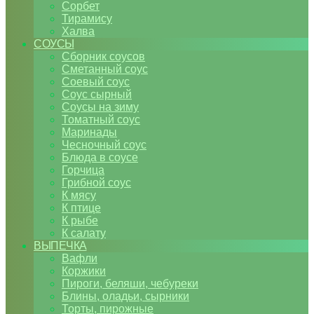
Сорбет
Тирамису
Халва
СОУСЫ
Сборник соусов
Сметанный соус
Соевый соус
Соус сырный
Соусы на зиму
Томатный соус
Маринады
Чесночный соус
Блюда в соусе
Горчица
Грибной соус
К мясу
К птице
К рыбе
К салату
ВЫПЕЧКА
Вафли
Коржики
Пироги, беляши, чебуреки
Блины, оладьи, сырники
Торты, пирожные