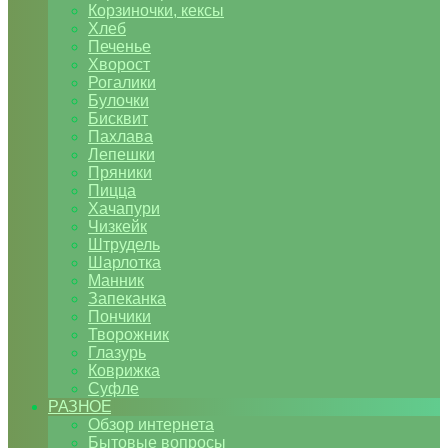
Корзиночки, кексы
Хлеб
Печенье
Хворост
Рогалики
Булочки
Бисквит
Пахлава
Лепешки
Пряники
Пицца
Хачапури
Чизкейк
Штрудель
Шарлотка
Манник
Запеканка
Пончики
Творожник
Глазурь
Коврижка
Суфле
РАЗНОЕ
Обзор интернета
Бытовые вопросы