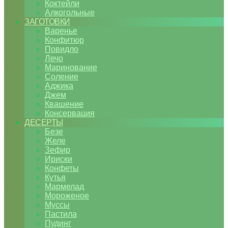
Коктейли
Алкогольные
ЗАГОТОВКИ
Варенье
Конфитюр
Повидло
Лечо
Маринование
Соление
Аджика
Джем
Квашение
Консервация
ДЕСЕРТЫ
Безе
Желе
Зефир
Ириски
Конфеты
Кутья
Мармелад
Мороженое
Муссы
Пастила
Пудинг