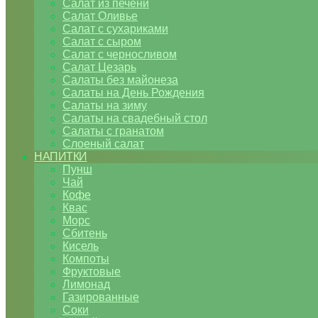
Салат из печени
Салат Оливье
Салат с сухариками
Салат с сыром
Салат с черносливом
Салат Цезарь
Салаты без майонеза
Салаты на День Рождения
Салаты на зиму
Салаты на свадебный стол
Салаты с гранатом
Слоеный салат
НАПИТКИ
Пунш
Чай
Кофе
Квас
Морс
Сбитень
Кисель
Компоты
Фруктовые
Лимонад
Газированные
Соки