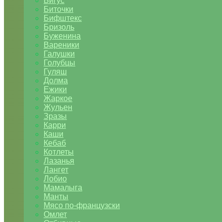
Бигус
Биточки
Бифштекс
Бризоль
Буженина
Вареники
Галушки
Голубцы
Гуляш
Долма
Ежики
Жаркое
Жульен
Зразы
Карри
Каши
Кебаб
Котлеты
Лазанья
Лангет
Лобио
Мамалыга
Манты
Мясо по-французски
Омлет