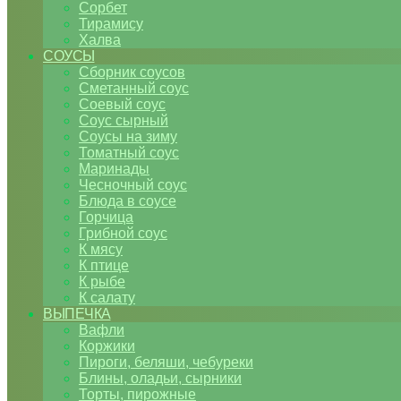
Сорбет
Тирамису
Халва
СОУСЫ
Сборник соусов
Сметанный соус
Соевый соус
Соус сырный
Соусы на зиму
Томатный соус
Маринады
Чесночный соус
Блюда в соусе
Горчица
Грибной соус
К мясу
К птице
К рыбе
К салату
ВЫПЕЧКА
Вафли
Коржики
Пироги, беляши, чебуреки
Блины, оладьи, сырники
Торты, пирожные