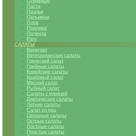
Отбивные
Паста
Паэлья
Пельмени
Плов
Подлива
Полента
Рагу
САЛАТЫ
Винегрет
Вегетарианские салаты
Греческий салат
Грибные салаты
Корейские салаты
Крабовый салат
Мясной салат
Рыбный салат
Салаты с курицей
Диетические салаты
Летние салаты
Салат из яиц
Овощные салаты
Острые салаты
Постные салаты
Простые салаты