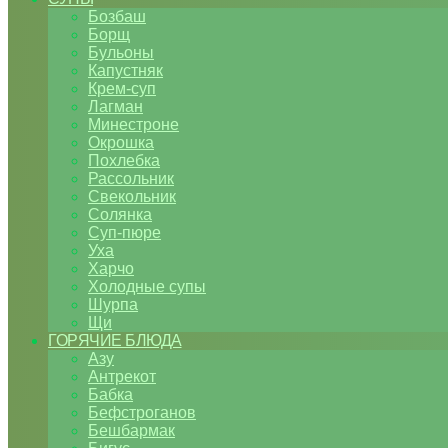
Бозбаш
Борщ
Бульоны
Капустняк
Крем-суп
Лагман
Минестроне
Окрошка
Похлебка
Рассольник
Свекольник
Солянка
Суп-пюре
Уха
Харчо
Холодные супы
Шурпа
Щи
ГОРЯЧИЕ БЛЮДА
Азу
Антрекот
Бабка
Бефстроганов
Бешбармак