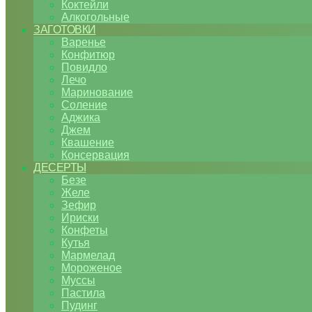
Коктейли
Алкогольные
ЗАГОТОВКИ
Варенье
Конфитюр
Повидло
Лечо
Маринование
Соление
Аджика
Джем
Квашение
Консервация
ДЕСЕРТЫ
Безе
Желе
Зефир
Ириски
Конфеты
Кутья
Мармелад
Мороженое
Муссы
Пастила
Пудинг