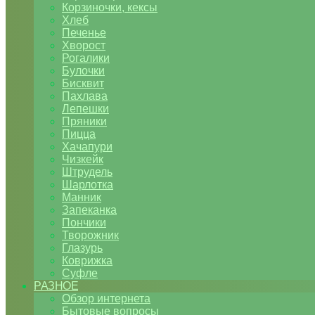
Корзиночки, кексы
Хлеб
Печенье
Хворост
Рогалики
Булочки
Бисквит
Пахлава
Лепешки
Пряники
Пицца
Хачапури
Чизкейк
Штрудель
Шарлотка
Манник
Запеканка
Пончики
Творожник
Глазурь
Коврижка
Суфле
РАЗНОЕ
Обзор интернета
Бытовые вопросы