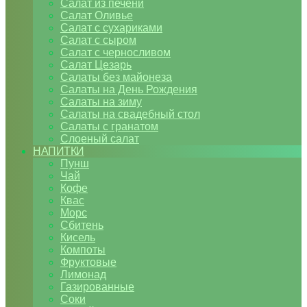
Салат из печени
Салат Оливье
Салат с сухариками
Салат с сыром
Салат с черносливом
Салат Цезарь
Салаты без майонеза
Салаты на День Рождения
Салаты на зиму
Салаты на свадебный стол
Салаты с гранатом
Слоеный салат
НАПИТКИ
Пунш
Чай
Кофе
Квас
Морс
Сбитень
Кисель
Компоты
Фруктовые
Лимонад
Газированные
Соки