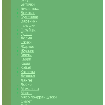
Бигус
Биточки
Бифштекс
Бризоль
Буженина
Вареники
Галушки
Голубцы
Гуляш
Долма
Ежики
Жаркое
Жульен
Зразы
Карри
Каши
Кебаб
Котлеты
Лазанья
Лангет
Лобио
Мамалыга
Манты
Мясо по-французски
Омлет