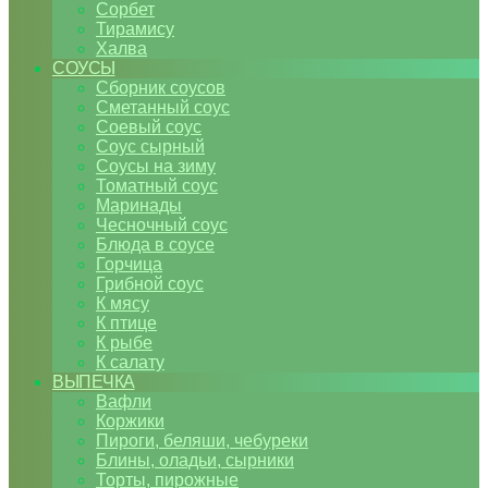
Сорбет
Тирамису
Халва
СОУСЫ
Сборник соусов
Сметанный соус
Соевый соус
Соус сырный
Соусы на зиму
Томатный соус
Маринады
Чесночный соус
Блюда в соусе
Горчица
Грибной соус
К мясу
К птице
К рыбе
К салату
ВЫПЕЧКА
Вафли
Коржики
Пироги, беляши, чебуреки
Блины, оладьи, сырники
Торты, пирожные