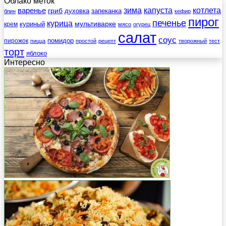
Облако меток
зима
котлета
варенье
капуста
гриб
духовка
запеканка
блин
кефир
пирог
печенье
курица
мультиварке
куриный
крем
мясо
огурец
салат
соус
помидор
пирожок
пицца
простой
рецепт
творожный
тест
торт
яблоко
Интересно