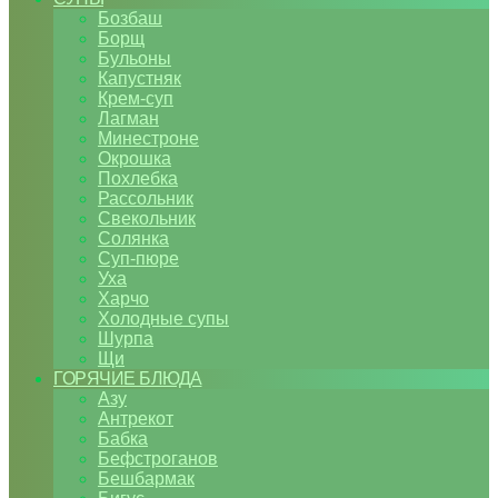
Бозбаш
Борщ
Бульоны
Капустняк
Крем-суп
Лагман
Минестроне
Окрошка
Похлебка
Рассольник
Свекольник
Солянка
Суп-пюре
Уха
Харчо
Холодные супы
Шурпа
Щи
ГОРЯЧИЕ БЛЮДА
Азу
Антрекот
Бабка
Бефстроганов
Бешбармак