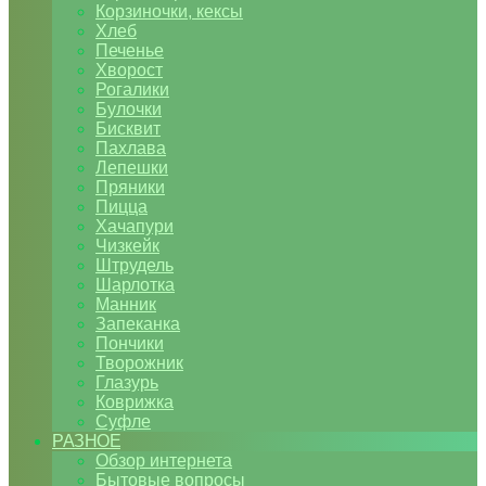
Корзиночки, кексы
Хлеб
Печенье
Хворост
Рогалики
Булочки
Бисквит
Пахлава
Лепешки
Пряники
Пицца
Хачапури
Чизкейк
Штрудель
Шарлотка
Манник
Запеканка
Пончики
Творожник
Глазурь
Коврижка
Суфле
РАЗНОЕ
Обзор интернета
Бытовые вопросы