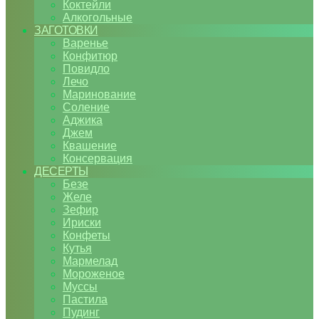
Коктейли
Алкогольные
ЗАГОТОВКИ
Варенье
Конфитюр
Повидло
Лечо
Маринование
Соление
Аджика
Джем
Квашение
Консервация
ДЕСЕРТЫ
Безе
Желе
Зефир
Ириски
Конфеты
Кутья
Мармелад
Мороженое
Муссы
Пастила
Пудинг