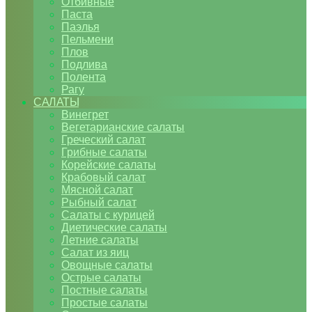
Отбивные
Паста
Паэлья
Пельмени
Плов
Подлива
Полента
Рагу
САЛАТЫ
Винегрет
Вегетарианские салаты
Греческий салат
Грибные салаты
Корейские салаты
Крабовый салат
Мясной салат
Рыбный салат
Салаты с курицей
Диетические салаты
Летние салаты
Салат из яиц
Овощные салаты
Острые салаты
Постные салаты
Простые салаты