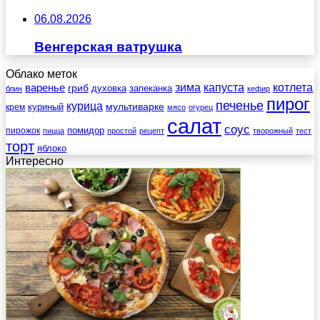
06.08.2026
Венгерская ватрушка
Облако меток
зима
котлета
варенье
капуста
гриб
духовка
запеканка
блин
кефир
пирог
печенье
курица
мультиварке
куриный
крем
мясо
огурец
салат
соус
помидор
пирожок
пицца
простой
рецепт
творожный
тест
торт
яблоко
Интересно