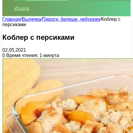
Искать
Главная
/
Выпечка
/
Пироги, беляши, чебуреки
/
Коблер с
персиками
Коблер с персиками
02.05.2021
0
Время чтения: 1 минута