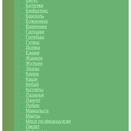
Бигус
Биточки
Бифштекс
Бризоль
Буженина
Вареники
Галушки
Голубцы
Гуляш
Долма
Ежики
Жаркое
Жульен
Зразы
Карри
Каши
Кебаб
Котлеты
Лазанья
Лангет
Лобио
Мамалыга
Манты
Мясо по-французски
Омлет