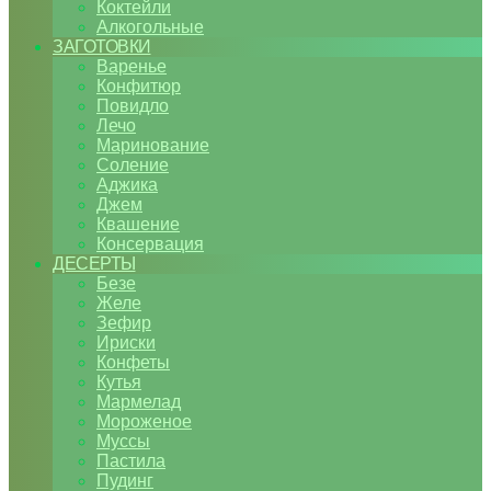
Коктейли
Алкогольные
ЗАГОТОВКИ
Варенье
Конфитюр
Повидло
Лечо
Маринование
Соление
Аджика
Джем
Квашение
Консервация
ДЕСЕРТЫ
Безе
Желе
Зефир
Ириски
Конфеты
Кутья
Мармелад
Мороженое
Муссы
Пастила
Пудинг