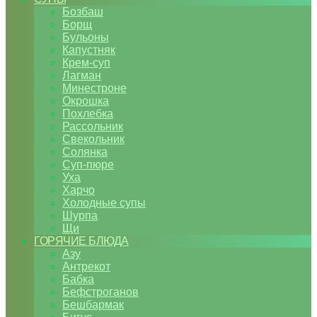
Бозбаш
Борщ
Бульоны
Капустняк
Крем-суп
Лагман
Минестроне
Окрошка
Похлебка
Рассольник
Свекольник
Солянка
Суп-пюре
Уха
Харчо
Холодные супы
Шурпа
Щи
ГОРЯЧИЕ БЛЮДА
Азу
Антрекот
Бабка
Бефстроганов
Бешбармак