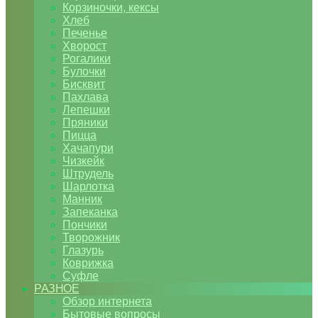
Корзиночки, кексы
Хлеб
Печенье
Хворост
Рогалики
Булочки
Бисквит
Пахлава
Лепешки
Пряники
Пицца
Хачапури
Чизкейк
Штрудель
Шарлотка
Манник
Запеканка
Пончики
Творожник
Глазурь
Коврижка
Суфле
РАЗНОЕ
Обзор интернета
Бытовые вопросы