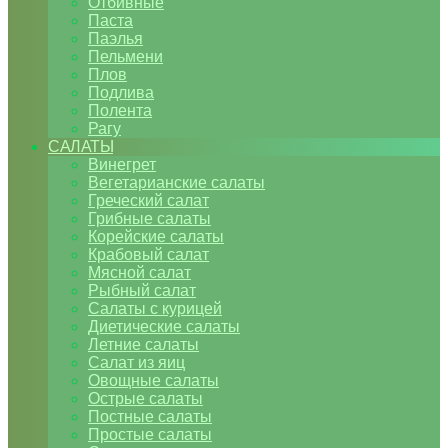
Отбивные
Паста
Паэлья
Пельмени
Плов
Подлива
Полента
Рагу
САЛАТЫ
Винегрет
Вегетарианские салаты
Греческий салат
Грибные салаты
Корейские салаты
Крабовый салат
Мясной салат
Рыбный салат
Салаты с курицей
Диетические салаты
Летние салаты
Салат из яиц
Овощные салаты
Острые салаты
Постные салаты
Простые салаты