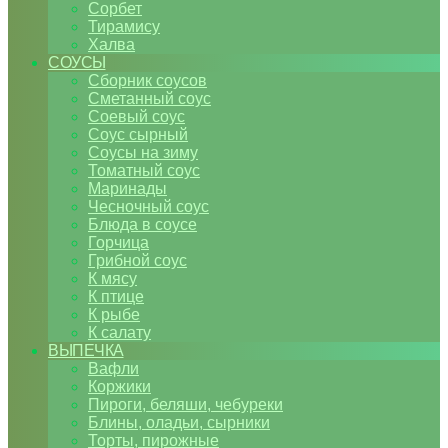
Сорбет
Тирамису
Халва
СОУСЫ
Сборник соусов
Сметанный соус
Соевый соус
Соус сырный
Соусы на зиму
Томатный соус
Маринады
Чесночный соус
Блюда в соусе
Горчица
Грибной соус
К мясу
К птице
К рыбе
К салату
ВЫПЕЧКА
Вафли
Коржики
Пироги, беляши, чебуреки
Блины, оладьи, сырники
Торты, пирожные