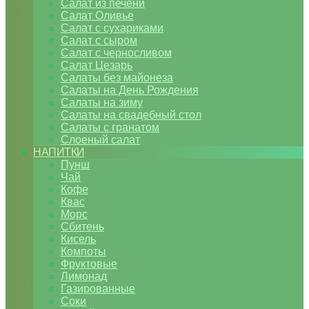
Салат из печени
Салат Оливье
Салат с сухариками
Салат с сыром
Салат с черносливом
Салат Цезарь
Салаты без майонеза
Салаты на День Рождения
Салаты на зиму
Салаты на свадебный стол
Салаты с гранатом
Слоеный салат
НАПИТКИ
Пунш
Чай
Кофе
Квас
Морс
Сбитень
Кисель
Компоты
Фруктовые
Лимонад
Газированные
Соки