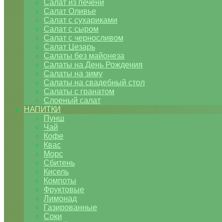
Салат из печени
Салат Оливье
Салат с сухариками
Салат с сыром
Салат с черносливом
Салат Цезарь
Салаты без майонеза
Салаты на День Рождения
Салаты на зиму
Салаты на свадебный стол
Салаты с гранатом
Слоеный салат
НАПИТКИ
Пунш
Чай
Кофе
Квас
Морс
Сбитень
Кисель
Компоты
Фруктовые
Лимонад
Газированные
Соки