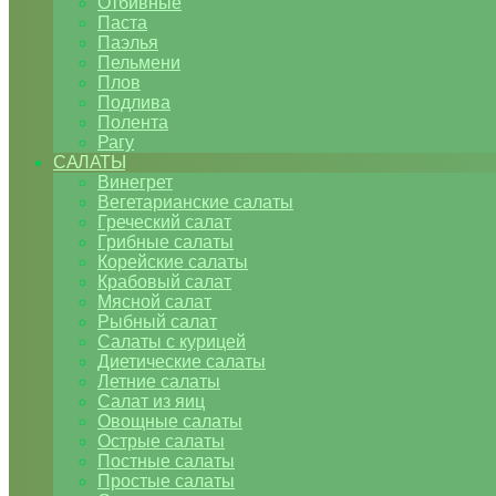
Отбивные
Паста
Паэлья
Пельмени
Плов
Подлива
Полента
Рагу
САЛАТЫ
Винегрет
Вегетарианские салаты
Греческий салат
Грибные салаты
Корейские салаты
Крабовый салат
Мясной салат
Рыбный салат
Салаты с курицей
Диетические салаты
Летние салаты
Салат из яиц
Овощные салаты
Острые салаты
Постные салаты
Простые салаты