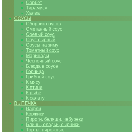
Сорбет
Тирамису
Халва
СОУСЫ
Сборник соусов
Сметанный соус
Соевый соус
Соус сырный
Соусы на зиму
Томатный соус
Маринады
Чесночный соус
Блюда в соусе
Горчица
Грибной соус
К мясу
К птице
К рыбе
К салату
ВЫПЕЧКА
Вафли
Коржики
Пироги, беляши, чебуреки
Блины, оладьи, сырники
Торты, пирожные