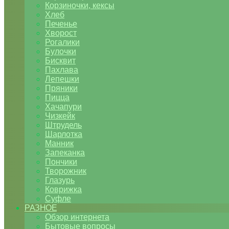
Корзиночки, кексы
Хлеб
Печенье
Хворост
Рогалики
Булочки
Бисквит
Пахлава
Лепешки
Пряники
Пицца
Хачапури
Чизкейк
Штрудель
Шарлотка
Манник
Запеканка
Пончики
Творожник
Глазурь
Коврижка
Суфле
РАЗНОЕ
Обзор интернета
Бытовые вопросы