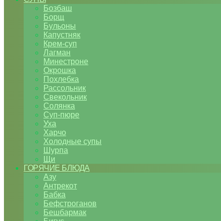
Бозбаш
Борщ
Бульоны
Капустняк
Крем-суп
Лагман
Минестроне
Окрошка
Похлебка
Рассольник
Свекольник
Солянка
Суп-пюре
Уха
Харчо
Холодные супы
Шурпа
Щи
ГОРЯЧИЕ БЛЮДА
Азу
Антрекот
Бабка
Бефстроганов
Бешбармак