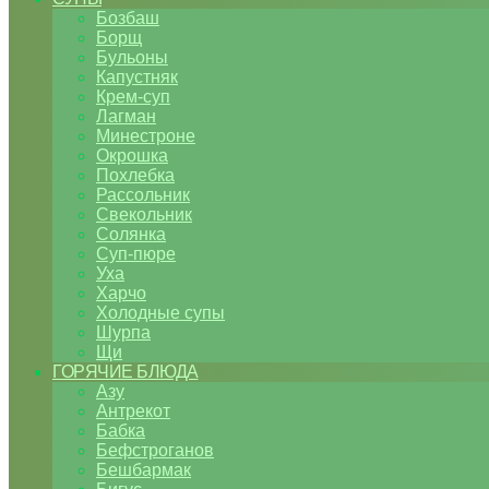
Бозбаш
Борщ
Бульоны
Капустняк
Крем-суп
Лагман
Минестроне
Окрошка
Похлебка
Рассольник
Свекольник
Солянка
Суп-пюре
Уха
Харчо
Холодные супы
Шурпа
Щи
ГОРЯЧИЕ БЛЮДА
Азу
Антрекот
Бабка
Бефстроганов
Бешбармак