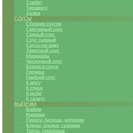
Сорбет
Тирамису
Халва
СОУСЫ
Сборник соусов
Сметанный соус
Соевый соус
Соус сырный
Соусы на зиму
Томатный соус
Маринады
Чесночный соус
Блюда в соусе
Горчица
Грибной соус
К мясу
К птице
К рыбе
К салату
ВЫПЕЧКА
Вафли
Коржики
Пироги, беляши, чебуреки
Блины, оладьи, сырники
Торты, пирожные