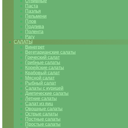
Отбивные
Паста
Паэлья
Пельмени
Плов
Подлива
Полента
Рагу
САЛАТЫ
Винегрет
Вегетарианские салаты
Греческий салат
Грибные салаты
Корейские салаты
Крабовый салат
Мясной салат
Рыбный салат
Салаты с курицей
Диетические салаты
Летние салаты
Салат из яиц
Овощные салаты
Острые салаты
Постные салаты
Простые салаты