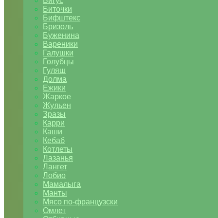
Бигус
Биточки
Бифштекс
Бризоль
Буженина
Вареники
Галушки
Голубцы
Гуляш
Долма
Ежики
Жаркое
Жульен
Зразы
Карри
Каши
Кебаб
Котлеты
Лазанья
Лангет
Лобио
Мамалыга
Манты
Мясо по-французски
Омлет