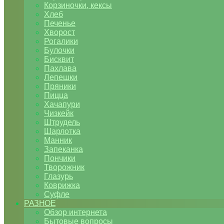
Корзиночки, кексы
Хлеб
Печенье
Хворост
Рогалики
Булочки
Бисквит
Пахлава
Лепешки
Пряники
Пицца
Хачапури
Чизкейк
Штрудель
Шарлотка
Манник
Запеканка
Пончики
Творожник
Глазурь
Коврижка
Суфле
РАЗНОЕ
Обзор интернета
Бытовые вопросы