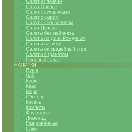
Салат из печени
Салат Оливье
Салат с сухариками
Салат с сыром
Салат с черносливом
Салат Цезарь
Салаты без майонеза
Салаты на День Рождения
Салаты на зиму
Салаты на свадебный стол
Салаты с гранатом
Слоеный салат
НАПИТКИ
Пунш
Чай
Кофе
Квас
Морс
Сбитень
Кисель
Компоты
Фруктовые
Лимонад
Газированные
Соки