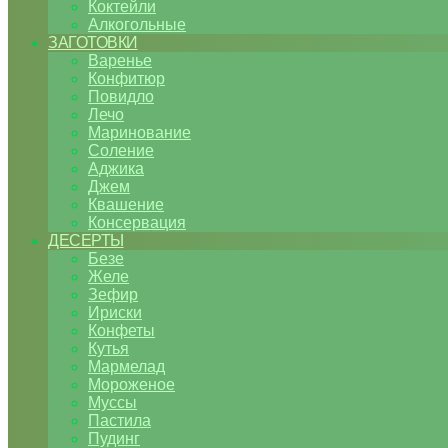
Коктейли
Алкогольные
ЗАГОТОВКИ
Варенье
Конфитюр
Повидло
Лечо
Маринование
Соление
Аджика
Джем
Квашение
Консервация
ДЕСЕРТЫ
Безе
Желе
Зефир
Ириски
Конфеты
Кутья
Мармелад
Мороженое
Муссы
Пастила
Пудинг