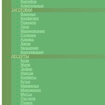
Коктейли
Алкогольные
ЗАГОТОВКИ
Варенье
Конфитюр
Повидло
Лечо
Маринование
Соление
Аджика
Джем
Квашение
Консервация
ДЕСЕРТЫ
Безе
Желе
Зефир
Ириски
Конфеты
Кутья
Мармелад
Мороженое
Муссы
Пастила
Пудинг