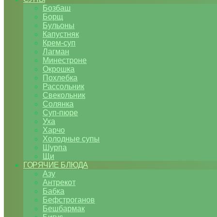
Бозбаш
Борщ
Бульоны
Капустняк
Крем-суп
Лагман
Минестроне
Окрошка
Похлебка
Рассольник
Свекольник
Солянка
Суп-пюре
Уха
Харчо
Холодные супы
Шурпа
Щи
ГОРЯЧИЕ БЛЮДА
Азу
Антрекот
Бабка
Бефстроганов
Бешбармак