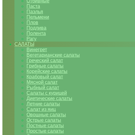
Отбивные
Паста
Паэлья
Пельмени
Плов
Подлива
Полента
Рагу
САЛАТЫ
Винегрет
Вегетарианские салаты
Греческий салат
Грибные салаты
Корейские салаты
Крабовый салат
Мясной салат
Рыбный салат
Салаты с курицей
Диетические салаты
Летние салаты
Салат из яиц
Овощные салаты
Острые салаты
Постные салаты
Простые салаты