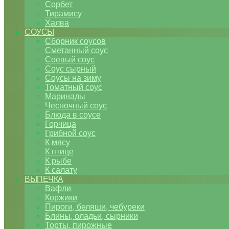
Сорбет
Тирамису
Халва
СОУСЫ
Сборник соусов
Сметанный соус
Соевый соус
Соус сырный
Соусы на зиму
Томатный соус
Маринады
Чесночный соус
Блюда в соусе
Горчица
Грибной соус
К мясу
К птице
К рыбе
К салату
ВЫПЕЧКА
Вафли
Коржики
Пироги, беляши, чебуреки
Блины, оладьи, сырники
Торты, пирожные