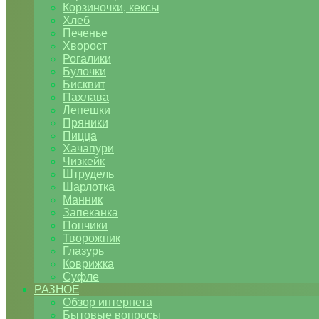
Корзиночки, кексы
Хлеб
Печенье
Хворост
Рогалики
Булочки
Бисквит
Пахлава
Лепешки
Пряники
Пицца
Хачапури
Чизкейк
Штрудель
Шарлотка
Манник
Запеканка
Пончики
Творожник
Глазурь
Коврижка
Суфле
РАЗНОЕ
Обзор интернета
Бытовые вопросы