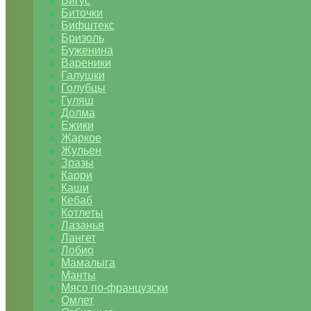
Бигус
Биточки
Бифштекс
Бризоль
Буженина
Вареники
Галушки
Голубцы
Гуляш
Долма
Ежики
Жаркое
Жульен
Зразы
Карри
Каши
Кебаб
Котлеты
Лазанья
Лангет
Лобио
Мамалыга
Манты
Мясо по-французски
Омлет