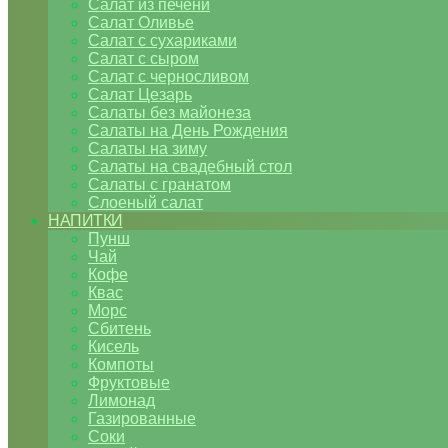
Салат из печени
Салат Оливье
Салат с сухариками
Салат с сыром
Салат с черносливом
Салат Цезарь
Салаты без майонеза
Салаты на День Рождения
Салаты на зиму
Салаты на свадебный стол
Салаты с гранатом
Слоеный салат
НАПИТКИ
Пунш
Чай
Кофе
Квас
Морс
Сбитень
Кисель
Компоты
Фруктовые
Лимонад
Газированные
Соки