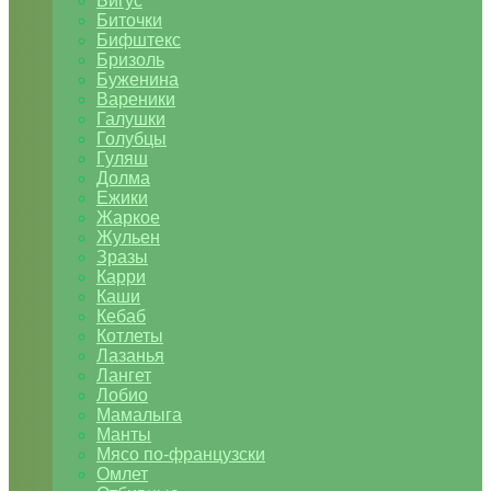
Бигус
Биточки
Бифштекс
Бризоль
Буженина
Вареники
Галушки
Голубцы
Гуляш
Долма
Ежики
Жаркое
Жульен
Зразы
Карри
Каши
Кебаб
Котлеты
Лазанья
Лангет
Лобио
Мамалыга
Манты
Мясо по-французски
Омлет