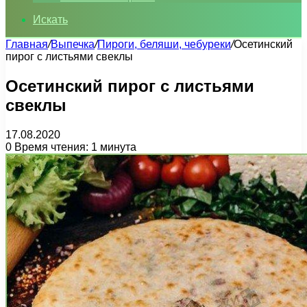
Искать
Главная
/
Выпечка
/
Пироги, беляши, чебуреки
/
Осетинский
пирог с листьями свеклы
Осетинский пирог с листьями
свеклы
17.08.2020
0
Время чтения: 1 минута