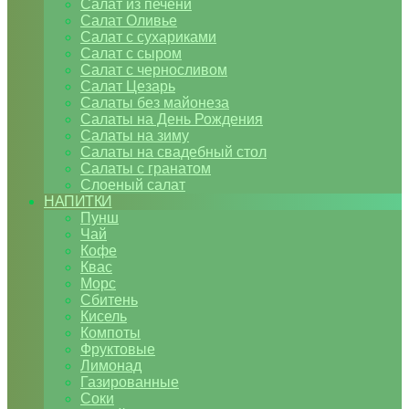
Салат из печени
Салат Оливье
Салат с сухариками
Салат с сыром
Салат с черносливом
Салат Цезарь
Салаты без майонеза
Салаты на День Рождения
Салаты на зиму
Салаты на свадебный стол
Салаты с гранатом
Слоеный салат
НАПИТКИ
Пунш
Чай
Кофе
Квас
Морс
Сбитень
Кисель
Компоты
Фруктовые
Лимонад
Газированные
Соки