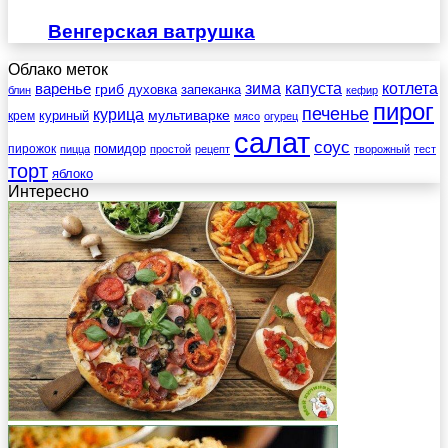
Венгерская ватрушка
Облако меток
зима
котлета
варенье
капуста
гриб
духовка
запеканка
блин
кефир
пирог
печенье
курица
мультиварке
куриный
крем
мясо
огурец
салат
соус
помидор
пирожок
пицца
простой
рецепт
творожный
тест
торт
яблоко
Интересно