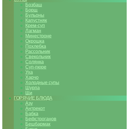
Бозбаш
Борщ
Бульоны
Капустняк
Крем-суп
Лагман
Минестроне
Окрошка
Похлебка
Рассольник
Свекольник
Солянка
Суп-пюре
Уха
Харчо
Холодные супы
Шурпа
Щи
ГОРЯЧИЕ БЛЮДА
Азу
Антрекот
Бабка
Бефстроганов
Бешбармак