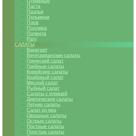
Отбивные
Паста
Паэлья
Пельмени
Плов
Подлива
Полента
Рагу
САЛАТЫ
Винегрет
Вегетарианские салаты
Греческий салат
Грибные салаты
Корейские салаты
Крабовый салат
Мясной салат
Рыбный салат
Салаты с курицей
Диетические салаты
Летние салаты
Салат из яиц
Овощные салаты
Острые салаты
Постные салаты
Простые салаты