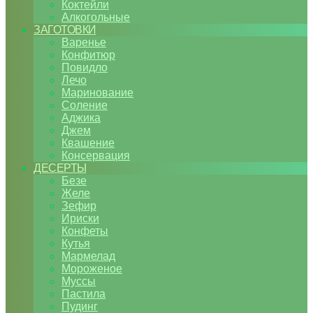
Коктейли
Алкогольные
ЗАГОТОВКИ
Варенье
Конфитюр
Повидло
Лечо
Маринование
Соление
Аджика
Джем
Квашение
Консервация
ДЕСЕРТЫ
Безе
Желе
Зефир
Ириски
Конфеты
Кутья
Мармелад
Мороженое
Муссы
Пастила
Пудинг