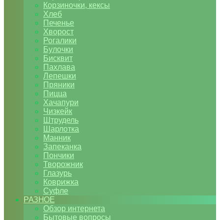
Корзиночки, кексы
Хлеб
Печенье
Хворост
Рогалики
Булочки
Бисквит
Пахлава
Лепешки
Пряники
Пицца
Хачапури
Чизкейк
Штрудель
Шарлотка
Манник
Запеканка
Пончики
Творожник
Глазурь
Коврижка
Суфле
РАЗНОЕ
Обзор интернета
Бытовые вопросы