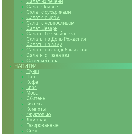
Салат из печени
Салат Оливье
Салат с сухариками
Салат с сыром
Салат с черносливом
Салат Цезарь
Салаты без майонеза
Салаты на День Рождения
Салаты на зиму
Салаты на свадебный стол
Салаты с гранатом
Слоеный салат
НАПИТКИ
Пунш
Чай
Кофе
Квас
Морс
Сбитень
Кисель
Компоты
Фруктовые
Лимонад
Газированные
Соки