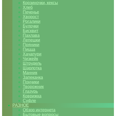
Корзиночки, кексы
Хлеб
Печенье
Хворост
Рогалики
Булочки
Бисквит
Пахлава
Лепешки
Пряники
Пицца
Хачапури
Чизкейк
Штрудель
Шарлотка
Манник
Запеканка
Пончики
Творожник
Глазурь
Коврижка
Суфле
РАЗНОЕ
Обзор интернета
Бытовые вопросы