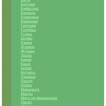
Бигус
Биточки
Бифштекс
Бризоль
Буженина
Вареники
Галушки
Голубцы
Гуляш
Долма
Ежики
Жаркое
Жульен
Зразы
Карри
Каши
Кебаб
Котлеты
Лазанья
Лангет
Лобио
Мамалыга
Манты
Мясо по-французски
Омлет