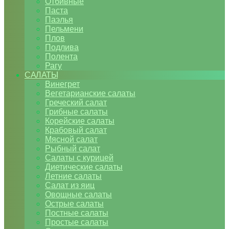
Отбивные
Паста
Паэлья
Пельмени
Плов
Подлива
Полента
Рагу
САЛАТЫ
Винегрет
Вегетарианские салаты
Греческий салат
Грибные салаты
Корейские салаты
Крабовый салат
Мясной салат
Рыбный салат
Салаты с курицей
Диетические салаты
Летние салаты
Салат из яиц
Овощные салаты
Острые салаты
Постные салаты
Простые салаты