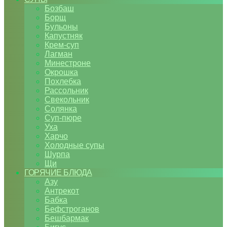
Бозбаш
Борщ
Бульоны
Капустняк
Крем-суп
Лагман
Минестроне
Окрошка
Похлебка
Рассольник
Свекольник
Солянка
Суп-пюре
Уха
Харчо
Холодные супы
Шурпа
Щи
ГОРЯЧИЕ БЛЮДА
Азу
Антрекот
Бабка
Бефстроганов
Бешбармак