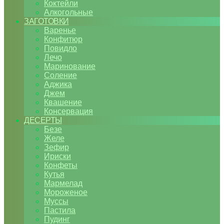
Коктейли
Алкогольные
ЗАГОТОВКИ
Варенье
Конфитюр
Повидло
Лечо
Маринование
Соление
Аджика
Джем
Квашение
Консервация
ДЕСЕРТЫ
Безе
Желе
Зефир
Ириски
Конфеты
Кутья
Мармелад
Мороженое
Муссы
Пастила
Пудинг