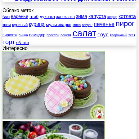
Облако меток
зима
котлета
варенье
капуста
гриб
духовка
запеканка
блин
кефир
пирог
печенье
курица
мультиварке
куриный
крем
мясо
огурец
салат
соус
помидор
пирожок
пицца
простой
рецепт
творожный
тест
торт
яблоко
Интересно