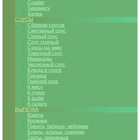
Сорбет
Тирамису
Халва
СОУСЫ
Сборник соусов
Сметанный соус
Соевый соус
Соус сырный
Соусы на зиму
Томатный соус
Маринады
Чесночный соус
Блюда в соусе
Горчица
Грибной соус
К мясу
К птице
К рыбе
К салату
ВЫПЕЧКА
Вафли
Коржики
Пироги, беляши, чебуреки
Блины, оладьи, сырники
Торты, пирожные