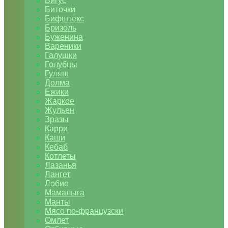
Бигус
Биточки
Бифштекс
Бризоль
Буженина
Вареники
Галушки
Голубцы
Гуляш
Долма
Ежики
Жаркое
Жульен
Зразы
Карри
Каши
Кебаб
Котлеты
Лазанья
Лангет
Лобио
Мамалыга
Манты
Мясо по-французски
Омлет