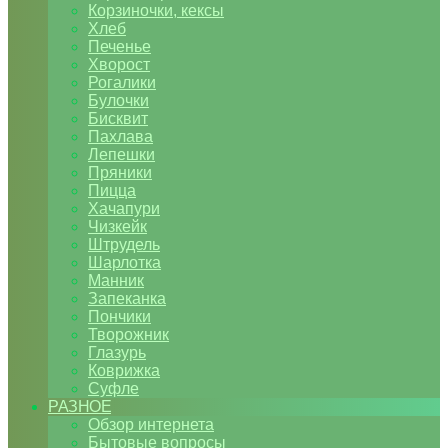
Корзиночки, кексы
Хлеб
Печенье
Хворост
Рогалики
Булочки
Бисквит
Пахлава
Лепешки
Пряники
Пицца
Хачапури
Чизкейк
Штрудель
Шарлотка
Манник
Запеканка
Пончики
Творожник
Глазурь
Коврижка
Суфле
РАЗНОЕ
Обзор интернета
Бытовые вопросы