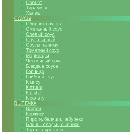
Сорбет
Тирамису
Халва
СОУСЫ
Сборник соусов
Сметанный соус
Соевый соус
Соус сырный
Соусы на зиму
Томатный соус
Маринады
Чесночный соус
Блюда в соусе
Горчица
Грибной соус
К мясу
К птице
К рыбе
К салату
ВЫПЕЧКА
Вафли
Коржики
Пироги, беляши, чебуреки
Блины, оладьи, сырники
Торты, пирожные