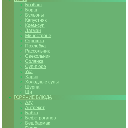
Бозбаш
Борщ
Бульоны
Капустняк
Крем-суп
Лагман
Минестроне
Окрошка
Похлебка
Рассольник
Свекольник
Солянка
Суп-пюре
Уха
Харчо
Холодные супы
Шурпа
Щи
ГОРЯЧИЕ БЛЮДА
Азу
Антрекот
Бабка
Бефстроганов
Бешбармак