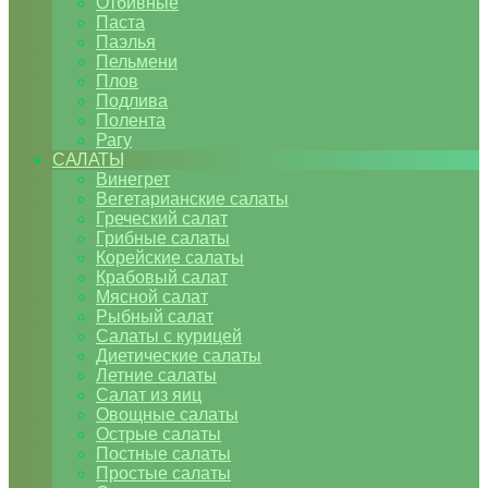
Отбивные
Паста
Паэлья
Пельмени
Плов
Подлива
Полента
Рагу
САЛАТЫ
Винегрет
Вегетарианские салаты
Греческий салат
Грибные салаты
Корейские салаты
Крабовый салат
Мясной салат
Рыбный салат
Салаты с курицей
Диетические салаты
Летние салаты
Салат из яиц
Овощные салаты
Острые салаты
Постные салаты
Простые салаты