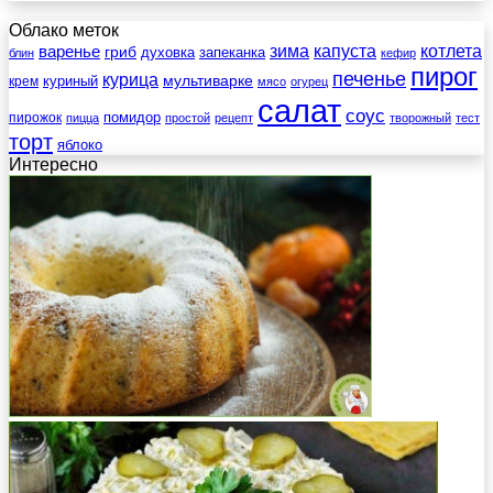
Облако меток
зима
котлета
варенье
капуста
гриб
духовка
запеканка
блин
кефир
пирог
печенье
курица
мультиварке
куриный
крем
мясо
огурец
салат
соус
помидор
пирожок
пицца
простой
рецепт
творожный
тест
торт
яблоко
Интересно