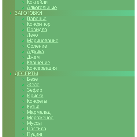
Коктейли
Алкогольные
ЗАГОТОВКИ
Варенье
Конфитюр
Повидло
Лечо
Маринование
Соление
Аджика
Джем
Квашение
Консервация
ДЕСЕРТЫ
Безе
Желе
Зефир
Ириски
Конфеты
Кутья
Мармелад
Мороженое
Муссы
Пастила
Пудинг