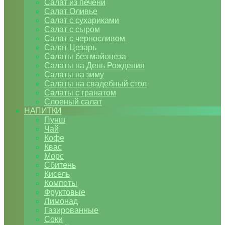
Салат из печени
Салат Оливье
Салат с сухариками
Салат с сыром
Салат с черносливом
Салат Цезарь
Салаты без майонеза
Салаты на День Рождения
Салаты на зиму
Салаты на свадебный стол
Салаты с гранатом
Слоеный салат
НАПИТКИ
Пунш
Чай
Кофе
Квас
Морс
Сбитень
Кисель
Компоты
Фруктовые
Лимонад
Газированные
Соки