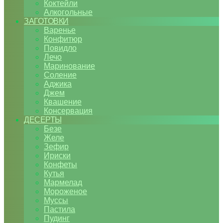
Коктейли
Алкогольные
ЗАГОТОВКИ
Варенье
Конфитюр
Повидло
Лечо
Маринование
Соление
Аджика
Джем
Квашение
Консервация
ДЕСЕРТЫ
Безе
Желе
Зефир
Ириски
Конфеты
Кутья
Мармелад
Мороженое
Муссы
Пастила
Пудинг