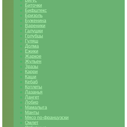
Бигус
Биточки
Бифштекс
Бризоль
Буженина
Вареники
Галушки
Голубцы
Гуляш
Долма
Ежики
Жаркое
Жульен
Зразы
Карри
Каши
Кебаб
Котлеты
Лазанья
Лангет
Лобио
Мамалыга
Манты
Мясо по-французски
Омлет