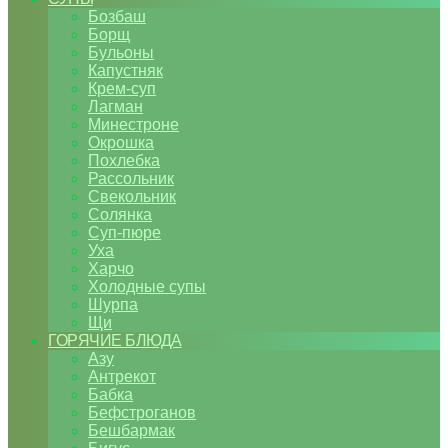
Бозбаш
Борщ
Бульоны
Капустняк
Крем-суп
Лагман
Минестроне
Окрошка
Похлебка
Рассольник
Свекольник
Солянка
Суп-пюре
Уха
Харчо
Холодные супы
Шурпа
Щи
ГОРЯЧИЕ БЛЮДА
Азу
Антрекот
Бабка
Бефстроганов
Бешбармак