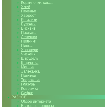
Корзиночки, кексы
Хлеб
Печенье
Хворост
Рогалики
Булочки
Бисквит
Пахлава
Лепешки
Пряники
Пицца
Хачапури
Чизкейк
Штрудель
Шарлотка
Манник
Запеканка
Пончики
Творожник
Глазурь
Коврижка
Суфле
РАЗНОЕ
Обзор интернета
Бытовые вопросы