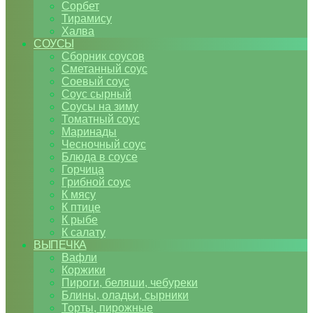
Сорбет
Тирамису
Халва
СОУСЫ
Сборник соусов
Сметанный соус
Соевый соус
Соус сырный
Соусы на зиму
Томатный соус
Маринады
Чесночный соус
Блюда в соусе
Горчица
Грибной соус
К мясу
К птице
К рыбе
К салату
ВЫПЕЧКА
Вафли
Коржики
Пироги, беляши, чебуреки
Блины, оладьи, сырники
Торты, пирожные