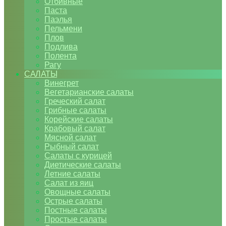
Отбивные
Паста
Паэлья
Пельмени
Плов
Подлива
Полента
Рагу
САЛАТЫ
Винегрет
Вегетарианские салаты
Греческий салат
Грибные салаты
Корейские салаты
Крабовый салат
Мясной салат
Рыбный салат
Салаты с курицей
Диетические салаты
Летние салаты
Салат из яиц
Овощные салаты
Острые салаты
Постные салаты
Простые салаты