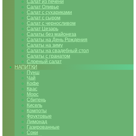
Салат из печени
Салат Оливье
Салат с сухариками
Салат с сыром
Салат с черносливом
Салат Цезарь
Салаты без майонеза
Салаты на День Рождения
Салаты на зиму
Салаты на свадебный стол
Салаты с гранатом
Слоеный салат
НАПИТКИ
Пунш
Чай
Кофе
Квас
Морс
Сбитень
Кисель
Компоты
Фруктовые
Лимонад
Газированные
Соки