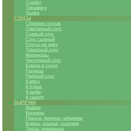
Сорбет
Тирамису
Халва
СОУСЫ
Сборник соусов
Сметанный соус
Соевый соус
Соус сырный
Соусы на зиму
Томатный соус
Маринады
Чесночный соус
Блюда в соусе
Горчица
Грибной соус
К мясу
К птице
К рыбе
К салату
ВЫПЕЧКА
Вафли
Коржики
Пироги, беляши, чебуреки
Блины, оладьи, сырники
Торты, пирожные