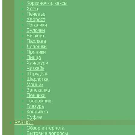
Корзиночки, кексы
Хлеб
Печенье
Хворост
Рогалики
Булочки
Бисквит
Пахлава
Лепешки
Пряники
Пицца
Хачапури
Чизкейк
Штрудель
Шарлотка
Манник
Запеканка
Пончики
Творожник
Глазурь
Коврижка
Суфле
РАЗНОЕ
Обзор интернета
Бытовые вопросы