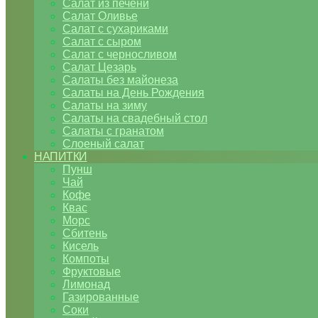
Салат из печени
Салат Оливье
Салат с сухариками
Салат с сыром
Салат с черносливом
Салат Цезарь
Салаты без майонеза
Салаты на День Рождения
Салаты на зиму
Салаты на свадебный стол
Салаты с гранатом
Слоеный салат
НАПИТКИ
Пунш
Чай
Кофе
Квас
Морс
Сбитень
Кисель
Компоты
Фруктовые
Лимонад
Газированные
Соки