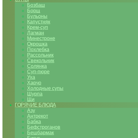
Бозбаш
Борщ
Бульоны
Капустняк
Крем-суп
Лагман
Минестроне
Окрошка
Похлебка
Рассольник
Свекольник
Солянка
Суп-пюре
Уха
Харчо
Холодные супы
Шурпа
Щи
ГОРЯЧИЕ БЛЮДА
Азу
Антрекот
Бабка
Бефстроганов
Бешбармак