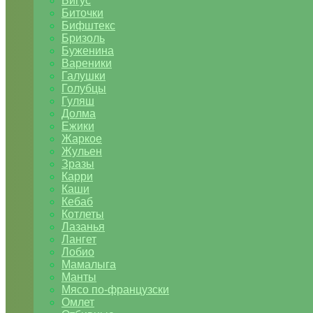
Бигус
Биточки
Бифштекс
Бризоль
Буженина
Вареники
Галушки
Голубцы
Гуляш
Долма
Ежики
Жаркое
Жульен
Зразы
Карри
Каши
Кебаб
Котлеты
Лазанья
Лангет
Лобио
Мамалыга
Манты
Мясо по-французски
Омлет