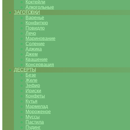
Коктейли
Алкогольные
ЗАГОТОВКИ
Варенье
Конфитюр
Повидло
Лечо
Маринование
Соление
Аджика
Джем
Квашение
Консервация
ДЕСЕРТЫ
Безе
Желе
Зефир
Ириски
Конфеты
Кутья
Мармелад
Мороженое
Муссы
Пастила
Пудинг