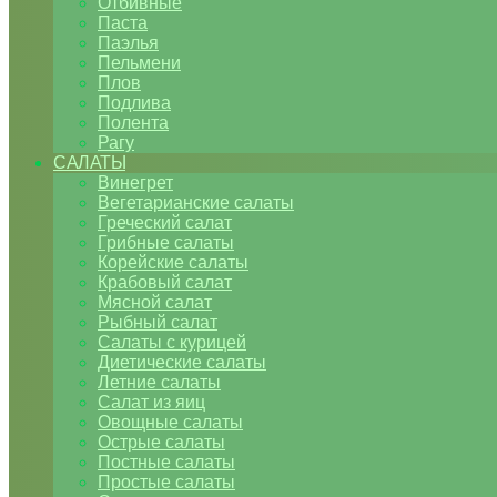
Отбивные
Паста
Паэлья
Пельмени
Плов
Подлива
Полента
Рагу
САЛАТЫ
Винегрет
Вегетарианские салаты
Греческий салат
Грибные салаты
Корейские салаты
Крабовый салат
Мясной салат
Рыбный салат
Салаты с курицей
Диетические салаты
Летние салаты
Салат из яиц
Овощные салаты
Острые салаты
Постные салаты
Простые салаты