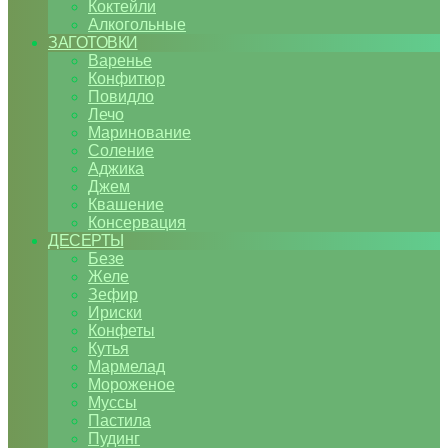
Коктейли
Алкогольные
ЗАГОТОВКИ
Варенье
Конфитюр
Повидло
Лечо
Маринование
Соление
Аджика
Джем
Квашение
Консервация
ДЕСЕРТЫ
Безе
Желе
Зефир
Ириски
Конфеты
Кутья
Мармелад
Мороженое
Муссы
Пастила
Пудинг