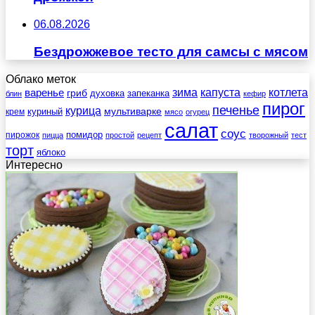
06.08.2026
Бездрожжевое тесто для самсы с мясом
Облако меток
зима
котлета
варенье
капуста
гриб
духовка
запеканка
блин
кефир
пирог
печенье
курица
мультиварке
куриный
крем
мясо
огурец
салат
соус
помидор
пирожок
пицца
простой
рецепт
творожный
тест
торт
яблоко
Интересно