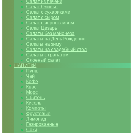
Салат из печени
Салат Оливье
Салат с сухариками
Салат с сыром
Салат с черносливом
Салат Цезарь
Салаты без майонеза
Салаты на День Рождения
Салаты на зиму
Салаты на свадебный стол
Салаты с гранатом
Слоеный салат
НАПИТКИ
Пунш
Чай
Кофе
Квас
Морс
Сбитень
Кисель
Компоты
Фруктовые
Лимонад
Газированные
Соки