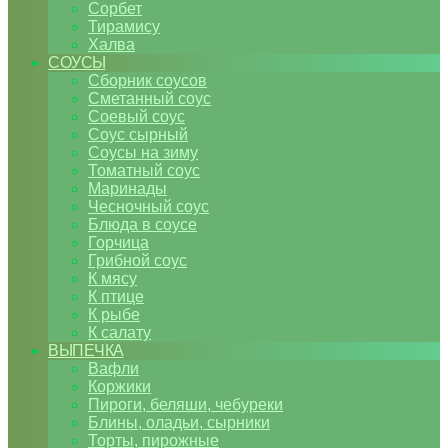
Сорбет
Тирамису
Халва
СОУСЫ
Сборник соусов
Сметанный соус
Соевый соус
Соус сырный
Соусы на зиму
Томатный соус
Маринады
Чесночный соус
Блюда в соусе
Горчица
Грибной соус
К мясу
К птице
К рыбе
К салату
ВЫПЕЧКА
Вафли
Коржики
Пироги, беляши, чебуреки
Блины, оладьи, сырники
Торты, пирожные