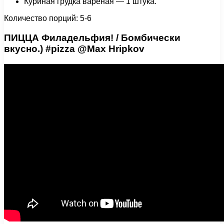
Куриная грудка вареная — 1 штука.
Количество порций: 5-6
ПИЦЦА Филадельфия! / Бомбически
вкусно.) #pizza @Max Hripkov