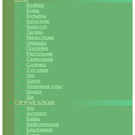
Бозбаш
Борщ
Бульоны
Капустняк
Крем-суп
Лагман
Минестроне
Окрошка
Похлебка
Рассольник
Свекольник
Солянка
Суп-пюре
Уха
Харчо
Холодные супы
Шурпа
Щи
ГОРЯЧИЕ БЛЮДА
Азу
Антрекот
Бабка
Бефстроганов
Бешбармак