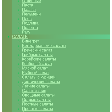
Отбивные
Паста
Паэлья
Пельмени
Плов
Подлива
Полента
Рагу
САЛАТЫ
Винегрет
Вегетарианские салаты
Греческий салат
Грибные салаты
Корейские салаты
Крабовый салат
Мясной салат
Рыбный салат
Салаты с курицей
Диетические салаты
Летние салаты
Салат из яиц
Овощные салаты
Острые салаты
Постные салаты
Простые салаты