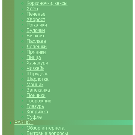
Корзиночки, кексы
Хлеб
Печенье
Хворост
Рогалики
Булочки
Бисквит
Пахлава
Лепешки
Пряники
Пицца
Хачапури
Чизкейк
Штрудель
Шарлотка
Манник
Запеканка
Пончики
Творожник
Глазурь
Коврижка
Суфле
РАЗНОЕ
Обзор интернета
Бытовые вопросы