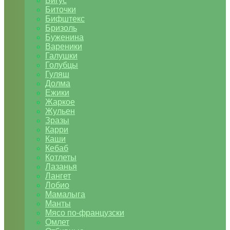
Бигус
Биточки
Бифштекс
Бризоль
Буженина
Вареники
Галушки
Голубцы
Гуляш
Долма
Ежики
Жаркое
Жульен
Зразы
Карри
Каши
Кебаб
Котлеты
Лазанья
Лангет
Лобио
Мамалыга
Манты
Мясо по-французски
Омлет