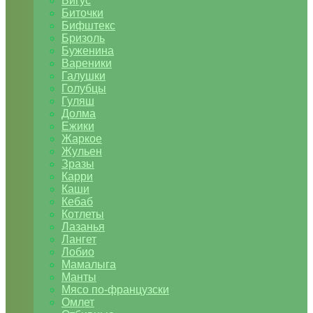
Бигус
Биточки
Бифштекс
Бризоль
Буженина
Вареники
Галушки
Голубцы
Гуляш
Долма
Ежики
Жаркое
Жульен
Зразы
Карри
Каши
Кебаб
Котлеты
Лазанья
Лангет
Лобио
Мамалыга
Манты
Мясо по-французски
Омлет