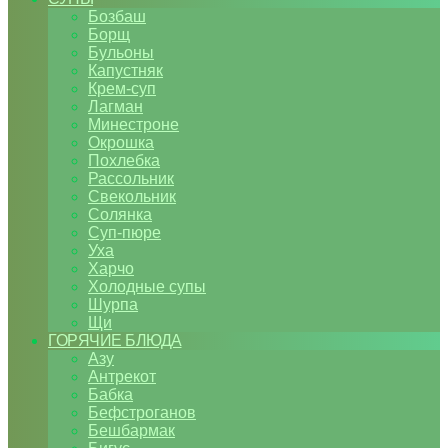
Бозбаш
Борщ
Бульоны
Капустняк
Крем-суп
Лагман
Минестроне
Окрошка
Похлебка
Рассольник
Свекольник
Солянка
Суп-пюре
Уха
Харчо
Холодные супы
Шурпа
Щи
ГОРЯЧИЕ БЛЮДА
Азу
Антрекот
Бабка
Бефстроганов
Бешбармак