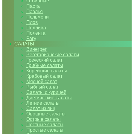
Отбивные
Паста
Паэлья
Пельмени
Плов
Подлива
Полента
Рагу
САЛАТЫ
Винегрет
Вегетарианские салаты
Греческий салат
Грибные салаты
Корейские салаты
Крабовый салат
Мясной салат
Рыбный салат
Салаты с курицей
Диетические салаты
Летние салаты
Салат из яиц
Овощные салаты
Острые салаты
Постные салаты
Простые салаты