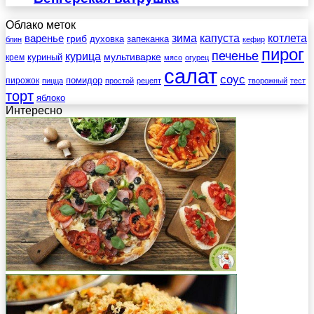
Облако меток
зима
котлета
варенье
капуста
гриб
духовка
запеканка
блин
кефир
пирог
печенье
курица
мультиварке
куриный
крем
мясо
огурец
салат
соус
помидор
пирожок
пицца
простой
рецепт
творожный
тест
торт
яблоко
Интересно