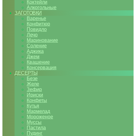
Коктейли
Алкогольные
ЗАГОТОВКИ
Варенье
Конфитюр
Повидло
Лечо
Маринование
Соление
Аджика
Джем
Квашение
Консервация
ДЕСЕРТЫ
Безе
Желе
Зефир
Ириски
Конфеты
Кутья
Мармелад
Мороженое
Муссы
Пастила
Пудинг