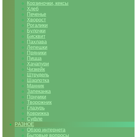
Корзиночки, кексы
Хлеб
Печенье
Хворост
Рогалики
Булочки
Бисквит
Пахлава
Лепешки
Пряники
Пицца
Хачапури
Чизкейк
Штрудель
Шарлотка
Манник
Запеканка
Пончики
Творожник
Глазурь
Коврижка
Суфле
РАЗНОЕ
Обзор интернета
Бытовые вопросы