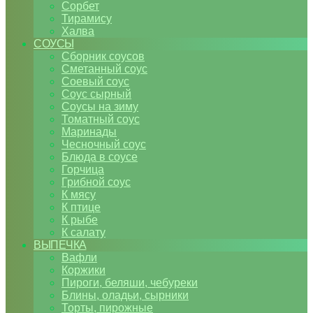
Сорбет
Тирамису
Халва
СОУСЫ
Сборник соусов
Сметанный соус
Соевый соус
Соус сырный
Соусы на зиму
Томатный соус
Маринады
Чесночный соус
Блюда в соусе
Горчица
Грибной соус
К мясу
К птице
К рыбе
К салату
ВЫПЕЧКА
Вафли
Коржики
Пироги, беляши, чебуреки
Блины, оладьи, сырники
Торты, пирожные