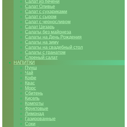
Салат из печени
Салат Оливье
Салат с сухариками
Салат с сыром
Салат с черносливом
Салат Цезарь
Салаты без майонеза
Салаты на День Рождения
Салаты на зиму
Салаты на свадебный стол
Салаты с гранатом
Слоеный салат
НАПИТКИ
Пунш
Чай
Кофе
Квас
Морс
Сбитень
Кисель
Компоты
Фруктовые
Лимонад
Газированные
Соки