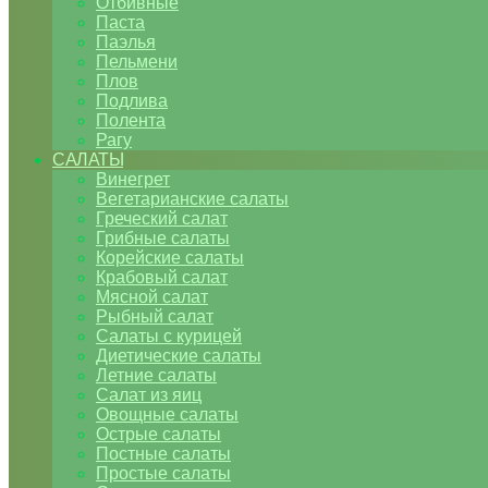
Отбивные
Паста
Паэлья
Пельмени
Плов
Подлива
Полента
Рагу
САЛАТЫ
Винегрет
Вегетарианские салаты
Греческий салат
Грибные салаты
Корейские салаты
Крабовый салат
Мясной салат
Рыбный салат
Салаты с курицей
Диетические салаты
Летние салаты
Салат из яиц
Овощные салаты
Острые салаты
Постные салаты
Простые салаты