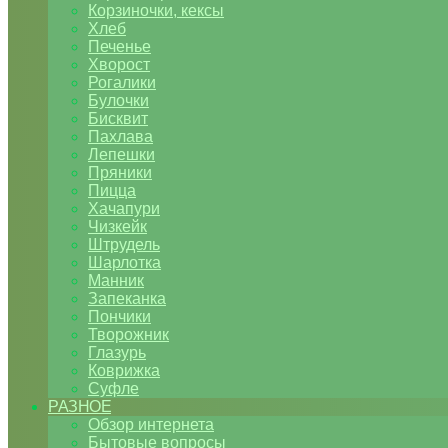
Корзиночки, кексы
Хлеб
Печенье
Хворост
Рогалики
Булочки
Бисквит
Пахлава
Лепешки
Пряники
Пицца
Хачапури
Чизкейк
Штрудель
Шарлотка
Манник
Запеканка
Пончики
Творожник
Глазурь
Коврижка
Суфле
РАЗНОЕ
Обзор интернета
Бытовые вопросы