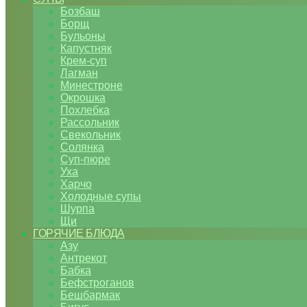
Бозбаш
Борщ
Бульоны
Капустняк
Крем-суп
Лагман
Минестроне
Окрошка
Похлебка
Рассольник
Свекольник
Солянка
Суп-пюре
Уха
Харчо
Холодные супы
Шурпа
Щи
ГОРЯЧИЕ БЛЮДА
Азу
Антрекот
Бабка
Бефстроганов
Бешбармак