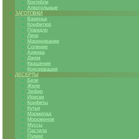
Коктейли
Алкогольные
ЗАГОТОВКИ
Варенье
Конфитюр
Повидло
Лечо
Маринование
Соление
Аджика
Джем
Квашение
Консервация
ДЕСЕРТЫ
Безе
Желе
Зефир
Ириски
Конфеты
Кутья
Мармелад
Мороженое
Муссы
Пастила
Пудинг