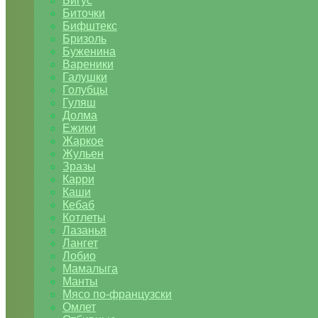
Бигус
Биточки
Бифштекс
Бризоль
Буженина
Вареники
Галушки
Голубцы
Гуляш
Долма
Ежики
Жаркое
Жульен
Зразы
Карри
Каши
Кебаб
Котлеты
Лазанья
Лангет
Лобио
Мамалыга
Манты
Мясо по-французски
Омлет