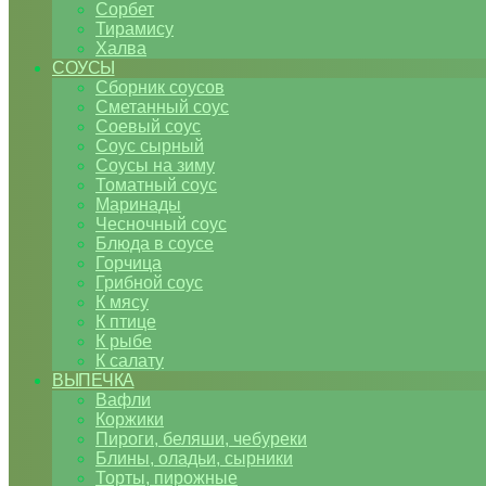
Сорбет
Тирамису
Халва
СОУСЫ
Сборник соусов
Сметанный соус
Соевый соус
Соус сырный
Соусы на зиму
Томатный соус
Маринады
Чесночный соус
Блюда в соусе
Горчица
Грибной соус
К мясу
К птице
К рыбе
К салату
ВЫПЕЧКА
Вафли
Коржики
Пироги, беляши, чебуреки
Блины, оладьи, сырники
Торты, пирожные