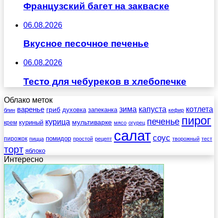
Французский багет на закваске
06.08.2026
Вкусное песочное печенье
06.08.2026
Тесто для чебуреков в хлебопечке
Облако меток
зима
котлета
варенье
капуста
гриб
духовка
запеканка
блин
кефир
пирог
печенье
курица
мультиварке
куриный
крем
мясо
огурец
салат
соус
помидор
пирожок
пицца
простой
рецепт
творожный
тест
торт
яблоко
Интересно