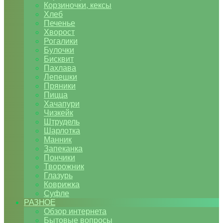
Корзиночки, кексы
Хлеб
Печенье
Хворост
Рогалики
Булочки
Бисквит
Пахлава
Лепешки
Пряники
Пицца
Хачапури
Чизкейк
Штрудель
Шарлотка
Манник
Запеканка
Пончики
Творожник
Глазурь
Коврижка
Суфле
РАЗНОЕ
Обзор интернета
Бытовые вопросы