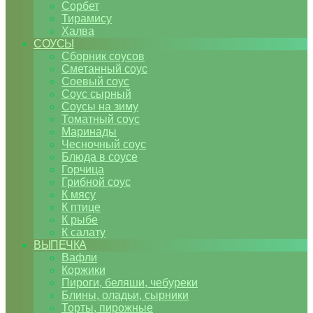
Сорбет
Тирамису
Халва
СОУСЫ
Сборник соусов
Сметанный соус
Соевый соус
Соус сырный
Соусы на зиму
Томатный соус
Маринады
Чесночный соус
Блюда в соусе
Горчица
Грибной соус
К мясу
К птице
К рыбе
К салату
ВЫПЕЧКА
Вафли
Коржики
Пироги, беляши, чебуреки
Блины, оладьи, сырники
Торты, пирожные