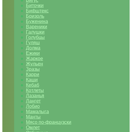
Бигус
Биточки
Бифштекс
Бризоль
Буженина
Вареники
Галушки
Голубцы
Гуляш
Долма
Ежики
Жаркое
Жульен
Зразы
Карри
Каши
Кебаб
Котлеты
Лазанья
Лангет
Лобио
Мамалыга
Манты
Мясо по-французски
Омлет