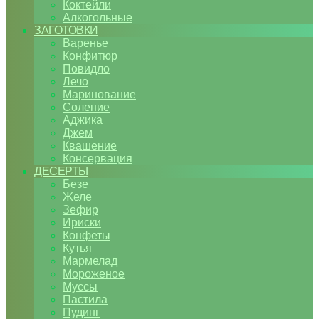
Коктейли
Алкогольные
ЗАГОТОВКИ
Варенье
Конфитюр
Повидло
Лечо
Маринование
Соление
Аджика
Джем
Квашение
Консервация
ДЕСЕРТЫ
Безе
Желе
Зефир
Ириски
Конфеты
Кутья
Мармелад
Мороженое
Муссы
Пастила
Пудинг