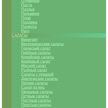
Отбивные
Паста
Паэлья
Пельмени
Плов
Подлива
Полента
Рагу
САЛАТЫ
Винегрет
Вегетарианские салаты
Греческий салат
Грибные салаты
Корейские салаты
Крабовый салат
Мясной салат
Рыбный салат
Салаты с курицей
Диетические салаты
Летние салаты
Салат из яиц
Овощные салаты
Острые салаты
Постные салаты
Простые салаты