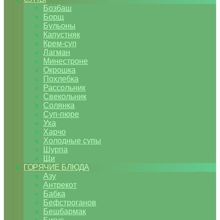
Бозбаш
Борщ
Бульоны
Капустняк
Крем-суп
Лагман
Минестроне
Окрошка
Похлебка
Рассольник
Свекольник
Солянка
Суп-пюре
Уха
Харчо
Холодные супы
Шурпа
Щи
ГОРЯЧИЕ БЛЮДА
Азу
Антрекот
Бабка
Бефстроганов
Бешбармак