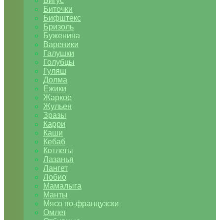
Бигус
Биточки
Бифштекс
Бризоль
Буженина
Вареники
Галушки
Голубцы
Гуляш
Долма
Ежики
Жаркое
Жульен
Зразы
Карри
Каши
Кебаб
Котлеты
Лазанья
Лангет
Лобио
Мамалыга
Манты
Мясо по-французски
Омлет