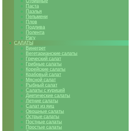
Отбивные
Паста
Паэлья
Пельмени
Плов
Подлива
Полента
Рагу
САЛАТЫ
Винегрет
Вегетарианские салаты
Греческий салат
Грибные салаты
Корейские салаты
Крабовый салат
Мясной салат
Рыбный салат
Салаты с курицей
Диетические салаты
Летние салаты
Салат из яиц
Овощные салаты
Острые салаты
Постные салаты
Простые салаты