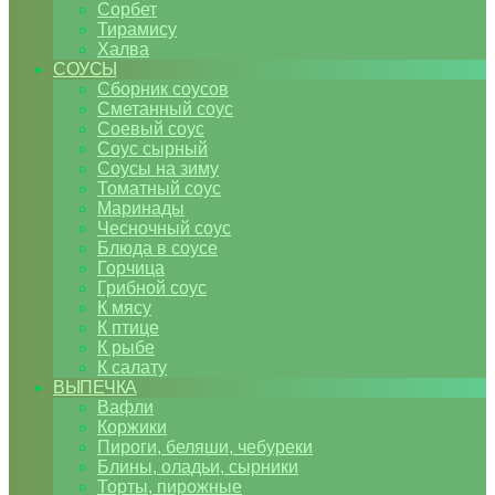
Сорбет
Тирамису
Халва
СОУСЫ
Сборник соусов
Сметанный соус
Соевый соус
Соус сырный
Соусы на зиму
Томатный соус
Маринады
Чесночный соус
Блюда в соусе
Горчица
Грибной соус
К мясу
К птице
К рыбе
К салату
ВЫПЕЧКА
Вафли
Коржики
Пироги, беляши, чебуреки
Блины, оладьи, сырники
Торты, пирожные