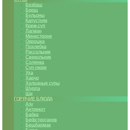
Бозбаш
Борщ
Бульоны
Капустняк
Крем-суп
Лагман
Минестроне
Окрошка
Похлебка
Рассольник
Свекольник
Солянка
Суп-пюре
Уха
Харчо
Холодные супы
Шурпа
Щи
ГОРЯЧИЕ БЛЮДА
Азу
Антрекот
Бабка
Бефстроганов
Бешбармак