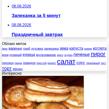
08.08.2026
Запеканка за 5 минут
08.08.2026
Праздничный завтрак
Облако меток
зима
котлета
варенье
капуста
гриб
духовка
запеканка
блин
кефир
пирог
печенье
курица
мультиварке
куриный
крем
мясо
огурец
салат
соус
помидор
пирожок
пицца
простой
рецепт
творожный
тест
торт
яблоко
Интересно