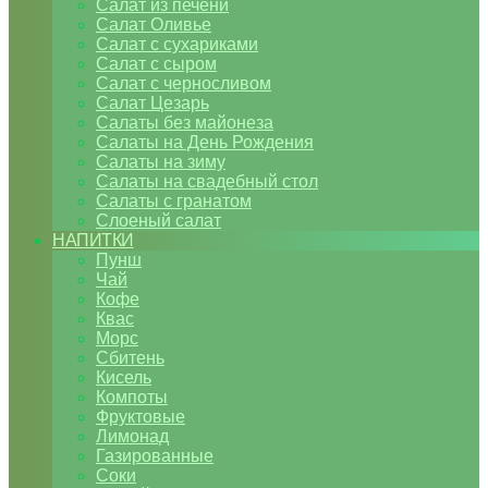
Салат из печени
Салат Оливье
Салат с сухариками
Салат с сыром
Салат с черносливом
Салат Цезарь
Салаты без майонеза
Салаты на День Рождения
Салаты на зиму
Салаты на свадебный стол
Салаты с гранатом
Слоеный салат
НАПИТКИ
Пунш
Чай
Кофе
Квас
Морс
Сбитень
Кисель
Компоты
Фруктовые
Лимонад
Газированные
Соки