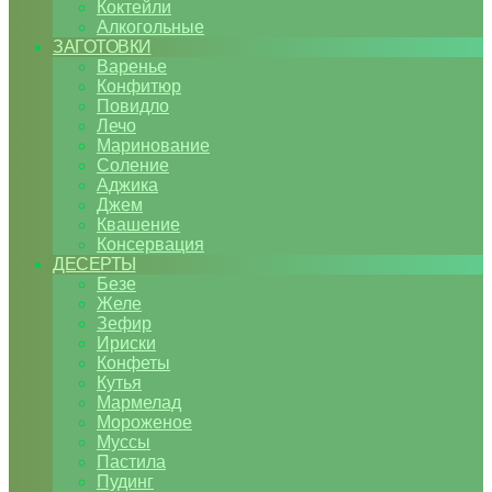
Коктейли
Алкогольные
ЗАГОТОВКИ
Варенье
Конфитюр
Повидло
Лечо
Маринование
Соление
Аджика
Джем
Квашение
Консервация
ДЕСЕРТЫ
Безе
Желе
Зефир
Ириски
Конфеты
Кутья
Мармелад
Мороженое
Муссы
Пастила
Пудинг