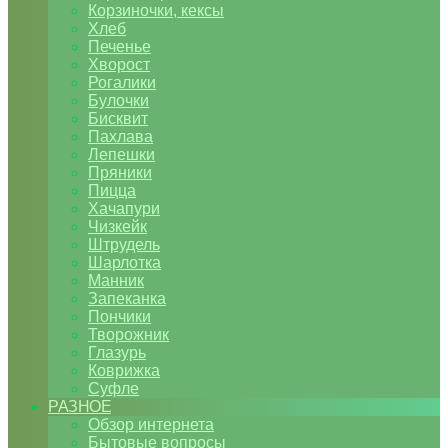
Корзиночки, кексы
Хлеб
Печенье
Хворост
Рогалики
Булочки
Бисквит
Пахлава
Лепешки
Пряники
Пицца
Хачапури
Чизкейк
Штрудель
Шарлотка
Манник
Запеканка
Пончики
Творожник
Глазурь
Коврижка
Суфле
РАЗНОЕ
Обзор интернета
Бытовые вопросы