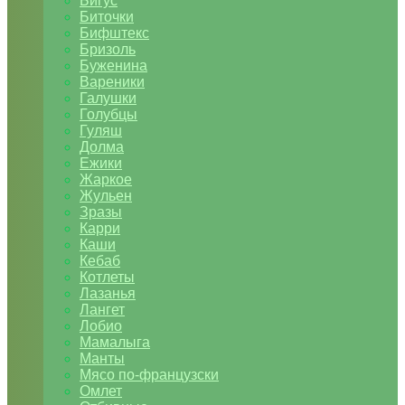
Бигус
Биточки
Бифштекс
Бризоль
Буженина
Вареники
Галушки
Голубцы
Гуляш
Долма
Ежики
Жаркое
Жульен
Зразы
Карри
Каши
Кебаб
Котлеты
Лазанья
Лангет
Лобио
Мамалыга
Манты
Мясо по-французски
Омлет