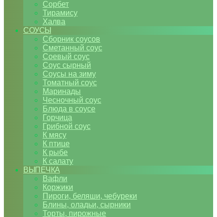
Сорбет
Тирамису
Халва
СОУСЫ
Сборник соусов
Сметанный соус
Соевый соус
Соус сырный
Соусы на зиму
Томатный соус
Маринады
Чесночный соус
Блюда в соусе
Горчица
Грибной соус
К мясу
К птице
К рыбе
К салату
ВЫПЕЧКА
Вафли
Коржики
Пироги, беляши, чебуреки
Блины, оладьи, сырники
Торты, пирожные