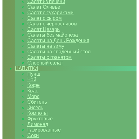
Салат из печени
Салат Оливье
Салат с сухариками
Салат с сыром
Салат с черносливом
Салат Цезарь
Салаты без майонеза
Салаты на День Рождения
Салаты на зиму
Салаты на свадебный стол
Салаты с гранатом
Слоеный салат
НАПИТКИ
Пунш
Чай
Кофе
Квас
Морс
Сбитень
Кисель
Компоты
Фруктовые
Лимонад
Газированные
Соки