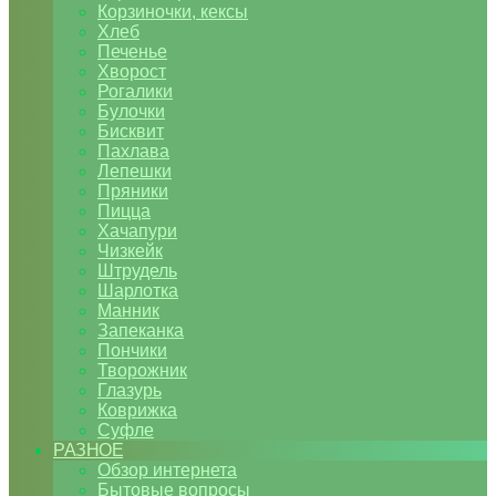
Корзиночки, кексы
Хлеб
Печенье
Хворост
Рогалики
Булочки
Бисквит
Пахлава
Лепешки
Пряники
Пицца
Хачапури
Чизкейк
Штрудель
Шарлотка
Манник
Запеканка
Пончики
Творожник
Глазурь
Коврижка
Суфле
РАЗНОЕ
Обзор интернета
Бытовые вопросы