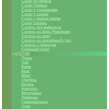
Салат из печени
Салат Оливье
Салат с сухариками
Салат с сыром
Салат с черносливом
Салат Цезарь
Салаты без майонеза
Салаты на День Рождения
Салаты на зиму
Салаты на свадебный стол
Салаты с гранатом
Слоеный салат
НАПИТКИ
Пунш
Чай
Кофе
Квас
Морс
Сбитень
Кисель
Компоты
Фруктовые
Лимонад
Газированные
Соки