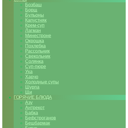
Бозбаш
Борщ
Бульоны
Капустняк
Крем-суп
Лагман
Минестроне
Окрошка
Похлебка
Рассольник
Свекольник
Солянка
Суп-пюре
Уха
Харчо
Холодные супы
Шурпа
Щи
ГОРЯЧИЕ БЛЮДА
Азу
Антрекот
Бабка
Бефстроганов
Бешбармак