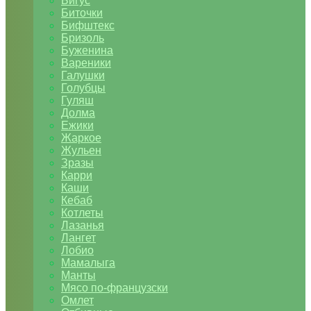
Бигус
Биточки
Бифштекс
Бризоль
Буженина
Вареники
Галушки
Голубцы
Гуляш
Долма
Ежики
Жаркое
Жульен
Зразы
Карри
Каши
Кебаб
Котлеты
Лазанья
Лангет
Лобио
Мамалыга
Манты
Мясо по-французски
Омлет