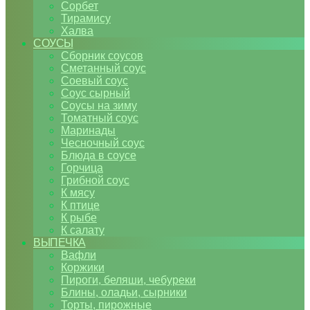
Сорбет
Тирамису
Халва
СОУСЫ
Сборник соусов
Сметанный соус
Соевый соус
Соус сырный
Соусы на зиму
Томатный соус
Маринады
Чесночный соус
Блюда в соусе
Горчица
Грибной соус
К мясу
К птице
К рыбе
К салату
ВЫПЕЧКА
Вафли
Коржики
Пироги, беляши, чебуреки
Блины, оладьи, сырники
Торты, пирожные