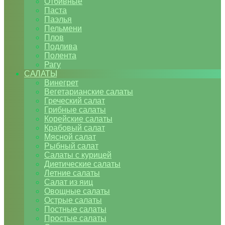
Отбивные
Паста
Паэлья
Пельмени
Плов
Подлива
Полента
Рагу
САЛАТЫ
Винегрет
Вегетарианские салаты
Греческий салат
Грибные салаты
Корейские салаты
Крабовый салат
Мясной салат
Рыбный салат
Салаты с курицей
Диетические салаты
Летние салаты
Салат из яиц
Овощные салаты
Острые салаты
Постные салаты
Простые салаты