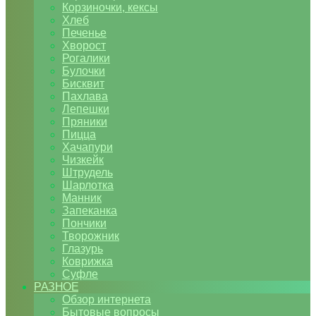
Корзиночки, кексы
Хлеб
Печенье
Хворост
Рогалики
Булочки
Бисквит
Пахлава
Лепешки
Пряники
Пицца
Хачапури
Чизкейк
Штрудель
Шарлотка
Манник
Запеканка
Пончики
Творожник
Глазурь
Коврижка
Суфле
РАЗНОЕ
Обзор интернета
Бытовые вопросы