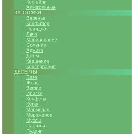
Коктейли
Алкогольные
ЗАГОТОВКИ
Варенье
Конфитюр
Повидло
Лечо
Маринование
Соление
Аджика
Джем
Квашение
Консервация
ДЕСЕРТЫ
Безе
Желе
Зефир
Ириски
Конфеты
Кутья
Мармелад
Мороженое
Муссы
Пастила
Пудинг