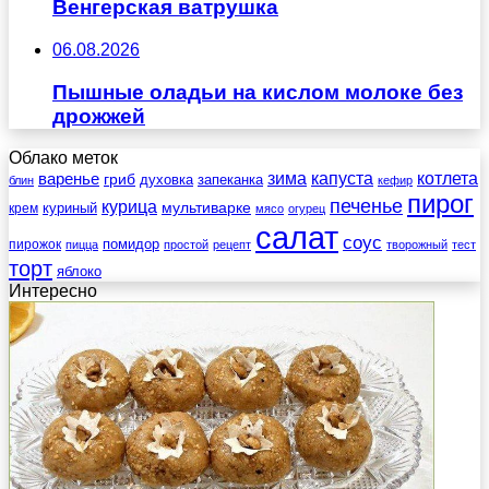
Венгерская ватрушка
06.08.2026
Пышные оладьи на кислом молоке без
дрожжей
Облако меток
зима
котлета
варенье
капуста
гриб
духовка
запеканка
блин
кефир
пирог
печенье
курица
мультиварке
куриный
крем
мясо
огурец
салат
соус
помидор
пирожок
пицца
простой
рецепт
творожный
тест
торт
яблоко
Интересно