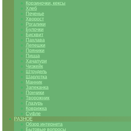
Корзиночки, кексы
Хлеб
Печенье
Хворост
Рогалики
Булочки
Бисквит
Пахлава
Лепешки
Пряники
Пицца
Хачапури
Чизкейк
Штрудель
Шарлотка
Манник
Запеканка
Пончики
Творожник
Глазурь
Коврижка
Суфле
РАЗНОЕ
Обзор интернета
Бытовые вопросы