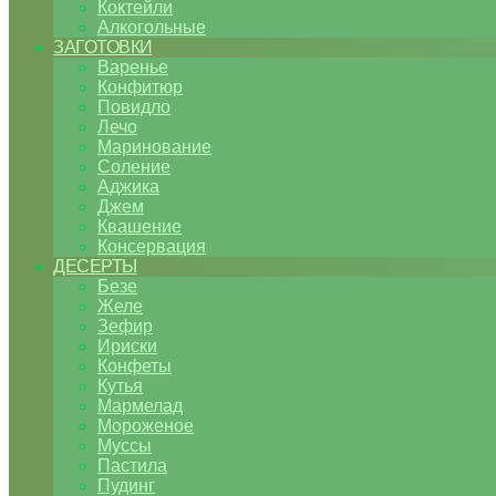
Коктейли
Алкогольные
ЗАГОТОВКИ
Варенье
Конфитюр
Повидло
Лечо
Маринование
Соление
Аджика
Джем
Квашение
Консервация
ДЕСЕРТЫ
Безе
Желе
Зефир
Ириски
Конфеты
Кутья
Мармелад
Мороженое
Муссы
Пастила
Пудинг