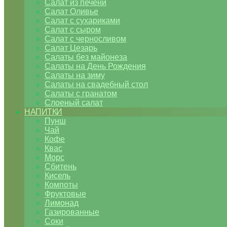
Салат из печени
Салат Оливье
Салат с сухариками
Салат с сыром
Салат с черносливом
Салат Цезарь
Салаты без майонеза
Салаты на День Рождения
Салаты на зиму
Салаты на свадебный стол
Салаты с гранатом
Слоеный салат
НАПИТКИ
Пунш
Чай
Кофе
Квас
Морс
Сбитень
Кисель
Компоты
Фруктовые
Лимонад
Газированные
Соки