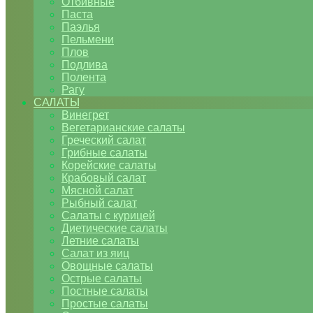
Отбивные
Паста
Паэлья
Пельмени
Плов
Подлива
Полента
Рагу
САЛАТЫ
Винегрет
Вегетарианские салаты
Греческий салат
Грибные салаты
Корейские салаты
Крабовый салат
Мясной салат
Рыбный салат
Салаты с курицей
Диетические салаты
Летние салаты
Салат из яиц
Овощные салаты
Острые салаты
Постные салаты
Простые салаты