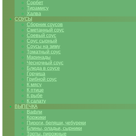
Сорбет
Тирамису
Халва
СОУСЫ
Сборник соусов
Сметанный соус
Соевый соус
Соус сырный
Соусы на зиму
Томатный соус
Маринады
Чесночный соус
Блюда в соусе
Горчица
Грибной соус
К мясу
К птице
К рыбе
К салату
ВЫПЕЧКА
Вафли
Коржики
Пироги, беляши, чебуреки
Блины, оладьи, сырники
Торты, пирожные