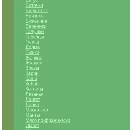
Бигус
Биточки
Бифштекс
Бризоль
Буженина
Вареники
Галушки
Голубцы
Гуляш
Долма
Ежики
Жаркое
Жульен
Зразы
Карри
Каши
Кебаб
Котлеты
Лазанья
Лангет
Лобио
Мамалыга
Манты
Мясо по-французски
Омлет