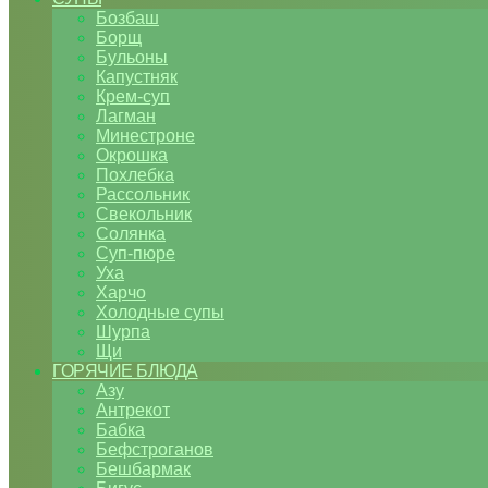
Бозбаш
Борщ
Бульоны
Капустняк
Крем-суп
Лагман
Минестроне
Окрошка
Похлебка
Рассольник
Свекольник
Солянка
Суп-пюре
Уха
Харчо
Холодные супы
Шурпа
Щи
ГОРЯЧИЕ БЛЮДА
Азу
Антрекот
Бабка
Бефстроганов
Бешбармак