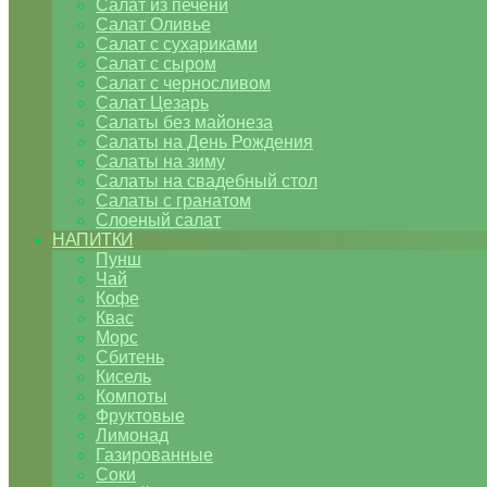
Салат из печени
Салат Оливье
Салат с сухариками
Салат с сыром
Салат с черносливом
Салат Цезарь
Салаты без майонеза
Салаты на День Рождения
Салаты на зиму
Салаты на свадебный стол
Салаты с гранатом
Слоеный салат
НАПИТКИ
Пунш
Чай
Кофе
Квас
Морс
Сбитень
Кисель
Компоты
Фруктовые
Лимонад
Газированные
Соки