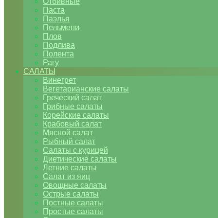
Отбивные
Паста
Паэлья
Пельмени
Плов
Подлива
Полента
Рагу
САЛАТЫ
Винегрет
Вегетарианские салаты
Греческий салат
Грибные салаты
Корейские салаты
Крабовый салат
Мясной салат
Рыбный салат
Салаты с курицей
Диетические салаты
Летние салаты
Салат из яиц
Овощные салаты
Острые салаты
Постные салаты
Простые салаты