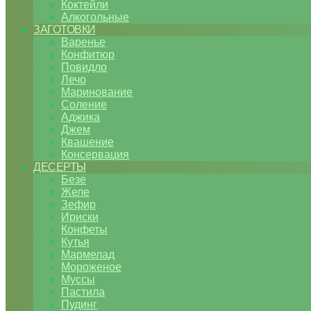
Коктейли
Алкогольные
ЗАГОТОВКИ
Варенье
Конфитюр
Повидло
Лечо
Маринование
Соление
Аджика
Джем
Квашение
Консервация
ДЕСЕРТЫ
Безе
Желе
Зефир
Ириски
Конфеты
Кутья
Мармелад
Мороженое
Муссы
Пастила
Пудинг