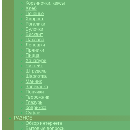
Корзиночки, кексы
Хлеб
Печенье
Хворост
Рогалики
Булочки
Бисквит
Пахлава
Лепешки
Пряники
Пицца
Хачапури
Чизкейк
Штрудель
Шарлотка
Манник
Запеканка
Пончики
Творожник
Глазурь
Коврижка
Суфле
РАЗНОЕ
Обзор интернета
Бытовые вопросы