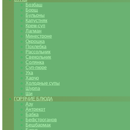
Бозбаш
Борщ
Бульоны
Капустняк
Крем-суп
Лагман
Минестроне
Окрошка
Похлебка
Рассольник
Свекольник
Солянка
Суп-пюре
Уха
Харчо
Холодные супы
Шурпа
Щи
ГОРЯЧИЕ БЛЮДА
Азу
Антрекот
Бабка
Бефстроганов
Бешбармак