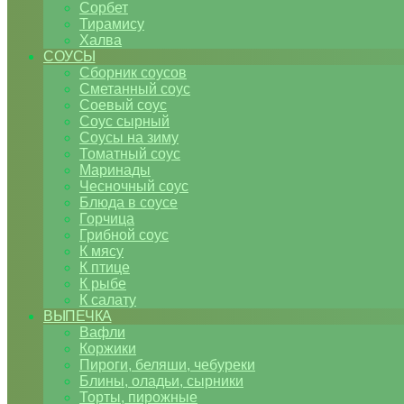
Сорбет
Тирамису
Халва
СОУСЫ
Сборник соусов
Сметанный соус
Соевый соус
Соус сырный
Соусы на зиму
Томатный соус
Маринады
Чесночный соус
Блюда в соусе
Горчица
Грибной соус
К мясу
К птице
К рыбе
К салату
ВЫПЕЧКА
Вафли
Коржики
Пироги, беляши, чебуреки
Блины, оладьи, сырники
Торты, пирожные