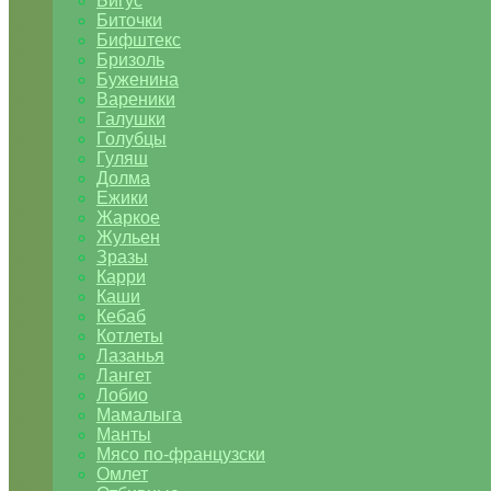
Бигус
Биточки
Бифштекс
Бризоль
Буженина
Вареники
Галушки
Голубцы
Гуляш
Долма
Ежики
Жаркое
Жульен
Зразы
Карри
Каши
Кебаб
Котлеты
Лазанья
Лангет
Лобио
Мамалыга
Манты
Мясо по-французски
Омлет