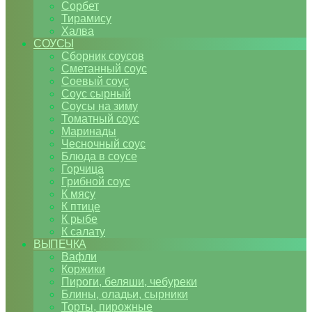
Сорбет
Тирамису
Халва
СОУСЫ
Сборник соусов
Сметанный соус
Соевый соус
Соус сырный
Соусы на зиму
Томатный соус
Маринады
Чесночный соус
Блюда в соусе
Горчица
Грибной соус
К мясу
К птице
К рыбе
К салату
ВЫПЕЧКА
Вафли
Коржики
Пироги, беляши, чебуреки
Блины, оладьи, сырники
Торты, пирожные