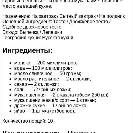
сдобные лепешки — и пшенная мука займет почетное
место на вашей кухне.
Назначение: На завтрак / Сытный завтрак / На полдник
Основной ингредиент: Тесто / Дрожжевое тесто /
Сдобное дрожжевое тесто
Блюдо: Выпечка / Лепешки
География кухни: Русская кухня
Ингредиенты:
молоко — 200 миллилитров;
вода — 100 миллилитров;
масло сливочное — 50 грамм;
масло растительное — 2 ст. ложки;
сахар — 2 ст. ложки;
соль — 1/2 чайных ложки;
мука пшенная — 2 стакана (объем 250 мл);
мука пшеничная в/с сорт — 1 стакан;
дрожжи сухие — 1 чайная ложка;
яйцо — 1 штука (отборное).
Количество порций: 10