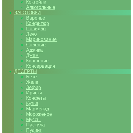
Коктейли
Алкогольные
ЗАГОТОВКИ
Варенье
Конфитюр
Повидло
Лечо
Маринование
Соление
Аджика
Джем
Квашение
Консервация
ДЕСЕРТЫ
Безе
Желе
Зефир
Ириски
Конфеты
Кутья
Мармелад
Мороженое
Муссы
Пастила
Пудинг