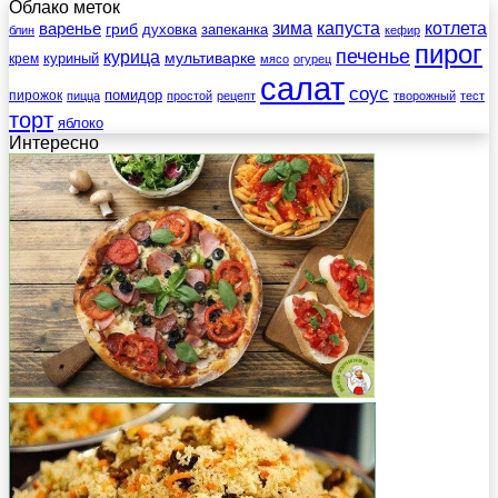
Облако меток
зима
котлета
варенье
капуста
гриб
духовка
запеканка
блин
кефир
пирог
печенье
курица
мультиварке
куриный
крем
мясо
огурец
салат
соус
помидор
пирожок
пицца
простой
рецепт
творожный
тест
торт
яблоко
Интересно