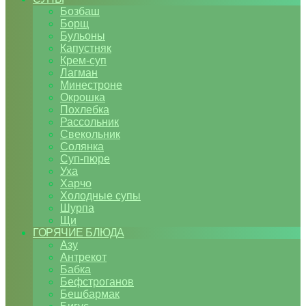
Бозбаш
Борщ
Бульоны
Капустняк
Крем-суп
Лагман
Минестроне
Окрошка
Похлебка
Рассольник
Свекольник
Солянка
Суп-пюре
Уха
Харчо
Холодные супы
Шурпа
Щи
ГОРЯЧИЕ БЛЮДА
Азу
Антрекот
Бабка
Бефстроганов
Бешбармак