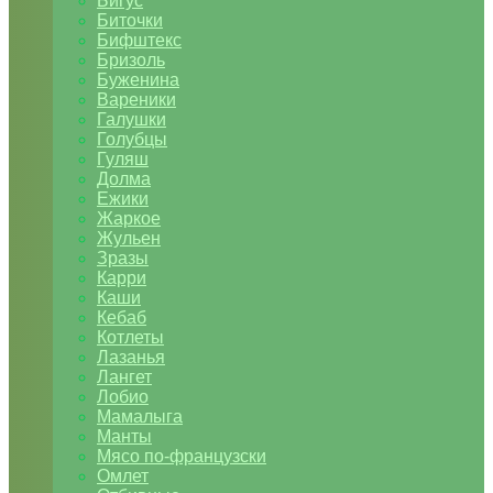
Бигус
Биточки
Бифштекс
Бризоль
Буженина
Вареники
Галушки
Голубцы
Гуляш
Долма
Ежики
Жаркое
Жульен
Зразы
Карри
Каши
Кебаб
Котлеты
Лазанья
Лангет
Лобио
Мамалыга
Манты
Мясо по-французски
Омлет