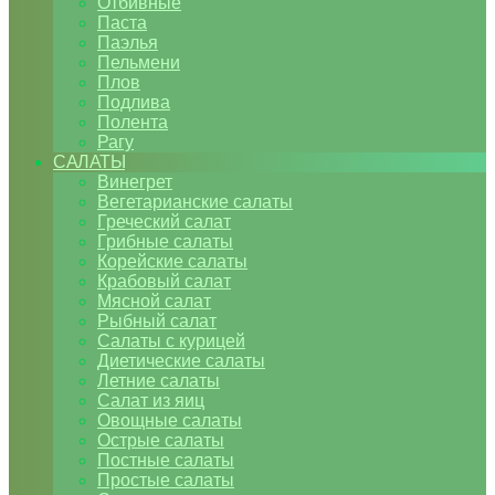
Отбивные
Паста
Паэлья
Пельмени
Плов
Подлива
Полента
Рагу
САЛАТЫ
Винегрет
Вегетарианские салаты
Греческий салат
Грибные салаты
Корейские салаты
Крабовый салат
Мясной салат
Рыбный салат
Салаты с курицей
Диетические салаты
Летние салаты
Салат из яиц
Овощные салаты
Острые салаты
Постные салаты
Простые салаты