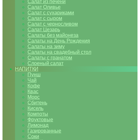
Салат из печени
Салат Оливье
Салат с сухариками
Салат с сыром
Салат с черносливом
Салат Цезарь
Салаты без майонеза
Салаты на День Рождения
Салаты на зиму
Салаты на свадебный стол
Салаты с гранатом
Слоеный салат
НАПИТКИ
Пунш
Чай
Кофе
Квас
Морс
Сбитень
Кисель
Компоты
Фруктовые
Лимонад
Газированные
Соки