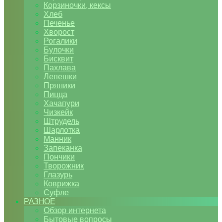
Корзиночки, кексы
Хлеб
Печенье
Хворост
Рогалики
Булочки
Бисквит
Пахлава
Лепешки
Пряники
Пицца
Хачапури
Чизкейк
Штрудель
Шарлотка
Манник
Запеканка
Пончики
Творожник
Глазурь
Коврижка
Суфле
РАЗНОЕ
Обзор интернета
Бытовые вопросы