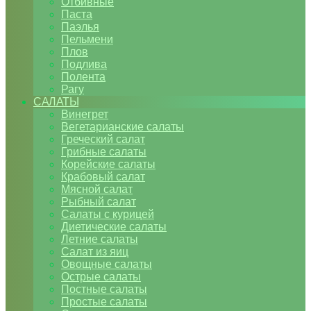
Отбивные
Паста
Паэлья
Пельмени
Плов
Подлива
Полента
Рагу
САЛАТЫ
Винегрет
Вегетарианские салаты
Греческий салат
Грибные салаты
Корейские салаты
Крабовый салат
Мясной салат
Рыбный салат
Салаты с курицей
Диетические салаты
Летние салаты
Салат из яиц
Овощные салаты
Острые салаты
Постные салаты
Простые салаты