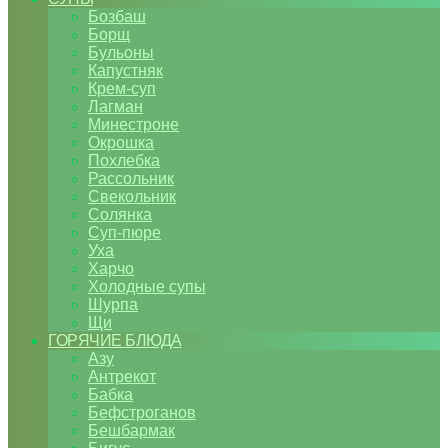
Бозбаш
Борщ
Бульоны
Капустняк
Крем-суп
Лагман
Минестроне
Окрошка
Похлебка
Рассольник
Свекольник
Солянка
Суп-пюре
Уха
Харчо
Холодные супы
Шурпа
Щи
ГОРЯЧИЕ БЛЮДА
Азу
Антрекот
Бабка
Бефстроганов
Бешбармак