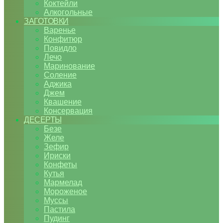
Коктейли
Алкогольные
ЗАГОТОВКИ
Варенье
Конфитюр
Повидло
Лечо
Маринование
Соление
Аджика
Джем
Квашение
Консервация
ДЕСЕРТЫ
Безе
Желе
Зефир
Ириски
Конфеты
Кутья
Мармелад
Мороженое
Муссы
Пастила
Пудинг