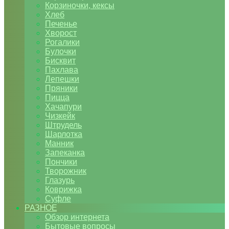
Корзиночки, кексы
Хлеб
Печенье
Хворост
Рогалики
Булочки
Бисквит
Пахлава
Лепешки
Пряники
Пицца
Хачапури
Чизкейк
Штрудель
Шарлотка
Манник
Запеканка
Пончики
Творожник
Глазурь
Коврижка
Суфле
РАЗНОЕ
Обзор интернета
Бытовые вопросы