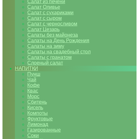
Салат из печени
Салат Оливье
Салат с сухариками
Салат с сыром
Салат с черносливом
Салат Цезарь
Салаты без майонеза
Салаты на День Рождения
Салаты на зиму
Салаты на свадебный стол
Салаты с гранатом
Слоеный салат
НАПИТКИ
Пунш
Чай
Кофе
Квас
Морс
Сбитень
Кисель
Компоты
Фруктовые
Лимонад
Газированные
Соки