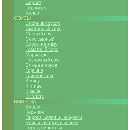
Сорбет
Тирамису
Халва
СОУСЫ
Сборник соусов
Сметанный соус
Соевый соус
Соус сырный
Соусы на зиму
Томатный соус
Маринады
Чесночный соус
Блюда в соусе
Горчица
Грибной соус
К мясу
К птице
К рыбе
К салату
ВЫПЕЧКА
Вафли
Коржики
Пироги, беляши, чебуреки
Блины, оладьи, сырники
Торты, пирожные