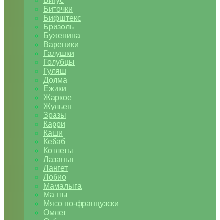
Бигус
Биточки
Бифштекс
Бризоль
Буженина
Вареники
Галушки
Голубцы
Гуляш
Долма
Ежики
Жаркое
Жульен
Зразы
Карри
Каши
Кебаб
Котлеты
Лазанья
Лангет
Лобио
Мамалыга
Манты
Мясо по-французски
Омлет