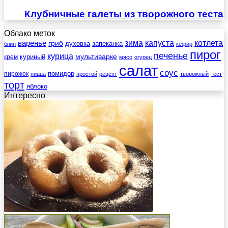
Клубничные галеты из творожного теста
Облако меток
зима
котлета
варенье
капуста
гриб
духовка
запеканка
блин
кефир
пирог
печенье
курица
мультиварке
куриный
крем
мясо
огурец
салат
соус
помидор
пирожок
пицца
простой
рецепт
творожный
тест
торт
яблоко
Интересно