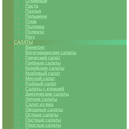
Отбивные
Паста
Паэлья
Пельмени
Плов
Подлива
Полента
Рагу
САЛАТЫ
Винегрет
Вегетарианские салаты
Греческий салат
Грибные салаты
Корейские салаты
Крабовый салат
Мясной салат
Рыбный салат
Салаты с курицей
Диетические салаты
Летние салаты
Салат из яиц
Овощные салаты
Острые салаты
Постные салаты
Простые салаты