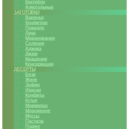
Коктейли
Алкогольные
ЗАГОТОВКИ
Варенье
Конфитюр
Повидло
Лечо
Маринование
Соление
Аджика
Джем
Квашение
Консервация
ДЕСЕРТЫ
Безе
Желе
Зефир
Ириски
Конфеты
Кутья
Мармелад
Мороженое
Муссы
Пастила
Пудинг