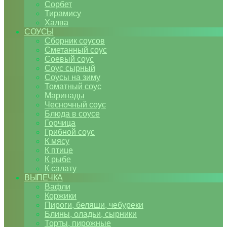
Сорбет
Тирамису
Халва
СОУСЫ
Сборник соусов
Сметанный соус
Соевый соус
Соус сырный
Соусы на зиму
Томатный соус
Маринады
Чесночный соус
Блюда в соусе
Горчица
Грибной соус
К мясу
К птице
К рыбе
К салату
ВЫПЕЧКА
Вафли
Коржики
Пироги, беляши, чебуреки
Блины, оладьи, сырники
Торты, пирожные