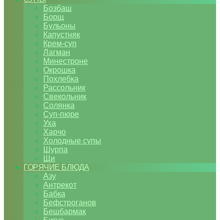
Бозбаш
Борщ
Бульоны
Капустняк
Крем-суп
Лагман
Минестроне
Окрошка
Похлебка
Рассольник
Свекольник
Солянка
Суп-пюре
Уха
Харчо
Холодные супы
Шурпа
Щи
ГОРЯЧИЕ БЛЮДА
Азу
Антрекот
Бабка
Бефстроганов
Бешбармак