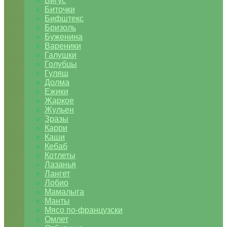
Бигус
Биточки
Бифштекс
Бризоль
Буженина
Вареники
Галушки
Голубцы
Гуляш
Долма
Ежики
Жаркое
Жульен
Зразы
Карри
Каши
Кебаб
Котлеты
Лазанья
Лангет
Лобио
Мамалыга
Манты
Мясо по-французски
Омлет