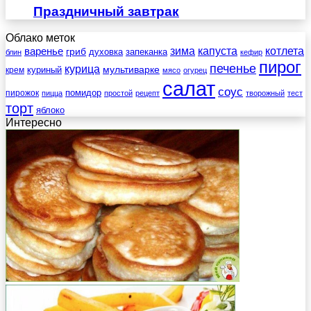
Праздничный завтрак
Облако меток
зима
котлета
варенье
капуста
гриб
духовка
запеканка
блин
кефир
пирог
печенье
курица
мультиварке
куриный
крем
мясо
огурец
салат
соус
помидор
пирожок
пицца
простой
рецепт
творожный
тест
торт
яблоко
Интересно