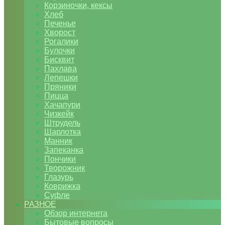
Корзиночки, кексы
Хлеб
Печенье
Хворост
Рогалики
Булочки
Бисквит
Пахлава
Лепешки
Пряники
Пицца
Хачапури
Чизкейк
Штрудель
Шарлотка
Манник
Запеканка
Пончики
Творожник
Глазурь
Коврижка
Суфле
РАЗНОЕ
Обзор интернета
Бытовые вопросы