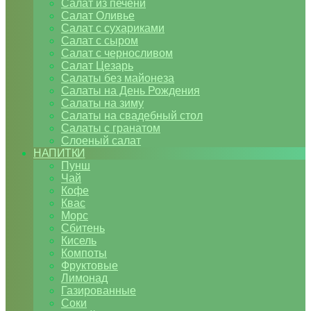
Салат из печени
Салат Оливье
Салат с сухариками
Салат с сыром
Салат с черносливом
Салат Цезарь
Салаты без майонеза
Салаты на День Рождения
Салаты на зиму
Салаты на свадебный стол
Салаты с гранатом
Слоеный салат
НАПИТКИ
Пунш
Чай
Кофе
Квас
Морс
Сбитень
Кисель
Компоты
Фруктовые
Лимонад
Газированные
Соки