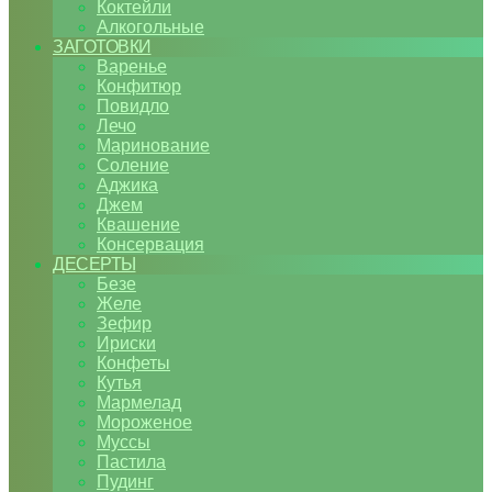
Коктейли
Алкогольные
ЗАГОТОВКИ
Варенье
Конфитюр
Повидло
Лечо
Маринование
Соление
Аджика
Джем
Квашение
Консервация
ДЕСЕРТЫ
Безе
Желе
Зефир
Ириски
Конфеты
Кутья
Мармелад
Мороженое
Муссы
Пастила
Пудинг