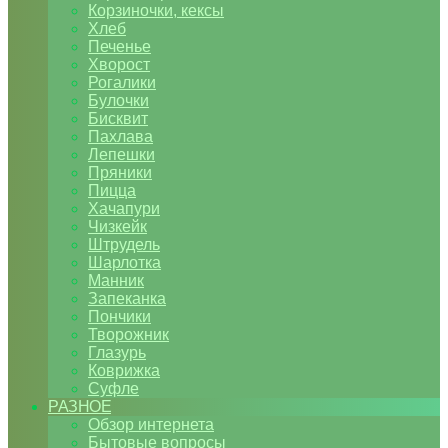
Корзиночки, кексы
Хлеб
Печенье
Хворост
Рогалики
Булочки
Бисквит
Пахлава
Лепешки
Пряники
Пицца
Хачапури
Чизкейк
Штрудель
Шарлотка
Манник
Запеканка
Пончики
Творожник
Глазурь
Коврижка
Суфле
РАЗНОЕ
Обзор интернета
Бытовые вопросы