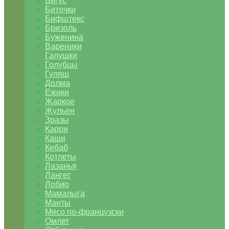
Бигус
Биточки
Бифштекс
Бризоль
Буженина
Вареники
Галушки
Голубцы
Гуляш
Долма
Ежики
Жаркое
Жульен
Зразы
Карри
Каши
Кебаб
Котлеты
Лазанья
Лангет
Лобио
Мамалыга
Манты
Мясо по-французски
Омлет