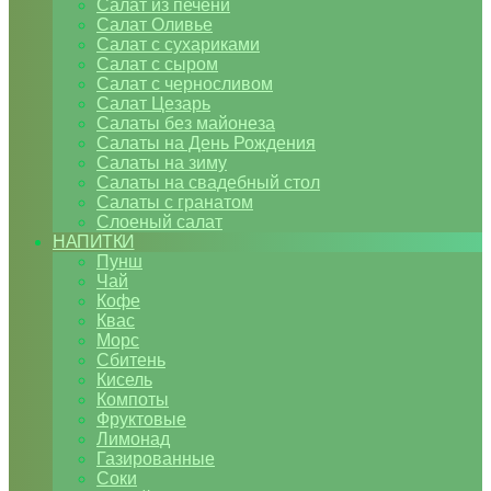
Салат из печени
Салат Оливье
Салат с сухариками
Салат с сыром
Салат с черносливом
Салат Цезарь
Салаты без майонеза
Салаты на День Рождения
Салаты на зиму
Салаты на свадебный стол
Салаты с гранатом
Слоеный салат
НАПИТКИ
Пунш
Чай
Кофе
Квас
Морс
Сбитень
Кисель
Компоты
Фруктовые
Лимонад
Газированные
Соки