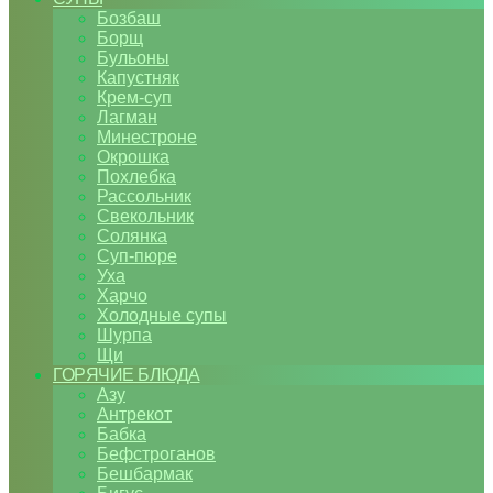
Бозбаш
Борщ
Бульоны
Капустняк
Крем-суп
Лагман
Минестроне
Окрошка
Похлебка
Рассольник
Свекольник
Солянка
Суп-пюре
Уха
Харчо
Холодные супы
Шурпа
Щи
ГОРЯЧИЕ БЛЮДА
Азу
Антрекот
Бабка
Бефстроганов
Бешбармак