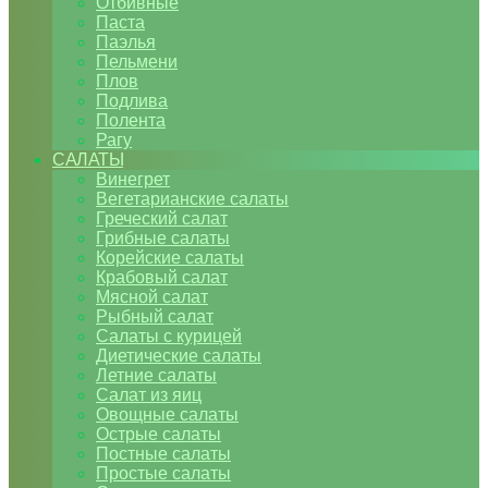
Отбивные
Паста
Паэлья
Пельмени
Плов
Подлива
Полента
Рагу
САЛАТЫ
Винегрет
Вегетарианские салаты
Греческий салат
Грибные салаты
Корейские салаты
Крабовый салат
Мясной салат
Рыбный салат
Салаты с курицей
Диетические салаты
Летние салаты
Салат из яиц
Овощные салаты
Острые салаты
Постные салаты
Простые салаты