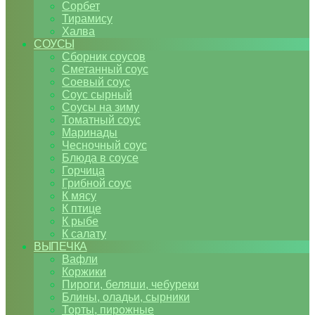
Сорбет
Тирамису
Халва
СОУСЫ
Сборник соусов
Сметанный соус
Соевый соус
Соус сырный
Соусы на зиму
Томатный соус
Маринады
Чесночный соус
Блюда в соусе
Горчица
Грибной соус
К мясу
К птице
К рыбе
К салату
ВЫПЕЧКА
Вафли
Коржики
Пироги, беляши, чебуреки
Блины, оладьи, сырники
Торты, пирожные