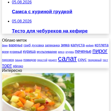
05.08.2026
Самса с куриной грудкой
05.08.2026
Тесто для чебуреков на кефире
Облако меток
зима
котлета
варенье
капуста
гриб
духовка
запеканка
блин
кефир
пирог
печенье
курица
мультиварке
куриный
крем
мясо
огурец
салат
соус
помидор
пирожок
пицца
простой
рецепт
творожный
тест
торт
яблоко
Интересно