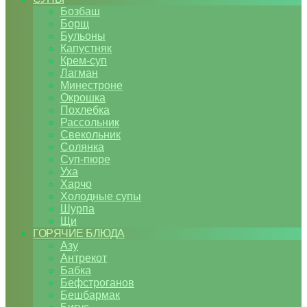
Бозбаш
Борщ
Бульоны
Капустняк
Крем-суп
Лагман
Минестроне
Окрошка
Похлебка
Рассольник
Свекольник
Солянка
Суп-пюре
Уха
Харчо
Холодные супы
Шурпа
Щи
ГОРЯЧИЕ БЛЮДА
Азу
Антрекот
Бабка
Бефстроганов
Бешбармак