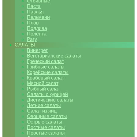
Отбивные
Паста
Паэлья
Пельмени
Плов
Подлива
Полента
Рагу
САЛАТЫ
Винегрет
Вегетарианские салаты
Греческий салат
Грибные салаты
Корейские салаты
Крабовый салат
Мясной салат
Рыбный салат
Салаты с курицей
Диетические салаты
Летние салаты
Салат из яиц
Овощные салаты
Острые салаты
Постные салаты
Простые салаты