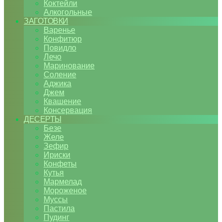
Коктейли
Алкогольные
ЗАГОТОВКИ
Варенье
Конфитюр
Повидло
Лечо
Маринование
Соление
Аджика
Джем
Квашение
Консервация
ДЕСЕРТЫ
Безе
Желе
Зефир
Ириски
Конфеты
Кутья
Мармелад
Мороженое
Муссы
Пастила
Пудинг