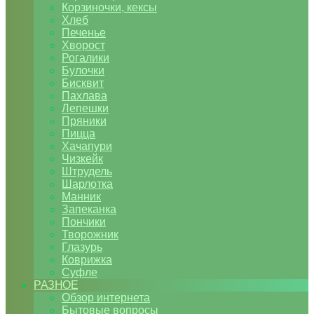
Корзиночки, кексы
Хлеб
Печенье
Хворост
Рогалики
Булочки
Бисквит
Пахлава
Лепешки
Пряники
Пицца
Хачапури
Чизкейк
Штрудель
Шарлотка
Манник
Запеканка
Пончики
Творожник
Глазурь
Коврижка
Суфле
РАЗНОЕ
Обзор интернета
Бытовые вопросы