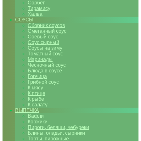
Сорбет
Тирамису
Халва
СОУСЫ
Сборник соусов
Сметанный соус
Соевый соус
Соус сырный
Соусы на зиму
Томатный соус
Маринады
Чесночный соус
Блюда в соусе
Горчица
Грибной соус
К мясу
К птице
К рыбе
К салату
ВЫПЕЧКА
Вафли
Коржики
Пироги, беляши, чебуреки
Блины, оладьи, сырники
Торты, пирожные