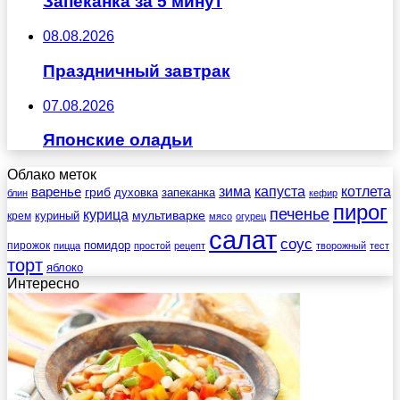
Запеканка за 5 минут
08.08.2026
Праздничный завтрак
07.08.2026
Японские оладьи
Облако меток
зима
котлета
варенье
капуста
гриб
духовка
запеканка
блин
кефир
пирог
печенье
курица
мультиварке
куриный
крем
мясо
огурец
салат
соус
помидор
пирожок
пицца
простой
рецепт
творожный
тест
торт
яблоко
Интересно