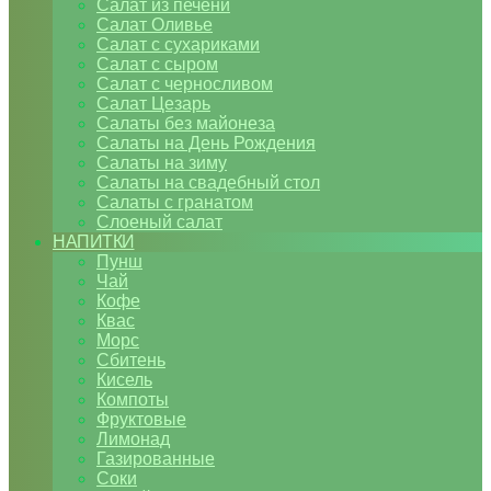
Салат из печени
Салат Оливье
Салат с сухариками
Салат с сыром
Салат с черносливом
Салат Цезарь
Салаты без майонеза
Салаты на День Рождения
Салаты на зиму
Салаты на свадебный стол
Салаты с гранатом
Слоеный салат
НАПИТКИ
Пунш
Чай
Кофе
Квас
Морс
Сбитень
Кисель
Компоты
Фруктовые
Лимонад
Газированные
Соки