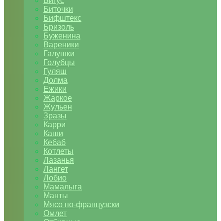
Бигус
Биточки
Бифштекс
Бризоль
Буженина
Вареники
Галушки
Голубцы
Гуляш
Долма
Ежики
Жаркое
Жульен
Зразы
Карри
Каши
Кебаб
Котлеты
Лазанья
Лангет
Лобио
Мамалыга
Манты
Мясо по-французски
Омлет