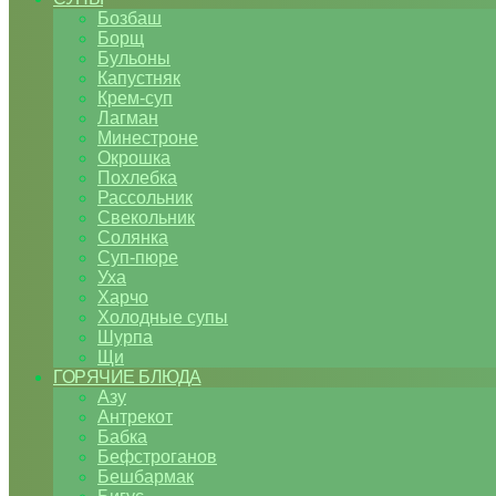
Бозбаш
Борщ
Бульоны
Капустняк
Крем-суп
Лагман
Минестроне
Окрошка
Похлебка
Рассольник
Свекольник
Солянка
Суп-пюре
Уха
Харчо
Холодные супы
Шурпа
Щи
ГОРЯЧИЕ БЛЮДА
Азу
Антрекот
Бабка
Бефстроганов
Бешбармак