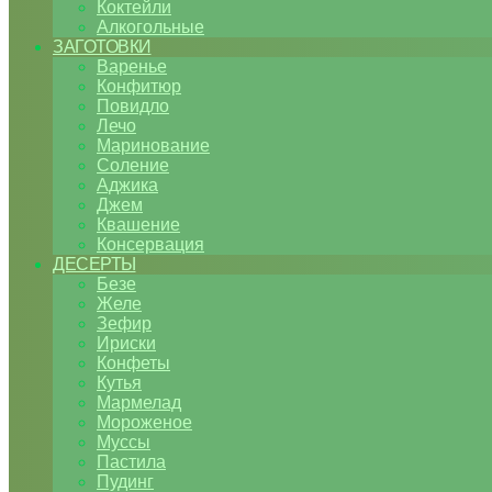
Коктейли
Алкогольные
ЗАГОТОВКИ
Варенье
Конфитюр
Повидло
Лечо
Маринование
Соление
Аджика
Джем
Квашение
Консервация
ДЕСЕРТЫ
Безе
Желе
Зефир
Ириски
Конфеты
Кутья
Мармелад
Мороженое
Муссы
Пастила
Пудинг