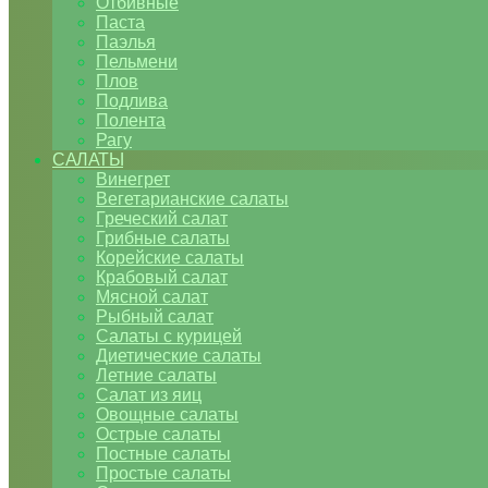
Отбивные
Паста
Паэлья
Пельмени
Плов
Подлива
Полента
Рагу
САЛАТЫ
Винегрет
Вегетарианские салаты
Греческий салат
Грибные салаты
Корейские салаты
Крабовый салат
Мясной салат
Рыбный салат
Салаты с курицей
Диетические салаты
Летние салаты
Салат из яиц
Овощные салаты
Острые салаты
Постные салаты
Простые салаты