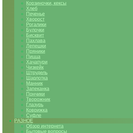
Корзиночки, кексы
Хлеб
Печенье
Хворост
Рогалики
Булочки
Бисквит
Пахлава
Лепешки
Пряники
Пицца
Хачапури
Чизкейк
Штрудель
Шарлотка
Манник
Запеканка
Пончики
Творожник
Глазурь
Коврижка
Суфле
РАЗНОЕ
Обзор интернета
Бытовые вопросы