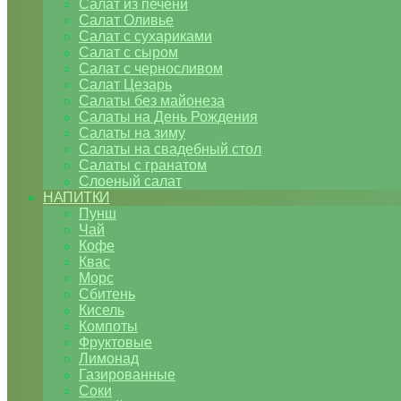
Салат из печени
Салат Оливье
Салат с сухариками
Салат с сыром
Салат с черносливом
Салат Цезарь
Салаты без майонеза
Салаты на День Рождения
Салаты на зиму
Салаты на свадебный стол
Салаты с гранатом
Слоеный салат
НАПИТКИ
Пунш
Чай
Кофе
Квас
Морс
Сбитень
Кисель
Компоты
Фруктовые
Лимонад
Газированные
Соки