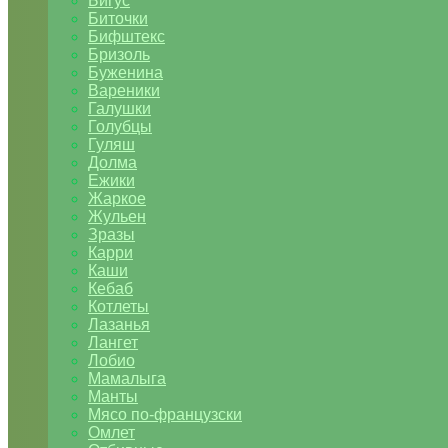
Бигус
Биточки
Бифштекс
Бризоль
Буженина
Вареники
Галушки
Голубцы
Гуляш
Долма
Ежики
Жаркое
Жульен
Зразы
Карри
Каши
Кебаб
Котлеты
Лазанья
Лангет
Лобио
Мамалыга
Манты
Мясо по-французски
Омлет