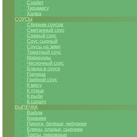
Сорбет
Тирамису
Халва
СОУСЫ
Сборник соусов
Сметанный соус
Соевый соус
Соус сырный
Соусы на зиму
Томатный соус
Маринады
Чесночный соус
Блюда в соусе
Горчица
Грибной соус
К мясу
К птице
К рыбе
К салату
ВЫПЕЧКА
Вафли
Коржики
Пироги, беляши, чебуреки
Блины, оладьи, сырники
Торты, пирожные