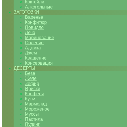
Коктейли
Алкогольные
ЗАГОТОВКИ
Варенье
Конфитюр
Повидло
Лечо
Маринование
Соление
Аджика
Джем
Квашение
Консервация
ДЕСЕРТЫ
Безе
Желе
Зефир
Ириски
Конфеты
Кутья
Мармелад
Мороженое
Муссы
Пастила
Пудинг