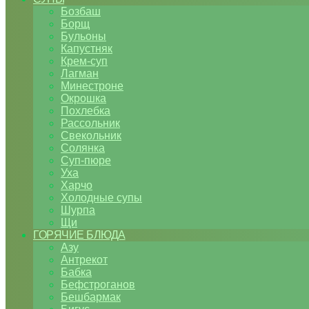
Бозбаш
Борщ
Бульоны
Капустняк
Крем-суп
Лагман
Минестроне
Окрошка
Похлебка
Рассольник
Свекольник
Солянка
Суп-пюре
Уха
Харчо
Холодные супы
Шурпа
Щи
ГОРЯЧИЕ БЛЮДА
Азу
Антрекот
Бабка
Бефстроганов
Бешбармак