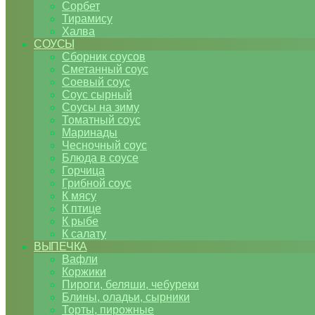
Сорбет
Тирамису
Халва
СОУСЫ
Сборник соусов
Сметанный соус
Соевый соус
Соус сырный
Соусы на зиму
Томатный соус
Маринады
Чесночный соус
Блюда в соусе
Горчица
Грибной соус
К мясу
К птице
К рыбе
К салату
ВЫПЕЧКА
Вафли
Коржики
Пироги, беляши, чебуреки
Блины, оладьи, сырники
Торты, пирожные