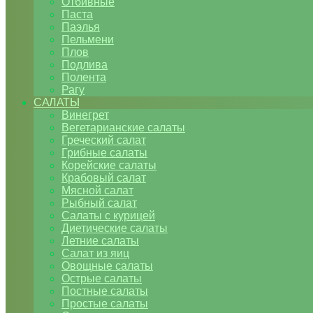
Отбивные
Паста
Паэлья
Пельмени
Плов
Подлива
Полента
Рагу
САЛАТЫ
Винегрет
Вегетарианские салаты
Греческий салат
Грибные салаты
Корейские салаты
Крабовый салат
Мясной салат
Рыбный салат
Салаты с курицей
Диетические салаты
Летние салаты
Салат из яиц
Овощные салаты
Острые салаты
Постные салаты
Простые салаты