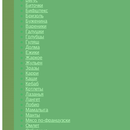
Бигус
Биточки
Бифштекс
Бризоль
Буженина
Вареники
Галушки
Голубцы
Гуляш
Долма
Ежики
Жаркое
Жульен
Зразы
Карри
Каши
Кебаб
Котлеты
Лазанья
Лангет
Лобио
Мамалыга
Манты
Мясо по-французски
Омлет