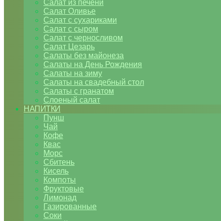
Салат из печени
Салат Оливье
Салат с сухариками
Салат с сыром
Салат с черносливом
Салат Цезарь
Салаты без майонеза
Салаты на День Рождения
Салаты на зиму
Салаты на свадебный стол
Салаты с гранатом
Слоеный салат
НАПИТКИ
Пунш
Чай
Кофе
Квас
Морс
Сбитень
Кисель
Компоты
Фруктовые
Лимонад
Газированные
Соки