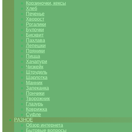
Корзиночки, кексы
Хлеб
Печенье
Хворост
Рогалики
Булочки
Бисквит
Пахлава
Лепешки
Пряники
Пицца
Хачапури
Чизкейк
Штрудель
Шарлотка
Манник
Запеканка
Пончики
Творожник
Глазурь
Коврижка
Суфле
РАЗНОЕ
Обзор интернета
Бытовые вопросы