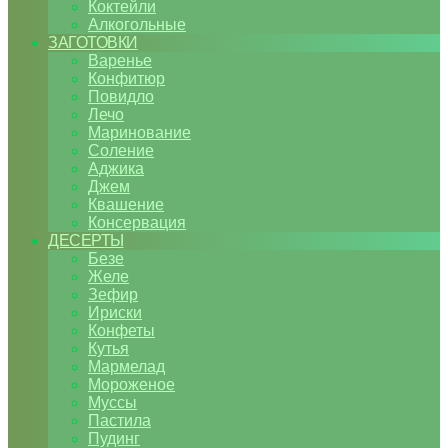
Коктейли
Алкогольные
ЗАГОТОВКИ
Варенье
Конфитюр
Повидло
Лечо
Маринование
Соление
Аджика
Джем
Квашение
Консервация
ДЕСЕРТЫ
Безе
Желе
Зефир
Ириски
Конфеты
Кутья
Мармелад
Мороженое
Муссы
Пастила
Пудинг