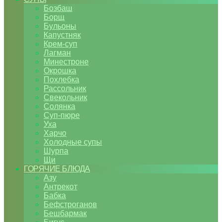
Бозбаш
Борщ
Бульоны
Капустняк
Крем-суп
Лагман
Минестроне
Окрошка
Похлебка
Рассольник
Свекольник
Солянка
Суп-пюре
Уха
Харчо
Холодные супы
Шурпа
Щи
ГОРЯЧИЕ БЛЮДА
Азу
Антрекот
Бабка
Бефстроганов
Бешбармак