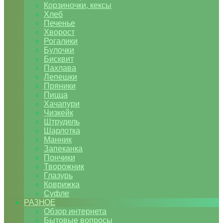
Корзиночки, кексы
Хлеб
Печенье
Хворост
Рогалики
Булочки
Бисквит
Пахлава
Лепешки
Пряники
Пицца
Хачапури
Чизкейк
Штрудель
Шарлотка
Манник
Запеканка
Пончики
Творожник
Глазурь
Коврижка
Суфле
РАЗНОЕ
Обзор интернета
Бытовые вопросы