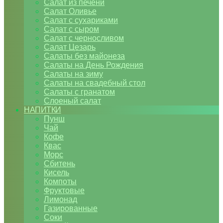
Салат из печени
Салат Оливье
Салат с сухариками
Салат с сыром
Салат с черносливом
Салат Цезарь
Салаты без майонеза
Салаты на День Рождения
Салаты на зиму
Салаты на свадебный стол
Салаты с гранатом
Слоеный салат
НАПИТКИ
Пунш
Чай
Кофе
Квас
Морс
Сбитень
Кисель
Компоты
Фруктовые
Лимонад
Газированные
Соки