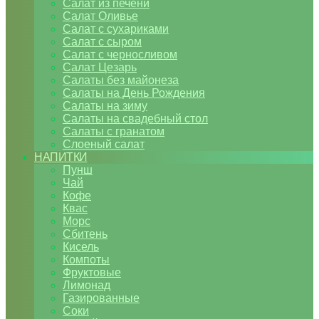
Салат из печени
Салат Оливье
Салат с сухариками
Салат с сыром
Салат с черносливом
Салат Цезарь
Салаты без майонеза
Салаты на День Рождения
Салаты на зиму
Салаты на свадебный стол
Салаты с гранатом
Слоеный салат
НАПИТКИ
Пунш
Чай
Кофе
Квас
Морс
Сбитень
Кисель
Компоты
Фруктовые
Лимонад
Газированные
Соки