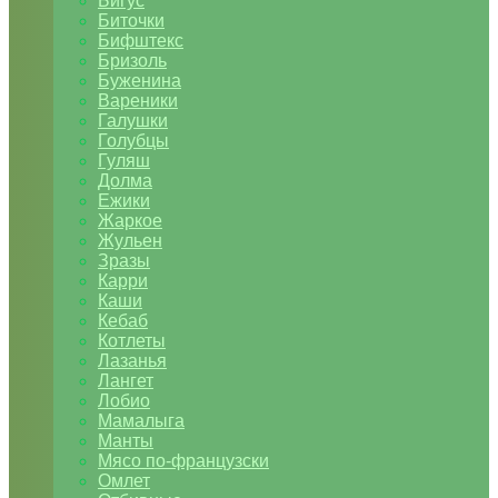
Бигус
Биточки
Бифштекс
Бризоль
Буженина
Вареники
Галушки
Голубцы
Гуляш
Долма
Ежики
Жаркое
Жульен
Зразы
Карри
Каши
Кебаб
Котлеты
Лазанья
Лангет
Лобио
Мамалыга
Манты
Мясо по-французски
Омлет