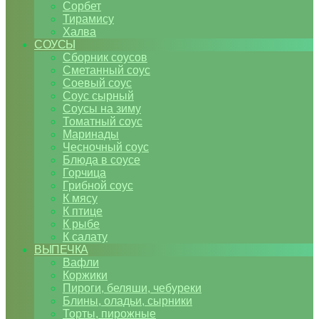
Сорбет
Тирамису
Халва
СОУСЫ
Сборник соусов
Сметанный соус
Соевый соус
Соус сырный
Соусы на зиму
Томатный соус
Маринады
Чесночный соус
Блюда в соусе
Горчица
Грибной соус
К мясу
К птице
К рыбе
К салату
ВЫПЕЧКА
Вафли
Коржики
Пироги, беляши, чебуреки
Блины, оладьи, сырники
Торты, пирожные