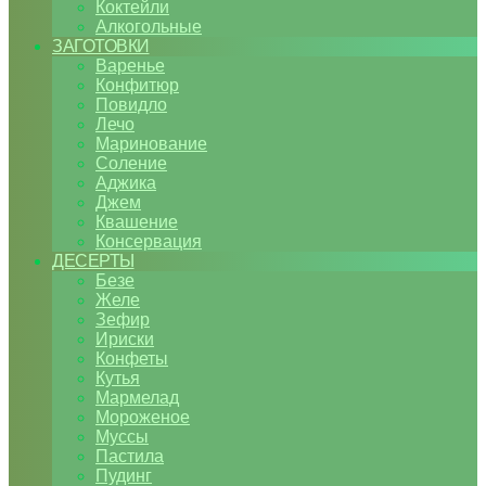
Коктейли
Алкогольные
ЗАГОТОВКИ
Варенье
Конфитюр
Повидло
Лечо
Маринование
Соление
Аджика
Джем
Квашение
Консервация
ДЕСЕРТЫ
Безе
Желе
Зефир
Ириски
Конфеты
Кутья
Мармелад
Мороженое
Муссы
Пастила
Пудинг