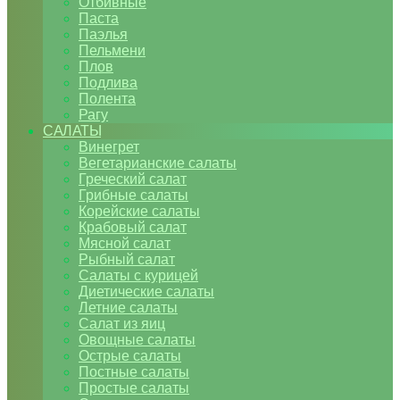
Отбивные
Паста
Паэлья
Пельмени
Плов
Подлива
Полента
Рагу
САЛАТЫ
Винегрет
Вегетарианские салаты
Греческий салат
Грибные салаты
Корейские салаты
Крабовый салат
Мясной салат
Рыбный салат
Салаты с курицей
Диетические салаты
Летние салаты
Салат из яиц
Овощные салаты
Острые салаты
Постные салаты
Простые салаты