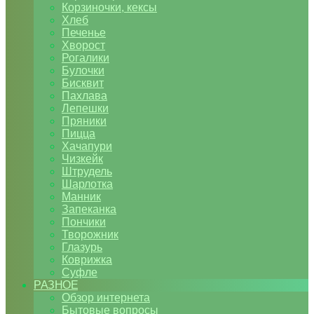
Корзиночки, кексы
Хлеб
Печенье
Хворост
Рогалики
Булочки
Бисквит
Пахлава
Лепешки
Пряники
Пицца
Хачапури
Чизкейк
Штрудель
Шарлотка
Манник
Запеканка
Пончики
Творожник
Глазурь
Коврижка
Суфле
РАЗНОЕ
Обзор интернета
Бытовые вопросы