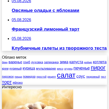
05.08.2026
Овсяные оладьи с яблоками
05.08.2026
Французский лимонный тарт
05.08.2026
Клубничные галеты из творожного теста
Облако меток
зима
котлета
варенье
капуста
гриб
духовка
запеканка
блин
кефир
пирог
печенье
курица
мультиварке
куриный
крем
мясо
огурец
салат
соус
помидор
пирожок
пицца
простой
рецепт
творожный
тест
торт
яблоко
Интересно