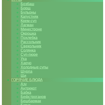
Бозбаш
Борщ
Бульоны
Капустняк
Крем-суп
Лагман
Минестроне
Окрошка
Похлебка
Рассольник
Свекольник
Солянка
Суп-пюре
Уха
Харчо
Холодные супы
Шурпа
Щи
ГОРЯЧИЕ БЛЮДА
Азу
Антрекот
Бабка
Бефстроганов
Бешбармак