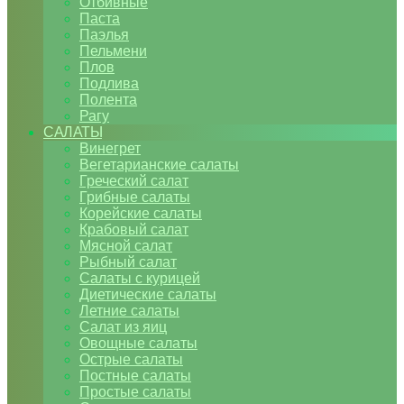
Отбивные
Паста
Паэлья
Пельмени
Плов
Подлива
Полента
Рагу
САЛАТЫ
Винегрет
Вегетарианские салаты
Греческий салат
Грибные салаты
Корейские салаты
Крабовый салат
Мясной салат
Рыбный салат
Салаты с курицей
Диетические салаты
Летние салаты
Салат из яиц
Овощные салаты
Острые салаты
Постные салаты
Простые салаты