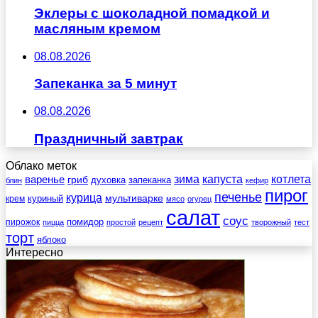
Эклеры с шоколадной помадкой и
масляным кремом
08.08.2026
Запеканка за 5 минут
08.08.2026
Праздничный завтрак
Облако меток
зима
котлета
варенье
капуста
гриб
духовка
запеканка
блин
кефир
пирог
печенье
курица
мультиварке
куриный
крем
мясо
огурец
салат
соус
помидор
пирожок
пицца
простой
рецепт
творожный
тест
торт
яблоко
Интересно