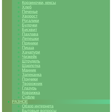
Корзиночки, кексы
Хлеб
Печенье
Хворост
Рогалики
Булочки
Бисквит
Пахлава
Лепешки
Пряники
Пицца
Хачапури
Чизкейк
Штрудель
Шарлотка
Манник
Запеканка
Пончики
Творожник
Глазурь
Коврижка
Суфле
РАЗНОЕ
Обзор интернета
Бытовые вопросы