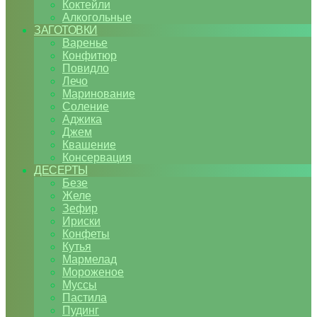
Коктейли
Алкогольные
ЗАГОТОВКИ
Варенье
Конфитюр
Повидло
Лечо
Маринование
Соление
Аджика
Джем
Квашение
Консервация
ДЕСЕРТЫ
Безе
Желе
Зефир
Ириски
Конфеты
Кутья
Мармелад
Мороженое
Муссы
Пастила
Пудинг