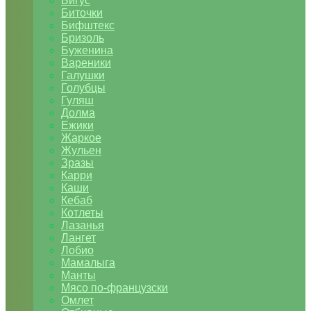
Бигус
Биточки
Бифштекс
Бризоль
Буженина
Вареники
Галушки
Голубцы
Гуляш
Долма
Ежики
Жаркое
Жульен
Зразы
Карри
Каши
Кебаб
Котлеты
Лазанья
Лангет
Лобио
Мамалыга
Манты
Мясо по-французски
Омлет