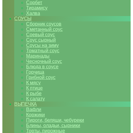
Сорбет
Тирамису
Халва
СОУСЫ
Сборник соусов
Сметанный соус
Соевый соус
Соус сырный
Соусы на зиму
Томатный соус
Маринады
Чесночный соус
Блюда в соусе
Горчица
Грибной соус
К мясу
К птице
К рыбе
К салату
ВЫПЕЧКА
Вафли
Коржики
Пироги, беляши, чебуреки
Блины, оладьи, сырники
Торты, пирожные