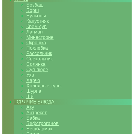
Бозбаш
Борщ
Бульоны
Капустняк
Крем-суп
Лагман
Минестроне
Окрошка
Похлебка
Рассольник
Свекольник
Солянка
Суп-пюре
Уха
Харчо
Холодные супы
Шурпа
Щи
ГОРЯЧИЕ БЛЮДА
Азу
Антрекот
Бабка
Бефстроганов
Бешбармак