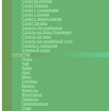
Салат из печени
Салат Оливье
Салат с сухариками
Салат с сыром
Салат с черносливом
Салат Цезарь
Салаты без майонеза
Салаты на День Рождения
Салаты на зиму
Салаты на свадебный стол
Салаты с гранатом
Слоеный салат
НАПИТКИ
Пунш
Чай
Кофе
Квас
Морс
Сбитень
Кисель
Компоты
Фруктовые
Лимонад
Газированные
Соки