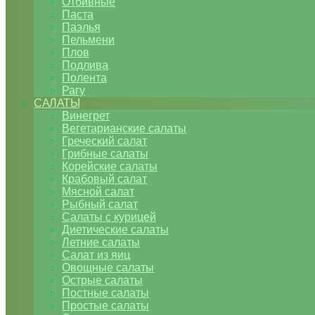
Отбивные
Паста
Паэлья
Пельмени
Плов
Подлива
Полента
Рагу
САЛАТЫ
Винегрет
Вегетарианские салаты
Греческий салат
Грибные салаты
Корейские салаты
Крабовый салат
Мясной салат
Рыбный салат
Салаты с курицей
Диетические салаты
Летние салаты
Салат из яиц
Овощные салаты
Острые салаты
Постные салаты
Простые салаты