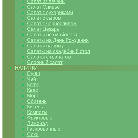
Салат из печени
Салат Оливье
Салат с сухариками
Салат с сыром
Салат с черносливом
Салат Цезарь
Салаты без майонеза
Салаты на День Рождения
Салаты на зиму
Салаты на свадебный стол
Салаты с гранатом
Слоеный салат
НАПИТКИ
Пунш
Чай
Кофе
Квас
Морс
Сбитень
Кисель
Компоты
Фруктовые
Лимонад
Газированные
Соки