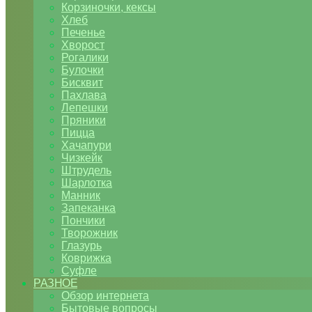
Корзиночки, кексы
Хлеб
Печенье
Хворост
Рогалики
Булочки
Бисквит
Пахлава
Лепешки
Пряники
Пицца
Хачапури
Чизкейк
Штрудель
Шарлотка
Манник
Запеканка
Пончики
Творожник
Глазурь
Коврижка
Суфле
РАЗНОЕ
Обзор интернета
Бытовые вопросы