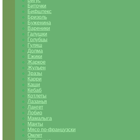
Бигус
Биточки
Бифштекс
Бризоль
Буженина
Вареники
Галушки
Голубцы
Гуляш
Долма
Ежики
Жаркое
Жульен
Зразы
Карри
Каши
Кебаб
Котлеты
Лазанья
Лангет
Лобио
Мамалыга
Манты
Мясо по-французски
Омлет