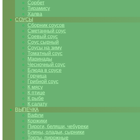
Сорбет
Тирамису
Халва
СОУСЫ
Сборник соусов
Сметанный соус
Соевый соус
Соус сырный
Соусы на зиму
Томатный соус
Маринады
Чесночный соус
Блюда в соусе
Горчица
Грибной соус
К мясу
К птице
К рыбе
К салату
ВЫПЕЧКА
Вафли
Коржики
Пироги, беляши, чебуреки
Блины, оладьи, сырники
Торты, пирожные