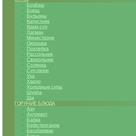
Бозбаш
Борщ
Бульоны
Капустняк
Крем-суп
Лагман
Минестроне
Окрошка
Похлебка
Рассольник
Свекольник
Солянка
Суп-пюре
Уха
Харчо
Холодные супы
Шурпа
Щи
ГОРЯЧИЕ БЛЮДА
Азу
Антрекот
Бабка
Бефстроганов
Бешбармак