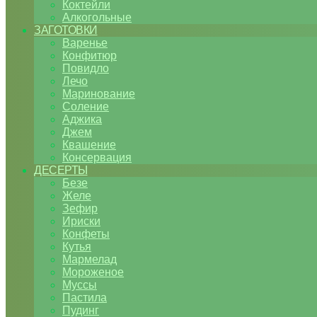
Коктейли
Алкогольные
ЗАГОТОВКИ
Варенье
Конфитюр
Повидло
Лечо
Маринование
Соление
Аджика
Джем
Квашение
Консервация
ДЕСЕРТЫ
Безе
Желе
Зефир
Ириски
Конфеты
Кутья
Мармелад
Мороженое
Муссы
Пастила
Пудинг