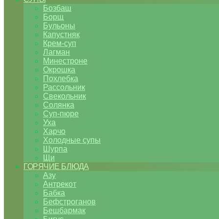
Бозбаш
Борщ
Бульоны
Капустняк
Крем-суп
Лагман
Минестроне
Окрошка
Похлебка
Рассольник
Свекольник
Солянка
Суп-пюре
Уха
Харчо
Холодные супы
Шурпа
Щи
ГОРЯЧИЕ БЛЮДА
Азу
Антрекот
Бабка
Бефстроганов
Бешбармак