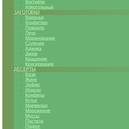
Коктейли
Алкогольные
ЗАГОТОВКИ
Варенье
Конфитюр
Повидло
Лечо
Маринование
Соление
Аджика
Джем
Квашение
Консервация
ДЕСЕРТЫ
Безе
Желе
Зефир
Ириски
Конфеты
Кутья
Мармелад
Мороженое
Муссы
Пастила
Пудинг