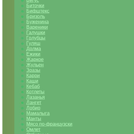
Бигус
Биточки
Бифштекс
Бризоль
Буженина
Вареники
Галушки
Голубцы
Гуляш
Долма
Ежики
Жаркое
Жульен
Зразы
Карри
Каши
Кебаб
Котлеты
Лазанья
Лангет
Лобио
Мамалыга
Манты
Мясо по-французски
Омлет