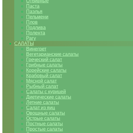
Отбивные
Паста
Паэлья
Пельмени
Плов
Подлива
Полента
Рагу
САЛАТЫ
Винегрет
Вегетарианские салаты
Греческий салат
Грибные салаты
Корейские салаты
Крабовый салат
Мясной салат
Рыбный салат
Салаты с курицей
Диетические салаты
Летние салаты
Салат из яиц
Овощные салаты
Острые салаты
Постные салаты
Простые салаты