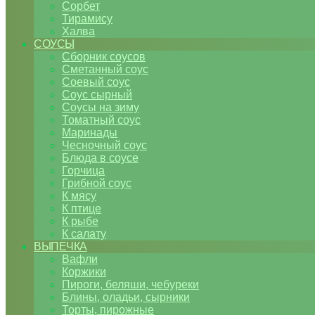
Сорбет
Тирамису
Халва
СОУСЫ
Сборник соусов
Сметанный соус
Соевый соус
Соус сырный
Соусы на зиму
Томатный соус
Маринады
Чесночный соус
Блюда в соусе
Горчица
Грибной соус
К мясу
К птице
К рыбе
К салату
ВЫПЕЧКА
Вафли
Коржики
Пироги, беляши, чебуреки
Блины, оладьи, сырники
Торты, пирожные