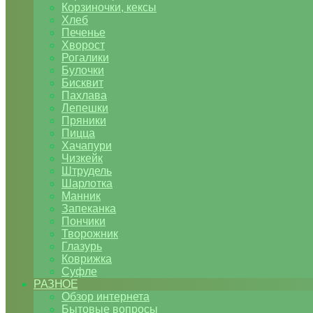
Корзиночки, кексы
Хлеб
Печенье
Хворост
Рогалики
Булочки
Бисквит
Пахлава
Лепешки
Пряники
Пицца
Хачапури
Чизкейк
Штрудель
Шарлотка
Манник
Запеканка
Пончики
Творожник
Глазурь
Коврижка
Суфле
РАЗНОЕ
Обзор интернета
Бытовые вопросы