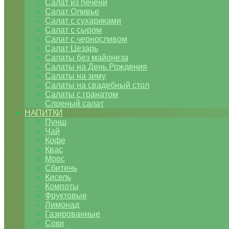
Салат из печени
Салат Оливье
Салат с сухариками
Салат с сыром
Салат с черносливом
Салат Цезарь
Салаты без майонеза
Салаты на День Рождения
Салаты на зиму
Салаты на свадебный стол
Салаты с гранатом
Слоеный салат
НАПИТКИ
Пунш
Чай
Кофе
Квас
Морс
Сбитень
Кисель
Компоты
Фруктовые
Лимонад
Газированные
Соки