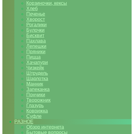
Корзиночки, кексы
Хлеб
Печенье
Хворост
Рогалики
Булочки
Бисквит
Пахлава
Лепешки
Пряники
Пицца
Хачапури
Чизкейк
Штрудель
Шарлотка
Манник
Запеканка
Пончики
Творожник
Глазурь
Коврижка
Суфле
РАЗНОЕ
Обзор интернета
Бытовые вопросы