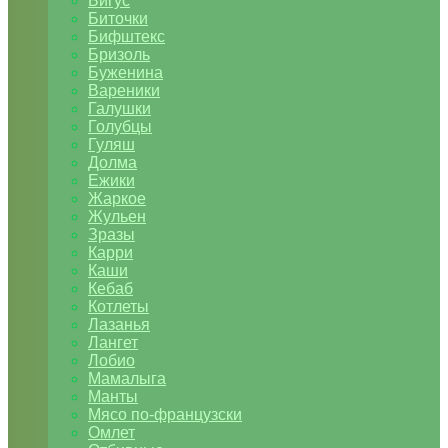
Бигус
Биточки
Бифштекс
Бризоль
Буженина
Вареники
Галушки
Голубцы
Гуляш
Долма
Ежики
Жаркое
Жульен
Зразы
Карри
Каши
Кебаб
Котлеты
Лазанья
Лангет
Лобио
Мамалыга
Манты
Мясо по-французски
Омлет