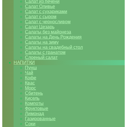
Салат из печени
Салат Оливье
Салат с сухариками
Салат с сыром
Салат с черносливом
Салат Цезарь
Салаты без майонеза
Салаты на День Рождения
Салаты на зиму
Салаты на свадебный стол
Салаты с гранатом
Слоеный салат
НАПИТКИ
Пунш
Чай
Кофе
Квас
Морс
Сбитень
Кисель
Компоты
Фруктовые
Лимонад
Газированные
Соки