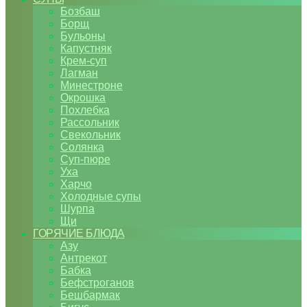
Бозбаш
Борщ
Бульоны
Капустняк
Крем-суп
Лагман
Минестроне
Окрошка
Похлебка
Рассольник
Свекольник
Солянка
Суп-пюре
Уха
Харчо
Холодные супы
Шурпа
Щи
ГОРЯЧИЕ БЛЮДА
Азу
Антрекот
Бабка
Бефстроганов
Бешбармак