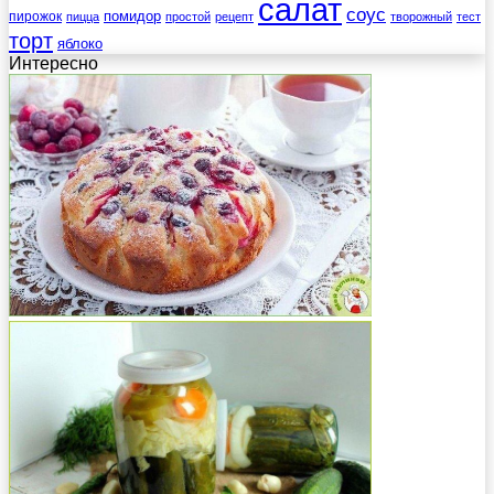
салат
соус
помидор
пирожок
пицца
простой
рецепт
творожный
тест
торт
яблоко
Интересно