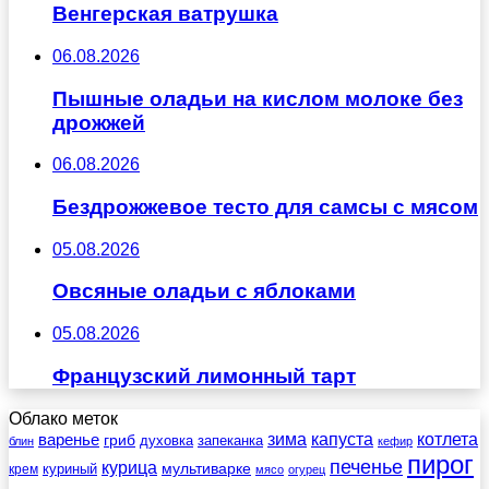
Венгерская ватрушка
06.08.2026
Пышные оладьи на кислом молоке без
дрожжей
06.08.2026
Бездрожжевое тесто для самсы с мясом
05.08.2026
Овсяные оладьи с яблоками
05.08.2026
Французский лимонный тарт
Облако меток
зима
котлета
варенье
капуста
гриб
духовка
запеканка
блин
кефир
пирог
печенье
курица
мультиварке
куриный
крем
мясо
огурец