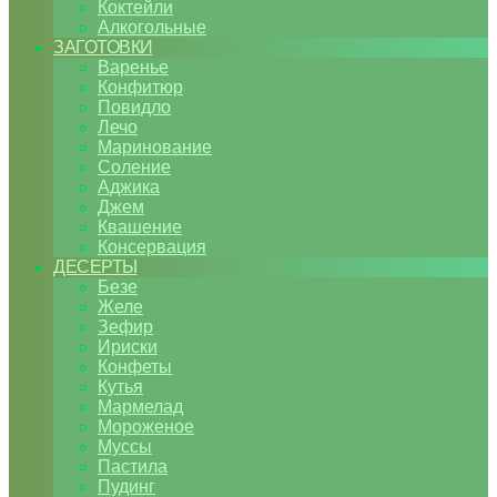
Коктейли
Алкогольные
ЗАГОТОВКИ
Варенье
Конфитюр
Повидло
Лечо
Маринование
Соление
Аджика
Джем
Квашение
Консервация
ДЕСЕРТЫ
Безе
Желе
Зефир
Ириски
Конфеты
Кутья
Мармелад
Мороженое
Муссы
Пастила
Пудинг