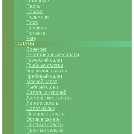
Отбивные
Паста
Паэлья
Пельмени
Плов
Подлива
Полента
Рагу
САЛАТЫ
Винегрет
Вегетарианские салаты
Греческий салат
Грибные салаты
Корейские салаты
Крабовый салат
Мясной салат
Рыбный салат
Салаты с курицей
Диетические салаты
Летние салаты
Салат из яиц
Овощные салаты
Острые салаты
Постные салаты
Простые салаты