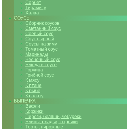
Сорбет
Тирамису
Халва
СОУСЫ
Сборник соусов
Сметанный соус
Соевый соус
Соус сырный
Соусы на зиму
Томатный соус
Маринады
Чесночный соус
Блюда в соусе
Горчица
Грибной соус
К мясу
К птице
К рыбе
К салату
ВЫПЕЧКА
Вафли
Коржики
Пироги, беляши, чебуреки
Блины, оладьи, сырники
Торты, пирожные