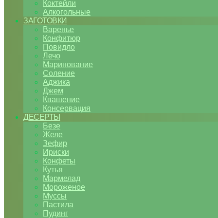
Коктейли
Алкогольные
ЗАГОТОВКИ
Варенье
Конфитюр
Повидло
Лечо
Маринование
Соление
Аджика
Джем
Квашение
Консервация
ДЕСЕРТЫ
Безе
Желе
Зефир
Ириски
Конфеты
Кутья
Мармелад
Мороженое
Муссы
Пастила
Пудинг