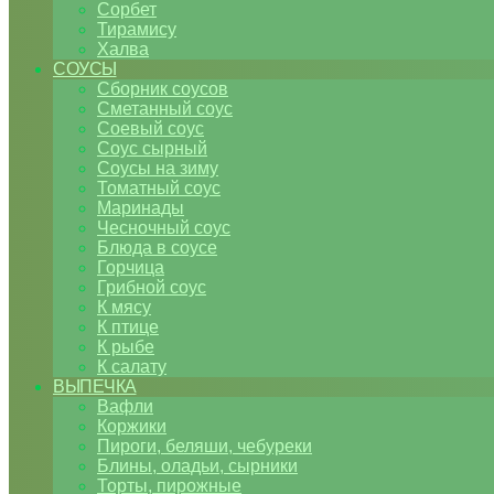
Сорбет
Тирамису
Халва
СОУСЫ
Сборник соусов
Сметанный соус
Соевый соус
Соус сырный
Соусы на зиму
Томатный соус
Маринады
Чесночный соус
Блюда в соусе
Горчица
Грибной соус
К мясу
К птице
К рыбе
К салату
ВЫПЕЧКА
Вафли
Коржики
Пироги, беляши, чебуреки
Блины, оладьи, сырники
Торты, пирожные