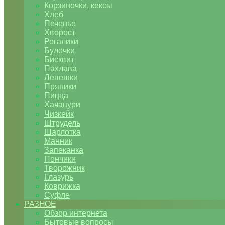
Корзиночки, кексы
Хлеб
Печенье
Хворост
Рогалики
Булочки
Бисквит
Пахлава
Лепешки
Пряники
Пицца
Хачапури
Чизкейк
Штрудель
Шарлотка
Манник
Запеканка
Пончики
Творожник
Глазурь
Коврижка
Суфле
РАЗНОЕ
Обзор интернета
Бытовые вопросы