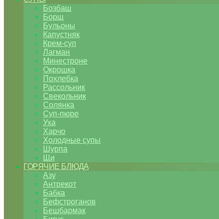
Бозбаш
Борщ
Бульоны
Капустняк
Крем-суп
Лагман
Минестроне
Окрошка
Похлебка
Рассольник
Свекольник
Солянка
Суп-пюре
Уха
Харчо
Холодные супы
Шурпа
Щи
ГОРЯЧИЕ БЛЮДА
Азу
Антрекот
Бабка
Бефстроганов
Бешбармак