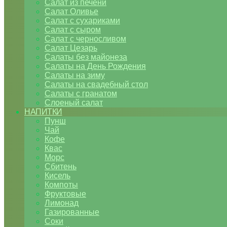
Салат из печени
Салат Оливье
Салат с сухариками
Салат с сыром
Салат с черносливом
Салат Цезарь
Салаты без майонеза
Салаты на День Рождения
Салаты на зиму
Салаты на свадебный стол
Салаты с гранатом
Слоеный салат
НАПИТКИ
Пунш
Чай
Кофе
Квас
Морс
Сбитень
Кисель
Компоты
Фруктовые
Лимонад
Газированные
Соки