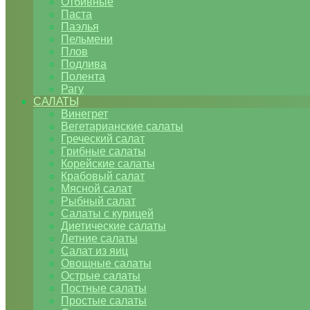
Отбивные
Паста
Паэлья
Пельмени
Плов
Подлива
Полента
Рагу
САЛАТЫ
Винегрет
Вегетарианские салаты
Греческий салат
Грибные салаты
Корейские салаты
Крабовый салат
Мясной салат
Рыбный салат
Салаты с курицей
Диетические салаты
Летние салаты
Салат из яиц
Овощные салаты
Острые салаты
Постные салаты
Простые салаты