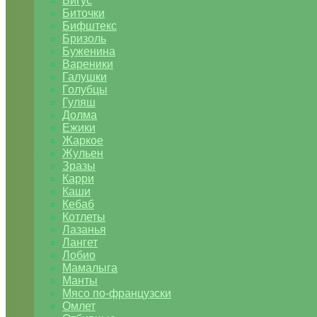
Бигус
Биточки
Бифштекс
Бризоль
Буженина
Вареники
Галушки
Голубцы
Гуляш
Долма
Ежики
Жаркое
Жульен
Зразы
Карри
Каши
Кебаб
Котлеты
Лазанья
Лангет
Лобио
Мамалыга
Манты
Мясо по-французски
Омлет