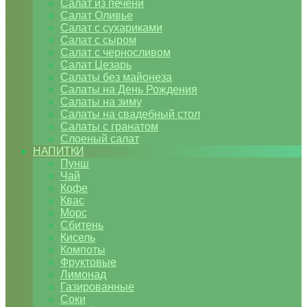
Салат из печени
Салат Оливье
Салат с сухариками
Салат с сыром
Салат с черносливом
Салат Цезарь
Салаты без майонеза
Салаты на День Рождения
Салаты на зиму
Салаты на свадебный стол
Салаты с гранатом
Слоеный салат
НАПИТКИ
Пунш
Чай
Кофе
Квас
Морс
Сбитень
Кисель
Компоты
Фруктовые
Лимонад
Газированные
Соки