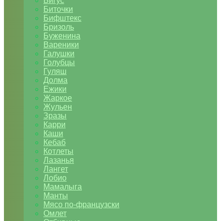
Бигус
Биточки
Бифштекс
Бризоль
Буженина
Вареники
Галушки
Голубцы
Гуляш
Долма
Ежики
Жаркое
Жульен
Зразы
Карри
Каши
Кебаб
Котлеты
Лазанья
Лангет
Лобио
Мамалыга
Манты
Мясо по-французски
Омлет