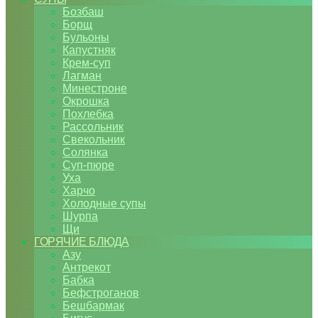
Бозбаш
Борщ
Бульоны
Капустняк
Крем-суп
Лагман
Минестроне
Окрошка
Похлебка
Рассольник
Свекольник
Солянка
Суп-пюре
Уха
Харчо
Холодные супы
Шурпа
Щи
ГОРЯЧИЕ БЛЮДА
Азу
Антрекот
Бабка
Бефстроганов
Бешбармак