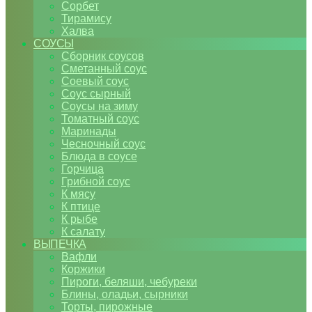
Сорбет
Тирамису
Халва
СОУСЫ
Сборник соусов
Сметанный соус
Соевый соус
Соус сырный
Соусы на зиму
Томатный соус
Маринады
Чесночный соус
Блюда в соусе
Горчица
Грибной соус
К мясу
К птице
К рыбе
К салату
ВЫПЕЧКА
Вафли
Коржики
Пироги, беляши, чебуреки
Блины, оладьи, сырники
Торты, пирожные