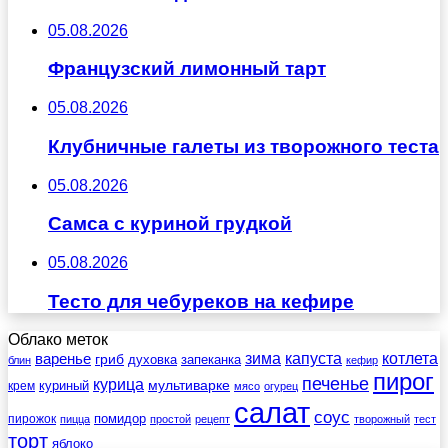
05.08.2026
Французский лимонный тарт
05.08.2026
Клубничные галеты из творожного теста
05.08.2026
Самса с куриной грудкой
05.08.2026
Тесто для чебуреков на кефире
Облако меток
зима
котлета
варенье
капуста
гриб
духовка
запеканка
блин
кефир
пирог
печенье
курица
мультиварке
куриный
крем
мясо
огурец
салат
соус
помидор
пирожок
пицца
простой
рецепт
творожный
тест
торт
яблоко