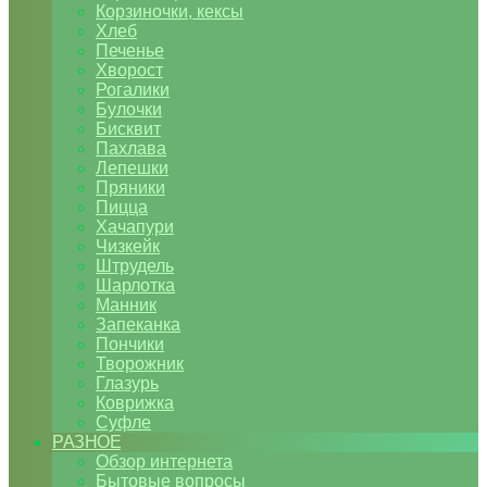
Корзиночки, кексы
Хлеб
Печенье
Хворост
Рогалики
Булочки
Бисквит
Пахлава
Лепешки
Пряники
Пицца
Хачапури
Чизкейк
Штрудель
Шарлотка
Манник
Запеканка
Пончики
Творожник
Глазурь
Коврижка
Суфле
РАЗНОЕ
Обзор интернета
Бытовые вопросы