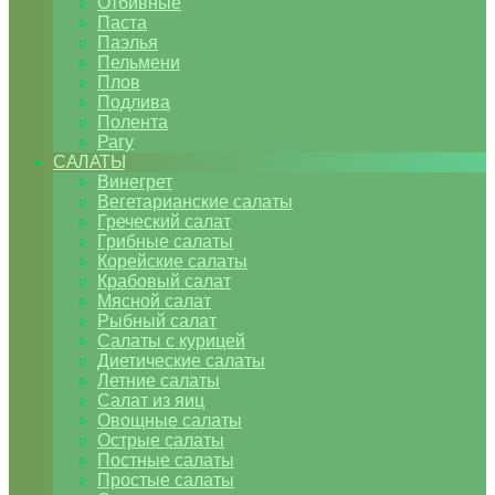
Отбивные
Паста
Паэлья
Пельмени
Плов
Подлива
Полента
Рагу
САЛАТЫ
Винегрет
Вегетарианские салаты
Греческий салат
Грибные салаты
Корейские салаты
Крабовый салат
Мясной салат
Рыбный салат
Салаты с курицей
Диетические салаты
Летние салаты
Салат из яиц
Овощные салаты
Острые салаты
Постные салаты
Простые салаты