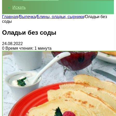
Искать
Главная
/
Выпечка
/
Блины, оладьи, сырники
/
Оладьи без
соды
Оладьи без соды
24.08.2022
0
Время чтения: 1 минута