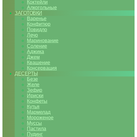
Коктейли
Алкогольные
ЗАГОТОВКИ
Варенье
Конфитюр
Повидло
Лечо
Маринование
Соление
Аджика
Джем
Квашение
Консервация
ДЕСЕРТЫ
Безе
Желе
Зефир
Ириски
Конфеты
Кутья
Мармелад
Мороженое
Муссы
Пастила
Пудинг