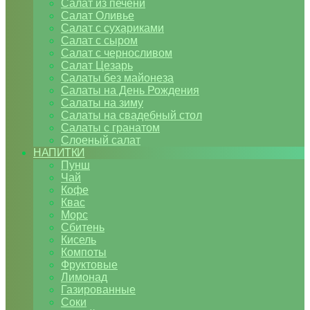
Салат из печени
Салат Оливье
Салат с сухариками
Салат с сыром
Салат с черносливом
Салат Цезарь
Салаты без майонеза
Салаты на День Рождения
Салаты на зиму
Салаты на свадебный стол
Салаты с гранатом
Слоеный салат
НАПИТКИ
Пунш
Чай
Кофе
Квас
Морс
Сбитень
Кисель
Компоты
Фруктовые
Лимонад
Газированные
Соки