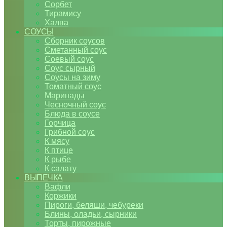
Сорбет
Тирамису
Халва
СОУСЫ
Сборник соусов
Сметанный соус
Соевый соус
Соус сырный
Соусы на зиму
Томатный соус
Маринады
Чесночный соус
Блюда в соусе
Горчица
Грибной соус
К мясу
К птице
К рыбе
К салату
ВЫПЕЧКА
Вафли
Коржики
Пироги, беляши, чебуреки
Блины, оладьи, сырники
Торты, пирожные