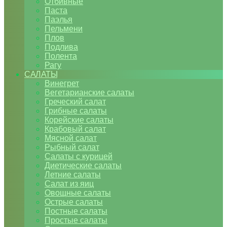
Отбивные
Паста
Паэлья
Пельмени
Плов
Подлива
Полента
Рагу
САЛАТЫ
Винегрет
Вегетарианские салаты
Греческий салат
Грибные салаты
Корейские салаты
Крабовый салат
Мясной салат
Рыбный салат
Салаты с курицей
Диетические салаты
Летние салаты
Салат из яиц
Овощные салаты
Острые салаты
Постные салаты
Простые салаты