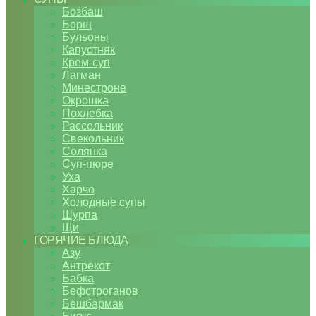
Бозбаш
Борщ
Бульоны
Капустняк
Крем-суп
Лагман
Минестроне
Окрошка
Похлебка
Рассольник
Свекольник
Солянка
Суп-пюре
Уха
Харчо
Холодные супы
Шурпа
Щи
ГОРЯЧИЕ БЛЮДА
Азу
Антрекот
Бабка
Бефстроганов
Бешбармак