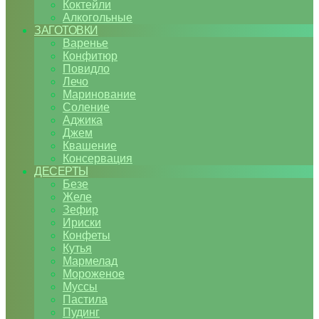
Коктейли
Алкогольные
ЗАГОТОВКИ
Варенье
Конфитюр
Повидло
Лечо
Маринование
Соление
Аджика
Джем
Квашение
Консервация
ДЕСЕРТЫ
Безе
Желе
Зефир
Ириски
Конфеты
Кутья
Мармелад
Мороженое
Муссы
Пастила
Пудинг