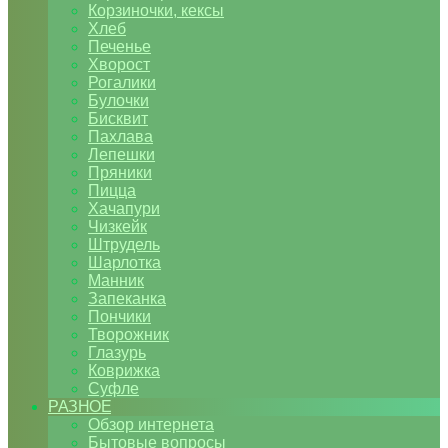
Корзиночки, кексы
Хлеб
Печенье
Хворост
Рогалики
Булочки
Бисквит
Пахлава
Лепешки
Пряники
Пицца
Хачапури
Чизкейк
Штрудель
Шарлотка
Манник
Запеканка
Пончики
Творожник
Глазурь
Коврижка
Суфле
РАЗНОЕ
Обзор интернета
Бытовые вопросы