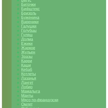
Бигус
Биточки
Бифштекс
Бризоль
Буженина
Вареники
Галушки
Голубцы
Гуляш
Долма
Ежики
Жаркое
Жульен
Зразы
Карри
Каши
Кебаб
Котлеты
Лазанья
Лангет
Лобио
Мамалыга
Манты
Мясо по-французски
Омлет