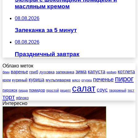
масляным кремом
08.08.2026
Запеканка за 5 минут
08.08.2026
Праздничный завтрак
Облако меток
зима
котлета
варенье
капуста
гриб
духовка
запеканка
блин
кефир
пирог
печенье
курица
мультиварке
куриный
крем
мясо
огурец
салат
соус
помидор
пирожок
пицца
простой
рецепт
творожный
тест
торт
яблоко
Интересно