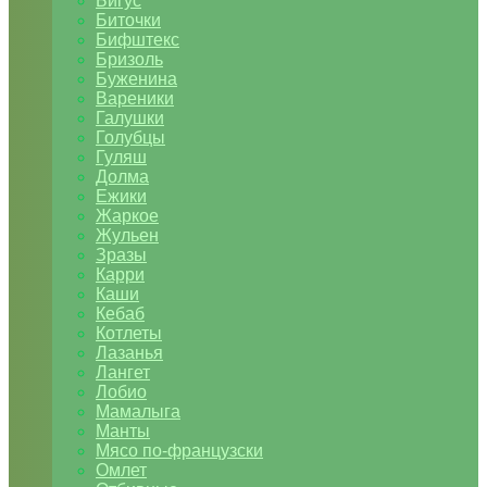
Бигус
Биточки
Бифштекс
Бризоль
Буженина
Вареники
Галушки
Голубцы
Гуляш
Долма
Ежики
Жаркое
Жульен
Зразы
Карри
Каши
Кебаб
Котлеты
Лазанья
Лангет
Лобио
Мамалыга
Манты
Мясо по-французски
Омлет