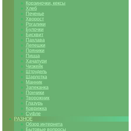
Корзиночки, кексы
Хлеб
Печенье
Хворост
Рогалики
Булочки
Бисквит
Пахлава
Лепешки
Пряники
Пицца
Хачапури
Чизкейк
Штрудель
Шарлотка
Манник
Запеканка
Пончики
Творожник
Глазурь
Коврижка
Суфле
РАЗНОЕ
Обзор интернета
Бытовые вопросы