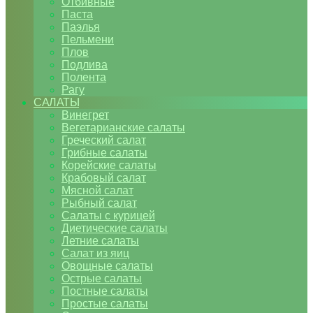
Отбивные
Паста
Паэлья
Пельмени
Плов
Подлива
Полента
Рагу
САЛАТЫ
Винегрет
Вегетарианские салаты
Греческий салат
Грибные салаты
Корейские салаты
Крабовый салат
Мясной салат
Рыбный салат
Салаты с курицей
Диетические салаты
Летние салаты
Салат из яиц
Овощные салаты
Острые салаты
Постные салаты
Простые салаты