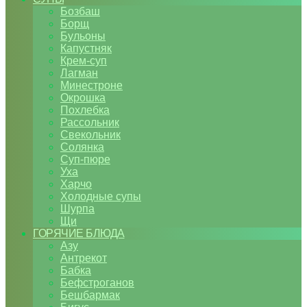
Бозбаш
Борщ
Бульоны
Капустняк
Крем-суп
Лагман
Минестроне
Окрошка
Похлебка
Рассольник
Свекольник
Солянка
Суп-пюре
Уха
Харчо
Холодные супы
Шурпа
Щи
ГОРЯЧИЕ БЛЮДА
Азу
Антрекот
Бабка
Бефстроганов
Бешбармак