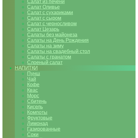
Салат из печени
Салат Оливье
Салат с сухариками
Салат с сыром
Салат с черносливом
Салат Цезарь
Салаты без майонеза
Салаты на День Рождения
Салаты на зиму
Салаты на свадебный стол
Салаты с гранатом
Слоеный салат
НАПИТКИ
Пунш
Чай
Кофе
Квас
Морс
Сбитень
Кисель
Компоты
Фруктовые
Лимонад
Газированные
Соки