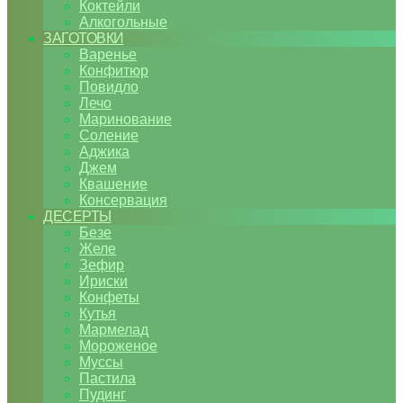
Коктейли
Алкогольные
ЗАГОТОВКИ
Варенье
Конфитюр
Повидло
Лечо
Маринование
Соление
Аджика
Джем
Квашение
Консервация
ДЕСЕРТЫ
Безе
Желе
Зефир
Ириски
Конфеты
Кутья
Мармелад
Мороженое
Муссы
Пастила
Пудинг