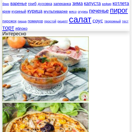
зима
котлета
варенье
капуста
гриб
духовка
запеканка
блин
кефир
пирог
печенье
курица
мультиварке
куриный
крем
мясо
огурец
салат
соус
помидор
пирожок
пицца
простой
рецепт
творожный
тест
торт
яблоко
Интересно