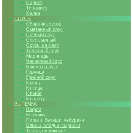
Сорбет
Тирамису
Халва
СОУСЫ
Сборник соусов
Сметанный соус
Соевый соус
Соус сырный
Соусы на зиму
Томатный соус
Маринады
Чесночный соус
Блюда в соусе
Горчица
Грибной соус
К мясу
К птице
К рыбе
К салату
ВЫПЕЧКА
Вафли
Коржики
Пироги, беляши, чебуреки
Блины, оладьи, сырники
Торты, пирожные