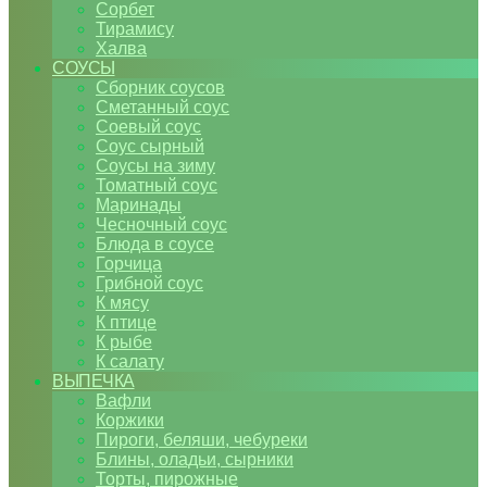
Сорбет
Тирамису
Халва
СОУСЫ
Сборник соусов
Сметанный соус
Соевый соус
Соус сырный
Соусы на зиму
Томатный соус
Маринады
Чесночный соус
Блюда в соусе
Горчица
Грибной соус
К мясу
К птице
К рыбе
К салату
ВЫПЕЧКА
Вафли
Коржики
Пироги, беляши, чебуреки
Блины, оладьи, сырники
Торты, пирожные