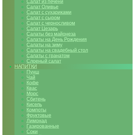
Салат из печени
Салат Оливье
Салат с сухариками
Салат с сыром
Салат с черносливом
Салат Цезарь
Салаты без майонеза
Салаты на День Рождения
Салаты на зиму
Салаты на свадебный стол
Салаты с гранатом
Слоеный салат
НАПИТКИ
Пунш
Чай
Кофе
Квас
Морс
Сбитень
Кисель
Компоты
Фруктовые
Лимонад
Газированные
Соки