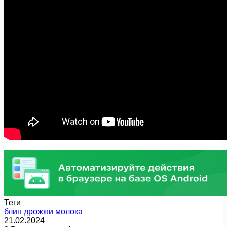
Теги
блин
дрожжи
молока
21.02.2024