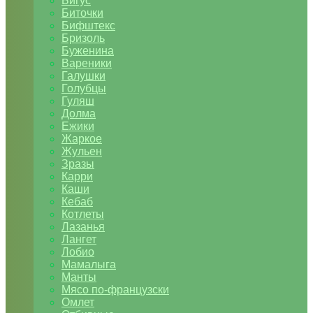
Бигус
Биточки
Бифштекс
Бризоль
Буженина
Вареники
Галушки
Голубцы
Гуляш
Долма
Ежики
Жаркое
Жульен
Зразы
Карри
Каши
Кебаб
Котлеты
Лазанья
Лангет
Лобио
Мамалыга
Манты
Мясо по-французски
Омлет