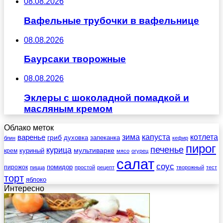
08.08.2026
Вафельные трубочки в вафельнице
08.08.2026
Баурсаки творожные
08.08.2026
Эклеры с шоколадной помадкой и
масляным кремом
Облако меток
зима
котлета
варенье
капуста
гриб
духовка
запеканка
блин
кефир
пирог
печенье
курица
мультиварке
куриный
крем
мясо
огурец
салат
соус
помидор
пирожок
пицца
простой
рецепт
творожный
тест
торт
яблоко
Интересно