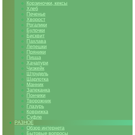
Корзиночки, кексы
Хлеб
Печенье
Хворост
Рогалики
Булочки
Бисквит
Пахлава
Лепешки
Пряники
Пицца
Хачапури
Чизкейк
Штрудель
Шарлотка
Манник
Запеканка
Пончики
Творожник
Глазурь
Коврижка
Суфле
РАЗНОЕ
Обзор интернета
Бытовые вопросы