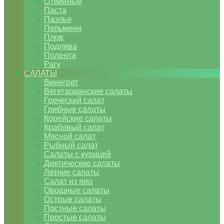
Отбивные
Паста
Паэлья
Пельмени
Плов
Подлива
Полента
Рагу
САЛАТЫ
Винегрет
Вегетарианские салаты
Греческий салат
Грибные салаты
Корейские салаты
Крабовый салат
Мясной салат
Рыбный салат
Салаты с курицей
Диетические салаты
Летние салаты
Салат из яиц
Овощные салаты
Острые салаты
Постные салаты
Простые салаты