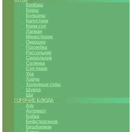
Бозбаш
Борщ
Бульоны
Капустняк
Крем-суп
Лагман
Минестроне
Окрошка
Похлебка
Рассольник
Свекольник
Солянка
Суп-пюре
Уха
Харчо
Холодные супы
Шурпа
Щи
ГОРЯЧИЕ БЛЮДА
Азу
Антрекот
Бабка
Бефстроганов
Бешбармак