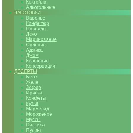
Коктейли
Алкогольные
ЗАГОТОВКИ
Варенье
Конфитюр
Повидло
Лечо
Маринование
Соление
Аджика
Джем
Квашение
Консервация
ДЕСЕРТЫ
Безе
Желе
Зефир
Ириски
Конфеты
Кутья
Мармелад
Мороженое
Муссы
Пастила
Пудинг