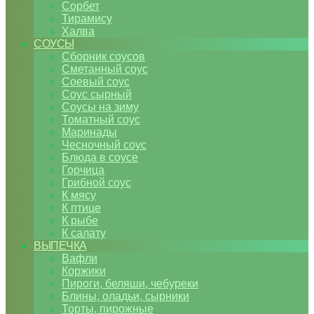
Сорбет
Тирамису
Халва
СОУСЫ
Сборник соусов
Сметанный соус
Соевый соус
Соус сырный
Соусы на зиму
Томатный соус
Маринады
Чесночный соус
Блюда в соусе
Горчица
Грибной соус
К мясу
К птице
К рыбе
К салату
ВЫПЕЧКА
Вафли
Коржики
Пироги, беляши, чебуреки
Блины, оладьи, сырники
Торты, пирожные