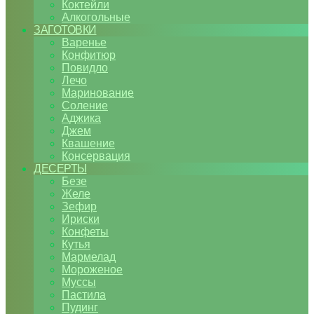
Коктейли
Алкогольные
ЗАГОТОВКИ
Варенье
Конфитюр
Повидло
Лечо
Маринование
Соление
Аджика
Джем
Квашение
Консервация
ДЕСЕРТЫ
Безе
Желе
Зефир
Ириски
Конфеты
Кутья
Мармелад
Мороженое
Муссы
Пастила
Пудинг