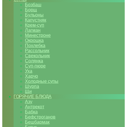
Бозбаш
Борщ
Бульоны
Капустняк
Крем-суп
Лагман
Минестроне
Окрошка
Похлебка
Рассольник
Свекольник
Солянка
Суп-пюре
Уха
Харчо
Холодные супы
Шурпа
Щи
ГОРЯЧИЕ БЛЮДА
Азу
Антрекот
Бабка
Бефстроганов
Бешбармак