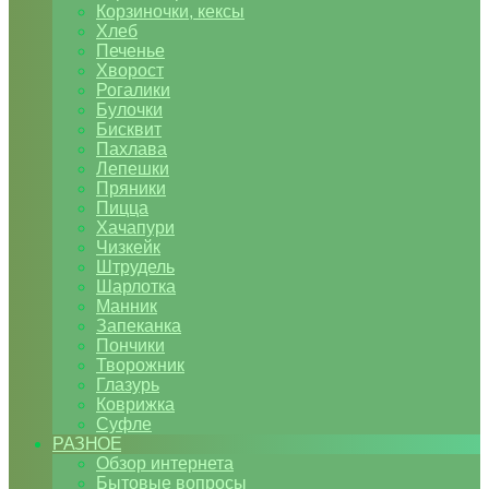
Корзиночки, кексы
Хлеб
Печенье
Хворост
Рогалики
Булочки
Бисквит
Пахлава
Лепешки
Пряники
Пицца
Хачапури
Чизкейк
Штрудель
Шарлотка
Манник
Запеканка
Пончики
Творожник
Глазурь
Коврижка
Суфле
РАЗНОЕ
Обзор интернета
Бытовые вопросы