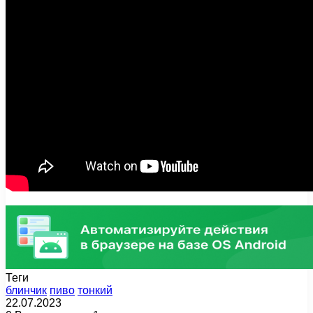
Теги
блинчик
пиво
тонкий
22.07.2023