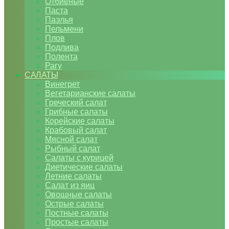
Отбивные
Паста
Паэлья
Пельмени
Плов
Подлива
Полента
Рагу
САЛАТЫ
Винегрет
Вегетарианские салаты
Греческий салат
Грибные салаты
Корейские салаты
Крабовый салат
Мясной салат
Рыбный салат
Салаты с курицей
Диетические салаты
Летние салаты
Салат из яиц
Овощные салаты
Острые салаты
Постные салаты
Простые салаты