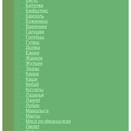
Бигус
Биточки
Бифштекс
Бризоль
Буженина
Вареники
Галушки
Голубцы
Гуляш
Долма
Ежики
Жаркое
Жульен
Зразы
Карри
Каши
Кебаб
Котлеты
Лазанья
Лангет
Лобио
Мамалыга
Манты
Мясо по-французски
Омлет