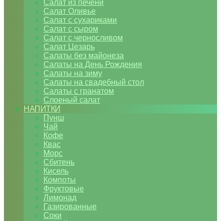
Салат из печени
Салат Оливье
Салат с сухариками
Салат с сыром
Салат с черносливом
Салат Цезарь
Салаты без майонеза
Салаты на День Рождения
Салаты на зиму
Салаты на свадебный стол
Салаты с гранатом
Слоеный салат
НАПИТКИ
Пунш
Чай
Кофе
Квас
Морс
Сбитень
Кисель
Компоты
Фруктовые
Лимонад
Газированные
Соки