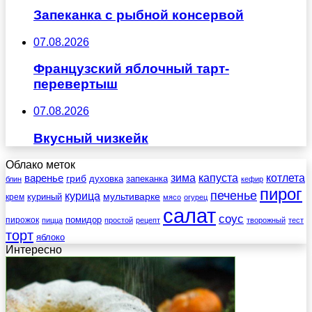
Запеканка с рыбной консервой
07.08.2026
Французский яблочный тарт-
перевертыш
07.08.2026
Вкусный чизкейк
Облако меток
зима
котлета
варенье
капуста
гриб
духовка
запеканка
блин
кефир
пирог
печенье
курица
мультиварке
куриный
крем
мясо
огурец
салат
соус
помидор
пирожок
пицца
простой
рецепт
творожный
тест
торт
яблоко
Интересно