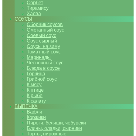
Сорбет
Тирамису
Халва
СОУСЫ
Сборник соусов
Сметанный соус
Соевый соус
Соус сырный
Соусы на зиму
Томатный соус
Маринады
Чесночный соус
Блюда в соусе
Горчица
Грибной соус
К мясу
К птице
К рыбе
К салату
ВЫПЕЧКА
Вафли
Коржики
Пироги, беляши, чебуреки
Блины, оладьи, сырники
Торты, пирожные