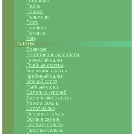
Отбивные
Паста
Паэлья
Пельмени
Плов
Подлива
Полента
Рагу
САЛАТЫ
Винегрет
Вегетарианские салаты
Греческий салат
Грибные салаты
Корейские салаты
Крабовый салат
Мясной салат
Рыбный салат
Салаты с курицей
Диетические салаты
Летние салаты
Салат из яиц
Овощные салаты
Острые салаты
Постные салаты
Простые салаты