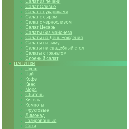
Салат из печени
Салат Оливье
Салат с сухариками
Салат с сыром
Салат с черносливом
Салат Цезарь
Салаты без майонеза
Салаты на День Рождения
Салаты на зиму
Салаты на свадебный стол
Салаты с гранатом
Слоеный салат
НАПИТКИ
Пунш
Чай
Кофе
Квас
Морс
Сбитень
Кисель
Компоты
Фруктовые
Лимонад
Газированные
Соки