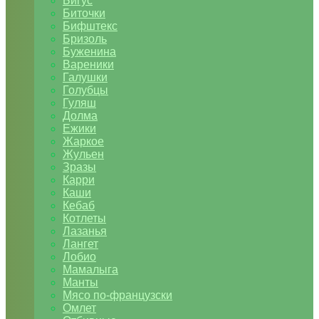
Бигус
Биточки
Бифштекс
Бризоль
Буженина
Вареники
Галушки
Голубцы
Гуляш
Долма
Ежики
Жаркое
Жульен
Зразы
Карри
Каши
Кебаб
Котлеты
Лазанья
Лангет
Лобио
Мамалыга
Манты
Мясо по-французски
Омлет