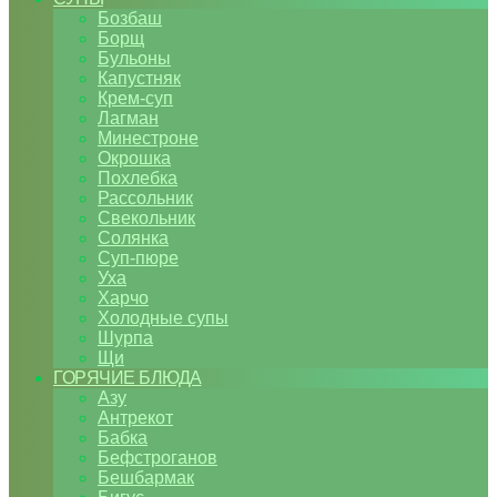
Бозбаш
Борщ
Бульоны
Капустняк
Крем-суп
Лагман
Минестроне
Окрошка
Похлебка
Рассольник
Свекольник
Солянка
Суп-пюре
Уха
Харчо
Холодные супы
Шурпа
Щи
ГОРЯЧИЕ БЛЮДА
Азу
Антрекот
Бабка
Бефстроганов
Бешбармак