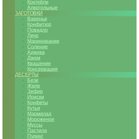
Коктейли
Алкогольные
ЗАГОТОВКИ
Варенье
Конфитюр
Повидло
Лечо
Маринование
Соление
Аджика
Джем
Квашение
Консервация
ДЕСЕРТЫ
Безе
Желе
Зефир
Ириски
Конфеты
Кутья
Мармелад
Мороженое
Муссы
Пастила
Пудинг