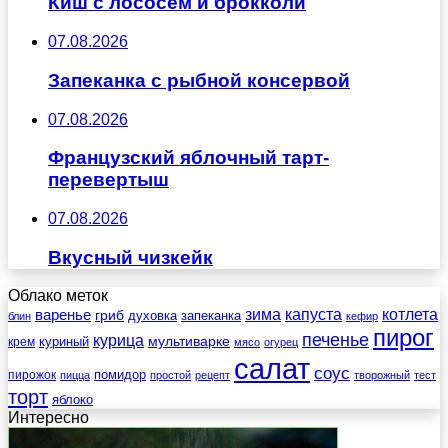
Киш с лососем и брокколи
07.08.2026
Запеканка с рыбной консервой
07.08.2026
Французский яблочный тарт-
перевертыш
07.08.2026
Вкусный чизкейк
Облако меток
зима
котлета
варенье
капуста
гриб
духовка
запеканка
блин
кефир
пирог
печенье
курица
мультиварке
куриный
крем
мясо
огурец
салат
соус
помидор
пирожок
пицца
простой
рецепт
творожный
тест
торт
яблоко
Интересно