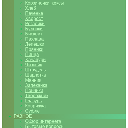
Корзиночки, кексы
Хлеб
Печенье
Хворост
Рогалики
Булочки
Бисквит
Пахлава
Лепешки
Пряники
Пицца
Хачапури
Чизкейк
Штрудель
Шарлотка
Манник
Запеканка
Пончики
Творожник
Глазурь
Коврижка
Суфле
РАЗНОЕ
Обзор интернета
Бытовые вопросы