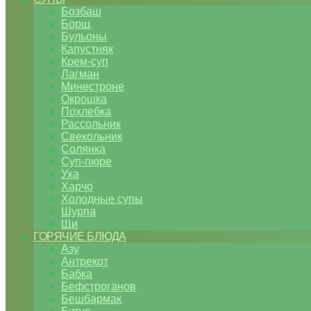
Бозбаш
Борщ
Бульоны
Капустняк
Крем-суп
Лагман
Минестроне
Окрошка
Похлебка
Рассольник
Свекольник
Солянка
Суп-пюре
Уха
Харчо
Холодные супы
Шурпа
Щи
ГОРЯЧИЕ БЛЮДА
Азу
Антрекот
Бабка
Бефстроганов
Бешбармак