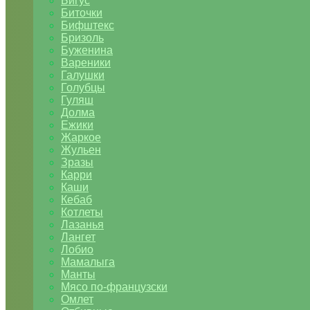
Бигус
Биточки
Бифштекс
Бризоль
Буженина
Вареники
Галушки
Голубцы
Гуляш
Долма
Ежики
Жаркое
Жульен
Зразы
Карри
Каши
Кебаб
Котлеты
Лазанья
Лангет
Лобио
Мамалыга
Манты
Мясо по-французски
Омлет