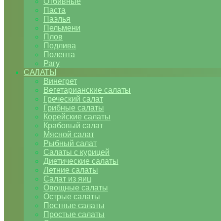
Отбивные
Паста
Паэлья
Пельмени
Плов
Подлива
Полента
Рагу
САЛАТЫ
Винегрет
Вегетарианские салаты
Греческий салат
Грибные салаты
Корейские салаты
Крабовый салат
Мясной салат
Рыбный салат
Салаты с курицей
Диетические салаты
Летние салаты
Салат из яиц
Овощные салаты
Острые салаты
Постные салаты
Простые салаты