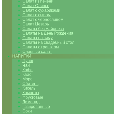
Салат из печени
Салат Оливье
Салат с сухариками
Салат с сыром
Салат с черносливом
Салат Цезарь
Салаты без майонеза
Салаты на День Рождения
Салаты на зиму
Салаты на свадебный стол
Салаты с гранатом
Слоеный салат
НАПИТКИ
Пунш
Чай
Кофе
Квас
Морс
Сбитень
Кисель
Компоты
Фруктовые
Лимонад
Газированные
Соки