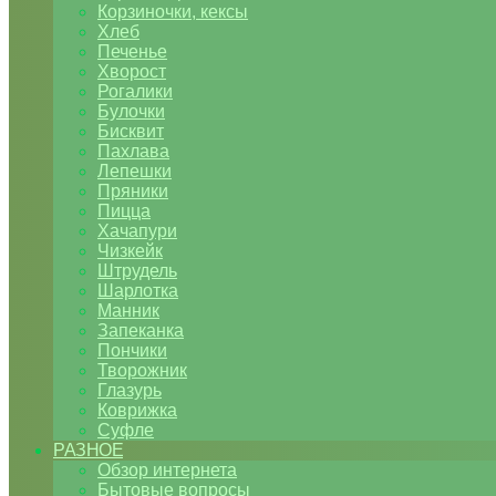
Корзиночки, кексы
Хлеб
Печенье
Хворост
Рогалики
Булочки
Бисквит
Пахлава
Лепешки
Пряники
Пицца
Хачапури
Чизкейк
Штрудель
Шарлотка
Манник
Запеканка
Пончики
Творожник
Глазурь
Коврижка
Суфле
РАЗНОЕ
Обзор интернета
Бытовые вопросы