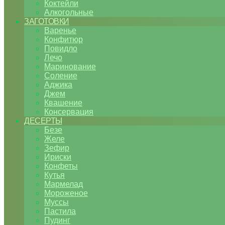
Коктейли
Алкогольные
ЗАГОТОВКИ
Варенье
Конфитюр
Повидло
Лечо
Маринование
Соление
Аджика
Джем
Квашение
Консервация
ДЕСЕРТЫ
Безе
Желе
Зефир
Ириски
Конфеты
Кутья
Мармелад
Мороженое
Муссы
Пастила
Пудинг