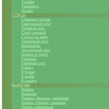
Сорбет
Тирамису
Халва
СОУСЫ
Сборник соусов
Сметанный соус
Соевый соус
Соус сырный
Соусы на зиму
Томатный соус
Маринады
Чесночный соус
Блюда в соусе
Горчица
Грибной соус
К мясу
К птице
К рыбе
К салату
ВЫПЕЧКА
Вафли
Коржики
Пироги, беляши, чебуреки
Блины, оладьи, сырники
Торты, пирожные